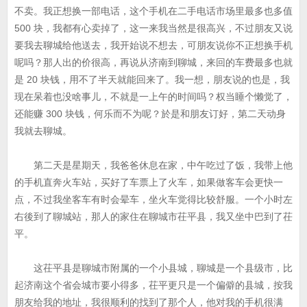
不卖。我正想换一部电话，这个手机在二手电话市场里最多也多值
500 块，我都有心卖掉了，这一来我当然是很高兴，不过朋友又说
要我去聊城给他送去，我开始说不想去，可朋友说你不正想换手机
呢吗？那人出的价很高，再说从济南到聊城，来回的车费最多也就
是 20 块钱，用不了半天就能回来了。我一想，朋友说的也是，我
现在呆着也没啥事儿，不就是一上午的时间吗？权当睡个懒觉了，
还能赚 300 块钱，何乐而不为呢？於是和朋友订好，第二天动身
我就去聊城。
第二天是星期天，我爸爸休息在家，中午吃过了饭，我带上他
的手机直奔火车站，买好了车票上了火车，如果做客车会更快一
点，不过我坐客车有时会晕车，坐火车觉得比较舒服。一个小时左
右後到了聊城站，那人的家住在聊城市茌平县，我又坐中巴到了茌
平。
这茌平县是聊城市附属的一个小县城，聊城是一个县级市，比
起济南这个省会城市要小得多，茌平更只是一个偏僻的县城，按我
朋友给我的地址，我很顺利的找到了那个人，他对我的手机很满