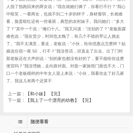
人指了指跑回来的两女说：“现在就她们俩了，你看行不行？”我心
中暗笑，一看两女，也就不到二十岁的样子，身材瘦弱，长相难
看，脸蛋暗红还有一些雀斑，典型的农村妹子。我问她们：“多大
了？”其中一个说：“俺们十八。”我又问道：“没别的了？”老板面露
难色说：“现在货少，时间也太晚了，有几个不错的早让人挑走
了。”我不太满意，要走，老板说：“小伙，给你优惠点怎麽样？姑
娘连住宿一夜 50 ，行不？”我没答话，径直走了出去。出了门时
那老板还在大声的说：“别的家也都没有好的了，要不能给你这麽
便宜吗？”我没理她，走向路对面。对面一家旅馆门面也不大，门
口一个老板模样的中年女人迎上来说：“小伙，我看你走了好几家
了。我这儿有两个还算不
上一篇：
【和小妹】 【完】
下一篇：
【我上了一个漂亮的幼教】 【完】
随便看看