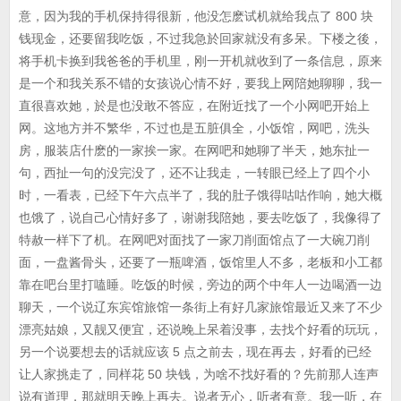
意，因为我的手机保持得很新，他没怎麽试机就给我点了 800 块
钱现金，还要留我吃饭，不过我急於回家就没有多呆。下楼之後，
将手机卡换到我爸爸的手机里，刚一开机就收到了一条信息，原来
是一个和我关系不错的女孩说心情不好，要我上网陪她聊聊，我一
直很喜欢她，於是也没敢不答应，在附近找了一个小网吧开始上
网。这地方并不繁华，不过也是五脏俱全，小饭馆，网吧，洗头
房，服装店什麽的一家挨一家。在网吧和她聊了半天，她东扯一
句，西扯一句的没完没了，还不让我走，一转眼已经上了四个小
时，一看表，已经下午六点半了，我的肚子饿得咕咕作响，她大概
也饿了，说自己心情好多了，谢谢我陪她，要去吃饭了，我像得了
特赦一样下了机。在网吧对面找了一家刀削面馆点了一大碗刀削
面，一盘酱骨头，还要了一瓶啤酒，饭馆里人不多，老板和小工都
靠在吧台里打嗑睡。吃饭的时候，旁边的两个中年人一边喝酒一边
聊天，一个说辽东宾馆旅馆一条街上有好几家旅馆最近又来了不少
漂亮姑娘，又靓又便宜，还说晚上呆着没事，去找个好看的玩玩，
另一个说要想去的话就应该 5 点之前去，现在再去，好看的已经
让人家挑走了，同样花 50 块钱，为啥不找好看的？先前那人连声
说有道理，那就明天晚上再去。说者无心，听者有意。我一听，在