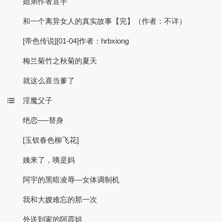
姐弟作者宣芋
和一个离异女人的真实故事【完】（作者：不详）
[帝色传说][01-04]作者：hrbxiong
梅兰菊竹之秋菊的夏天
就这么喜当爹了
淫魔父子
绝恋──替身
[玉钗春色柳飞花]
姨来了，咦是妈
阿宇的黑暗凌辱—女体调制机
我和大嫂难忘的那一次
外送到家的阿霞姐