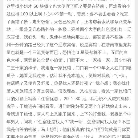
这里找小姐才 50 块钱？也太便宜了吧？要是在济南，再难看的小
姐也得 100 以上啊！心中不禁一动，暗想：要不要去看看？吃完
了面结了帐，走出饭馆，天色已经黑了，正考虑着该从哪条路去车
站，一眼瞥见几条路外的一栋楼上亮着四个大字的红色霓虹灯：辽
东宾馆。我心头一动，鬼使神差地向那走去。那宾馆并不很远，不
到十分钟的路已经到了这个辽东宾馆。说是宾馆，在济南市里充其
量也就是一个三流宾馆而已，恐怕连 3 星级都算不上。五层的白
色大楼，两旁路边全是小旅馆，门面不大，一家挨一家，最少也有
二三十家的样子。我走近一家旅馆，门口有一个中年女人在门口嗑
瓜子，她看见我过来，估计我不是本地人，笑脸对我说：“小伙，
住店吗？又便宜又舒服，你是找人还是过夜？” 我心想：我会找什
麽人来旅馆找？真是笑话。便没理她。又往前走，看见一家旅馆门
口的灯箱上写着：住宿优惠， 20 丶 30 元。我心说不入虎穴焉得
虎子，干脆进去问问看看。进门时刚好看见两个年轻姑娘走出来，
看我进了旅馆，两人马上又跑了回来，上下的打量我。老板是个中
年男人，问我：“住宿还是找人？”我一听，怎麽都问找人呢？不过
我是何等的机敏，马上想到：他们所说的“找人”很可能就是问你要
不要小姐的意思。於是我不动声色的说：“找人。有好的吗？”那男