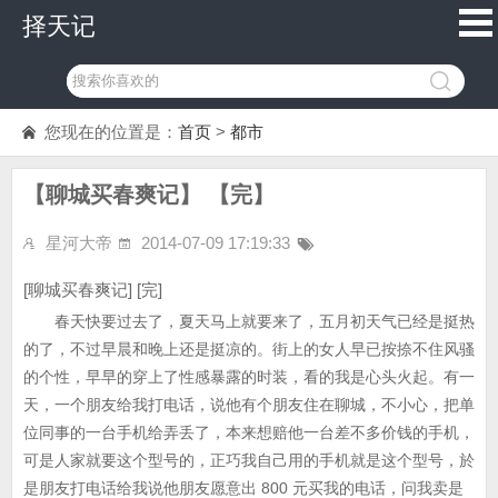
择天记
您现在的位置是：
首页
>
都市
【聊城买春爽记】 【完】
星河大帝
2014-07-09 17:19:33
[聊城买春爽记] [完]
春天快要过去了，夏天马上就要来了，五月初天气已经是挺热
的了，不过早晨和晚上还是挺凉的。街上的女人早已按捺不住风骚
的个性，早早的穿上了性感暴露的时装，看的我是心头火起。有一
天，一个朋友给我打电话，说他有个朋友住在聊城，不小心，把单
位同事的一台手机给弄丢了，本来想赔他一台差不多价钱的手机，
可是人家就要这个型号的，正巧我自己用的手机就是这个型号，於
是朋友打电话给我说他朋友愿意出 800 元买我的电话，问我卖是