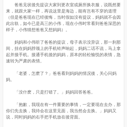
爸爸见状後先提议大家到更衣室或厕所换衣服，说既然要
来，就跟大家一样，再说这里是海边，能有岂有不穿的道理
（但是爸爸现在已经後悔，当时假如没有提议，妈妈就不会因
此出轨，如今已是高三的小伟，现在小伟时常看到爸爸深思的
样子，小伟猜想爸爸又想妈妈）。
妈妈和小伟听了爸爸的提议，母子表示没异议，那一刹那
间，挂在妈妈脖颈上的手机铃声响起，妈妈二话不说，马上拿
起并接手机。接通手机後的妈妈，原本的轻松愉悦的表情，急
速转为严肃的表情。
「老婆，怎麽了？」爸爸看到妈妈的情况後，关心问妈
妈。
「没什麽，只是打错了。」妈妈回答爸爸。
「抱歉，我现在有一件重要的事情，一定要现在去办，那
你们先去换，我待会在这里见面，我当然会去换。」妈妈又
说，同时妈妈的右手把手机放在後背面。