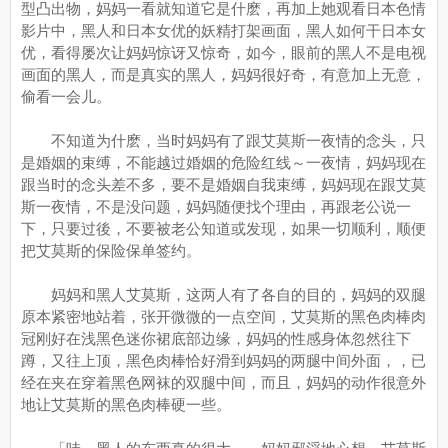
型凸出物，妈妈一看就知道它是什麽，再加上她观看日本色情
影片中，黑人和日本女优的妖精打架画面，黑人如何干日本女
优，看得屡次让妈妈惊讶又惊奇，如今，眼前的黑人不是电视
画面的黑人，而是真实的黑人，妈妈很好奇，有意加上无意，
偷看一会儿。
不知道为什麽，当时妈妈有了跟艾莫斯一夜情的念头，只
是婚姻的束缚，不能越过婚姻的危险红线～一夜情，妈妈现在
跟当时的念头差不多，要不是婚姻自我束缚，妈妈现在跟艾莫
斯一夜情，不是没问题，妈妈随便找个理由，再跟老公说一
下，只要过後，不要被老公知道或发现，如果一切顺利，顺便
把艾莫斯的保险保单签约。
妈妈和黑人艾莫斯，这两人有了各自的目的，妈妈的双腿
原本紧密地站着，张开微微的一点空间，艾莫斯的黑色肉棒肉
冠刚好在浅黑色迷你裙底部边缘，妈妈的性感身体忽然往下
蹲，又往上顶，黑色肉棒恰好滑到妈妈的两腿中间外面，，已
经在夹在穿着黑色网袜的双腿中间，而且，妈妈的动作很意外
地让艾莫斯的黑色肉棒硬一些。