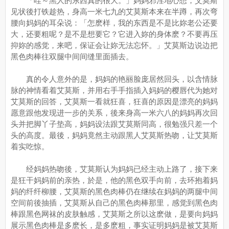
「哇～黑人的东西真的很大。」妈妈邪淫地心想，艾莫斯
见状後打铁趁热，身高一米七九的艾莫斯本来在半蹲，再次弯
腰向妈妈的耳朵说：「怎麽样，我的东西是不是比妳老公还要
大，还要粗呢？是不是想要它？它进入妳的身体麽？不要再压
抑妳的感觉，来吧，保证会让妳无法忘怀。」艾莫斯边说边把
黑色肉棒往双腿中间间缝里面插去。
真的令人意外的是，妈妈的艳丽脸庞居然回头，以含情脉
脉的神情看着艾莫斯，并用右手手指插入妈妈的樱唇代为她对
艾莫斯的回答，艾莫斯一看就狂喜，狂喜的原因是漂亮的妈妈
愿意跟他发现进一步的关系，後来身高一米六八的妈妈再次回
头并把脚丫子垫高，妈妈设法跟艾莫斯同高，很勉强只差一个
头的高度。最後，妈妈竟然主动跟黑人艾莫斯热吻，让艾莫斯
着实吃惊。
经妈妈热吻後，艾莫斯认为妈妈已经主动上路了，接下来
是狂干妈妈前的亲热，於是，他的黑色双手向前，去环抱着妈
妈的纤纤柳腰，艾莫斯的黑色肉棒仍在继续在妈妈的两腿中间
空间前後抽插，艾莫斯从自己的黑色肉棒那里，感觉到黑色肉
棒跟黑色网袜的皮肤触感，艾莫斯之所以这麽做，是要向妈妈
展示黑色肉棒是多麽长，是多麽粗，事实证明妈妈是被艾莫斯