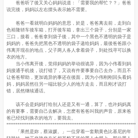
爸爸听了後又关心妈妈说道：「需要我的帮忙？？」爸爸
说完後，妈妈以左右摆头表示她不需要。
爸爸一看就明白妈妈的意思，於是，爸爸离去前，走到白
色裕隆轿车後车箱，打开後车箱，拿出三个袋子，分别是一家
三口，接着，爸爸拿到袋子後，其中一个黑色不透明的袋子是
妈妈的，爸爸先把黑色不透明的袋子递给妈妈，最後爸爸跟小
伟离开现在的地点，父子两人各人拿着袋子，到处找寻可以换
衣的地方。
当小伟离开後，觉得妈妈的举动很诡异，因为小伟看到妈
妈接通手机後，说打错了，又说有件要事要自己去办，而且不
让爸爸帮助，更加诡异的事还在後面，因为小伟刚刚回头看妈
妈，妈妈居然往另一端比较少人的地方走去，而且刚才说打
错，居然继续通话。
该不会是妈妈打给别人还是又有一通，算了，也许妈妈真
的有要事，需要自己去解决，怎麽有爸爸叫我的声音，原来爸
爸已经找到换衣的地方，要我去。
**********************************************************************
「果然是妳，蔡淑媛。」一位穿着一套鹅黄色比基尼的年