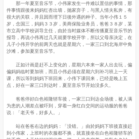
那一年夏至音乐节，小伟家发生一件难以置信的事情，那
件事情跟後来妈妈红杏出墙，抛家弃子，与黑人情夫私奔，有
很大的关联，并且因而埋下日後外遇的种子。当年小伟１５
岁，念国三，妈妈３３岁，美商保险业务员，爸爸３８岁，某
市立高中学校训导主任，由於当时媒体不断传播夏至音乐节的
报导，再说小伟再过几天就要学校开学，所以父母亲决定，在
儿子小伟开学的前两天也就是星期六，一家三口到北海岸中角
沙滩，参加夏至音乐节。
正如计画是赶不上变化的，星期六本来一家人出去玩，偏
偏妈妈临时要加班，而且小伟必须在星期六到补习班上一天
课，所以等到妈妈下班回来，小伟下课回来，已经是晚上五
点，好在一家三口到达时，夏至音乐节开始没多久。
爸爸停好白色裕隆轿车後，一家三口到达会场後，被人满
为患的人潮差点被吓到，穿着一身红白交间的运动服的爸爸
说：「老天爷，好多人。」
站在爸爸右边的妈妈：「没错。」由於妈妈下班後直接赶
到小伟家，上班时的衣服都不换，就直接坐在白色裕隆轿车的