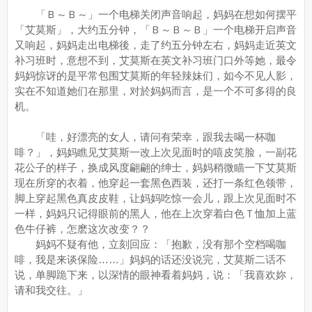
「Ｂ～Ｂ～」一个电梯关闭声音响起，妈妈在想如何摆平
「艾莫斯」，大约五分钟，「Ｂ～Ｂ～Ｂ」一个电梯开启声音
又响起，妈妈走出电梯後，走了约五分钟左右，妈妈走近英文
补习班时，意想不到，艾莫斯在英文补习班门口外等她，最令
妈妈惊讶的是平常包围艾莫斯的年轻辣妹们，如今不见人影，
实在不知道她们在那里，对於妈妈而言，是一个不可多得的良
机。
「哇，好漂亮的女人，请问有荣幸，跟我去喝一杯咖
啡？」，妈妈瞧见艾莫斯一改上次见面时的嘻皮笑脸，一副花
花公子的样子，换成风度翩翩的绅士，妈妈稍微瞄一下艾莫斯
现在所穿的衣着，他穿起一套黑色西装，还打一条红色领带，
脚上穿起黑色真皮皮鞋，让妈妈吃惊一会儿，跟上次见面时不
一样，妈妈只记得眼前的黑人，他在上次穿着白色Ｔ恤加上蓝
色牛仔裤，怎麽这次改变？？
妈妈不疑有他，立刻回应：「抱歉，没有那个空档喝咖
啡，我是来谈保险……」妈妈的话还没说完，艾莫斯二话不
说，单脚跪下来，以深情的眼神看着妈妈，说：「我喜欢妳，
请和我交往。」