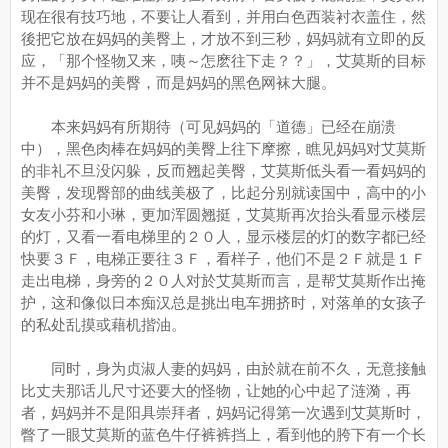
现在很有技巧地，不要让人看到，并用白色西装衬衣盖住，然
後把它放在妈妈的美臀上，才放不到三秒，妈妈就有立即的反
应，「那个怪物又来，咦～怎麽往下走？？」，艾莫斯的目标
并不是妈妈的美臀，而是妈妈的黑色网袜大腿。
本来妈妈有所期待（可见妈妈的「道德」已经在崩溃
中），黑色肉棒在妈妈的美臀上往下摩擦，瞧见妈妈对艾莫斯
的非礼不旦没闪躲，反而翘起美臀，艾莫斯低头看一看妈妈的
美臀，发现臀部的曲线美极了，比起分别就读国中，高中的小
女友小芬和小琳，更加浑圆翘挺，艾莫斯再次抬头看显示楼层
的灯，又看一看电梯里的２０人，显示楼层的灯的数字都已经
快要３Ｆ，电梯正要往３Ｆ，看样子，他们不是２Ｆ就是１Ｆ
走出电梯，身旁的２０人对於艾莫斯而言，是帮艾莫斯作出掩
护，这和像似日本痴汉总是挑出电车拥挤时，对落单的女孩子
的私处乱摸或藉机揩油。
同时，身为贞淑人妻的妈妈，由於就在前不久，无意接触
比丈夫那话儿尺寸还要大的怪物，让她的心中起了涟漪，再
者，妈妈并不是阳具崇拜者，妈妈记得第一次遇到艾莫斯时，
瞥了一眼艾莫斯的蓝色牛仔裤裤挡上，看到他的胯下有一个长