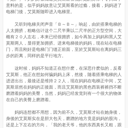
意料的是，似乎妈妈故意让艾莫斯看的过瘾，接着，妈妈进了
电梯门後，艾莫斯随即进入电梯里。
又听到电梯关闭声音「Ｂ～Ｂ～」响起，由於搭乘电梯的
人太拥挤，粗略估计这个二尺半乘以二尺半的正方型空间，大
概有２０人左右，本来已经很拥挤，如今再加上妈妈和黑人艾
莫斯两人，显得更加拥挤。进来电梯後的妈妈，现在站在电梯
门，而且刚好是电梯门门缝正前面，至於艾莫斯站在离妈妈三
步的距离，同样的是平行地方。
这时候，妈妈不知道正在想什麽，在深思什麽似的，反看
艾莫斯，他正在想如何骗妈妈上床，然後，随着搭乘电梯的人
进进出出，最後还是维持２２人，现在妈妈在电梯正中间，艾
莫斯居然在妈妈的正後面，而且艾莫斯的黑色西装裤裤挡不断
磨蹭着妈妈的美臀，当然，妈妈已经发觉到有一个很大的物体
在自己的美臀上磨蹭着。
妈妈连想都不用想，因为前不久，艾莫斯才站在她身後，
身後的艾莫斯实在是胆大包天，磨蹭的地方竟是妈妈的股沟，
还是上下左右的方向，「我的老天爷，他的东西真长又粗，跟