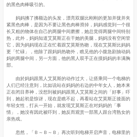
的黑色肉棒吸引的。
妈妈拂了拂额边的头发，漂亮双腿比刚刚的更加并拢并夹
紧黑色肉棒，是因为不要让黑色肉棒滑掉，妈妈感觉到一个很
长又粗的物体在自己的两腿中间磨擦，她总觉得两腿中间特别
热，此外，妈妈知道艾莫斯正在干她的美腿，妈妈没有空闲管
它，因为妈妈现在正在忙着跟艾莫斯热吻，现在艾莫斯比妈妈
更「忙碌」，他除了跟妈妈热吻外，瞧见他的小腹急剧抽动妈
妈的两腿中间，另一方面，他的黑人双手正在摸妈妈的丰满胸
部。
由於妈妈跟黑人艾莫斯的动作过大，让搭乘同一个电梯的
人们已经注意到，比如说站在妈妈的右边的中年女人，她本来
正在闭目养神，没想到被妈妈跟黑人艾莫斯之间的「好事」吓
到，她起初是惊讶，现在是瞧不起，再看站在艾莫斯正後面的
年轻女性，打从一开始，就发现艾莫斯正在对妈妈的「事
情」，她没有因此被吓到，她反而观赏一部黑人跟台湾熟女的
亲热戏。
忽然，「Ｂ～Ｂ～Ｂ」再次听到电梯开启声音，电梯里的