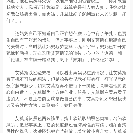
风度，他在妈妈耳朵旁，以细声细语的语音说道：「妳如果当
我的女人，我保证让妳满足，就算妳是别人的人妻，我绝对比
妳老公还要出色，更勇猛，并且让妳了解到当女人的乐趣，如
何？」。
连妈妈自己不知道自己正在想什麽，心中有了争扎，也责
备自己有了淫邪的想法，但是事实上，刚刚艾莫斯在磨蹭自己
的美臀时，当时就让妈妈心猿意马，魂不守舍，妈妈已经开始
犹豫和动摇，现在又听艾莫斯说的话後，心中的「道德」和
「伦理」神主牌开始动摇，剩下「婚姻」，依然稳如泰山。
艾莫斯以经验来看，可以看出妈妈现在的情况，让艾莫斯
有了机不可失的想法，但是抬头看显示楼层的灯，灯光显示的
数字越来越少，如果艾莫斯再不进行下一阶段，意味着他将要
心血白费了，艾莫斯为了方便作业，於是，艾莫斯左看右看周
遭的人，不是正看前面就是做自己的事，艾莫斯刚才想出极快
速又有效的方法，事到如今，姑且去做。
艾莫斯从黑色西装裤里，掏出软趴趴的黑色肉棒，名为软
趴趴，但是事实上，它的长度超过台湾男性的两倍，粗如台湾
男性的拳头，这难怪妈妈在片刻前，着实被小鹿乱撞，艾莫斯