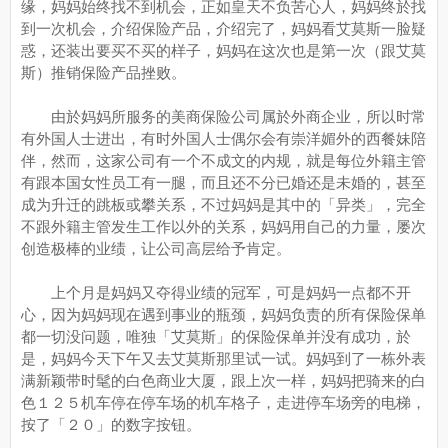
缘，妈妈始终找不到机会，正如皇天不负苦心人，妈妈终於找
到一次机会，介绍保险产品，介绍完了，妈妈看艾莫斯一脸疑
惑，还装出要买不买的样子，妈妈在这次也是第一次（跟艾莫
斯）推销保险产品挫败。
由於妈妈所服务的美商保险公司属於外商企业，所以时常
有外国人士进出，有时外国人士偶尔会有崇洋媚外的西餐妹陪
伴，然而，这家公司有一个不成文的内规，就是每位外籍主管
有跟本国女性员工有一腿，而且还不分已婚还是未婚的，甚至
成为升迁的跳板或攀关系，不过妈妈是其中的「异类」，完全
不跟外籍主管发生工作以外的关系，妈妈用自己的力量，屡次
创造极棒的业绩，让公司高层给予肯定。
上个月是妈妈又夺得业绩的冠军，可是妈妈一点都不开
心，因为妈妈现在遇到事业的瓶颈，妈妈负责的所有保险保单
都一切没问题，唯独「艾莫斯」的保险保单并没有成功，於
是，妈妈今天下午又去艾莫斯那里试一试。妈妈到了一栋外表
满新颖带时髦的白色商业大厦，跟上次一样，妈妈把骑来的白
色１２５机车停在停车场的机车格子，走进停车场旁的电梯，
按了「２０」的数字按钮。