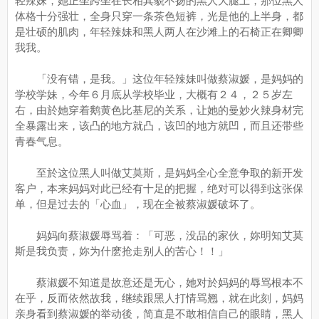
轻辣妹，她正坐跨坐在长相其貌不扬的黑人大腿上，那位黑人
体格十分强壮，全身只穿一条茶色短裤，光是他的上半身，都
是壮硕的肌肉，年轻辣妹和黑人两人在沙滩上的石椅正在卿卿
我我。
「没有错，是我。」这位年轻辣妹叫做蔡淑媛，是妈妈的
学校学妹，今年６月底从学校毕业，大概有２４，２５岁左
右，由於她穿着鹅黄色比基尼的关系，让她的曼妙火辣身材完
全暴露出来，该凸的地方就凸，该凹的地方就凹，而且还带些
青春气息。
至於这位黑人叫做艾莫斯，是妈妈全心全意争取的新开发
客户，本来妈妈对此已经有十足的把握，绝对可以得到这张保
单，但是过去的「心血」，现在全被蔡淑媛破坏了。
妈妈向蔡淑媛辱骂着：「可恶，没品的家伙，妳明知艾莫
斯是我负责，妳为什麽抢走别人的苦心！！」
蔡淑媛不知道是故意还是无心，她对於妈妈的辱骂根本不
在乎，反而依然故我，继续跟黑人打情骂翘，就在此刻，妈妈
亲身看到蔡淑媛的举动後，简直是不敢相信自己的眼睛，黑人