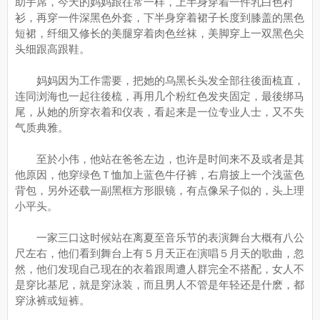
助手席，今天的妈妈跟往常一样，上半身穿着一件乳白色衬
衫，再穿一件深黑色外套，下半身穿着裙子长度到膝盖的黑色
短裙，纤细又修长的美腿穿着肉色丝袜，美脚穿上一双黑色尖
头细跟高跟鞋。
妈妈因为工作需要，把她的乌黑长头发全部往後面梳直，
连同浏海也一起往後梳，再用几个粉红色发夹固定，最後绑马
尾，从她的所穿衣着和仪表，看起来是一位专业人士，又不失
气质典雅。
至於小伟，他站在爸爸左边，也许是时间来不及或者是其
他原因，他穿绿色Ｔ恤加上蓝色牛仔裤，右肩披上一个浅蓝色
背包，另外还载一副黑框方形眼镜，有点像呆子似的，头上理
小平头。
一家三口这时候站在离夏至音乐节的表演舞台大概有八公
尺左右，他们看到舞台上有５月天正在演唱５月天的歌曲，忽
然，他们发现自己现在的衣着跟周遭人群完全不搭配，女人不
是穿比基尼，就是穿泳装，而且男人不管是年轻还是什麽，都
穿泳裤或短裤。