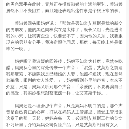
的黑色双手在此时，竟然正在摸蔡淑媛的丰满的酥乳，蔡淑媛
居然不旦不去阻挡，而且她还表现出这件事是个很正常的事。
蔡淑媛回头跟妈妈说：「那妳是否知道艾莫斯是我的新交
的男朋友，他的黑色肉棒实在是太棒了，既长又粗，光是进出
我的小穴，让我爽歪歪，快要受不了，因为他的关系，我要跟
现在的男朋友分手，我决定跟他同居，那麽，每天晚上将是很
棒的一晚。」
妈妈听了蔡淑媛的回答後，妈妈不知道为什麽，竟然在吃
醋，妈妈从心里的深处传来一个声音：「混蛋，艾莫斯之前追
我那麽紧，不嫌隙我是已结婚的人妻，他照样追我，现在竟然
欺骗我，跟别的女人造爱。」，妈妈听到心里的声音，本来不
介意，只是，妈妈又听到那个声音：「亲爱的，不要再骗自己
的感受，其实妳很想跟蔡淑媛一样，让艾莫斯干妳。」
妈妈还是不理会那个声音，只是妈妈不明白的是，那个声
音是自己真正的心声，打从在妈妈从主管那里，接受主管指派
这案子的那一天起，妈妈在每一天，必须到艾莫斯工作的英文
补习班里，介绍妈妈公司保险产品，只是艾莫斯相当有女人