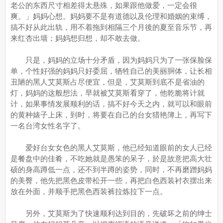
老公的东西尺寸相差得太悬殊，如果跟他做爱，一定会很
爽。」妈妈心想。妈妈要不是有道德以及伦理和婚姻的束缚，
搞不好从此出轨，用不着拖到相隔三个月後的夏至音乐节，再
来红杏出墙；妈妈想归想，却不敢去做。
只是，妈妈的立场十分矛盾，因为妈妈只为了一张保脸保
单，个性好强的妈妈只好委屈，牺牲自己的美丽胴体，让长相
丑陋的黑人艾莫斯占尽便宜，但是，艾莫斯到底不是省油的
灯，妈妈的这般想法，早就被艾莫斯看穿了，他乾脆将计就
计，如果事情发展顺利的话，搞不好今天之内，就可以和眼前
的黄种婊子上床，到时，将要在自己的台女猎艳簿上，再写下
一名台湾女性名字了。
爱好台女女色的黑人艾莫斯，他已经知道眼前的女人已经
是餐盘中的佳肴，不吃她就是愚笨的呆子，於是故意把高大壮
硕的身高蹲低一点，还不到半蹲的姿势，同时，不再磨蹭妈妈
的美臀，他先把黑色皮带松开一些，再把白色西装衬衣摆出来
放在外面，并顺手把黑色西装裤拉炼拉下一点。
另外，艾莫斯为了快速顺利达到目的，先破坏之前的绅士