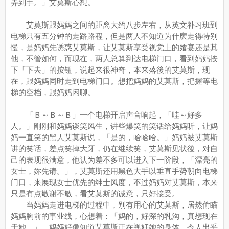
弄到手。」艾莫斯心想。
艾莫斯跟妈妈之间的距离大约八步左右，从英文补习班到
电梯只有五分钟的走路路程，但是两人不知道为什麽走得特别
慢，是妈妈先诱惑艾莫斯，让艾莫斯享受视觉上的飨宴还是其
他，不管如何，而现在，两人总算到达电梯门口，看到妈妈按
下「下去」的按钮，说起来很神奇，本来落後的艾莫斯，现
在，跟妈妈同时走到电梯门口。想把妈妈的艾莫斯，把握等电
梯的空档，跟妈妈闲聊。
「Ｂ～Ｂ～Ｂ」一个电梯开启声音响起，「哇～好多
人。」刚刚和妈妈谈笑风生，讲些爆笑的笑话给妈妈听，让妈
妈一直笑的黑人艾莫斯说，「是的，哈哈哈。」妈妈被艾莫斯
讲的笑话，差点笑掉大牙，仍在继续笑，艾莫斯见状後，对自
己的表现很满意，他认为差不多可以进入下一阶段，「漂亮的
女士，妳先请。」，艾莫斯还用黑色大手以垂直手势朝向电梯
门口，来展现女士优先的绅士风度，不过妈妈对艾莫斯，本来
只是有点敬谢不敏，看艾莫斯的诚意，只好接受。
当妈妈走进电梯的过程中，别有用心的艾莫斯，居然偷瞄
妈妈胸前的事业线，心想着：「妈的，好深的乳沟，真想现在
干她。」，妈妈好像知道艾莫斯正在视奸她的身体，令人出乎