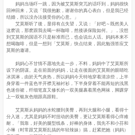
妈妈当场吓一跳，因为被艾莫斯突兀的话吓到，妈妈很快
回神回来，又说「我很抱歉，谢谢你的真心表白，但是我已经
结婚，所以没办法接受你的心意。」
艾莫斯听了後，显得有点失望，又说：「好吧～既然美人
这麽说，那麽跟我去喝一杯咖啡，然後谈保险如何。」，没想
到艾莫斯的国语不只是标准而已，也会说出人话。妈妈本来不
想喝咖啡，但是一想到「艾莫斯」快点结束，因此勉强答应艾
莫斯的邀请。
妈妈心不甘情不愿地先走一步，不料，妈妈中了艾莫斯所
设下的阴谋。走在前面的妈妈，让走在後面的艾莫斯的眼睛吃
冰淇淋，由於天气炎热，所以妈妈今天特地穿着清凉些，上半
身穿着一件蓝色半开襟无袖衬衫，下半身穿着不能再短的浅黑
色迷你裙，纤细笔直又修长的一双美腿裹着黑色网袜，脚踝穿
上一双银灰色细跟高跟鞋。
艾莫斯从妈妈的水蛇腰到美臀，再到大腿和小腿，看得十
分入迷，尤其是妈妈不时扭动的美臀，更让艾莫斯看得心痒难
耐，「我靠，好美的腿型线条，好棒的身体，我先不和小芬和
小琳（时常跟艾莫斯乱搞的年轻辣妹）搞，赶紧把她（妈妈）