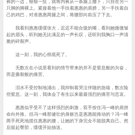
裤的一边，狠狠一扯，就将内裤从一条腿上撤下，只挂在另一
只脚的脚裸上。紧接着他一手扶着惠惠的肩膀，另一手扶着自
己的鸡巴，对准惠惠两腿之间，将腰部向前压了下去。
我看到惠惠缓缓张大，迟迟不能合拢的嘴，看到她微微皱
起的眉头，听到她无比满足的一声长叹，还听到我胸口一声清
脆的碎裂声。
这一刻，我的心彻底死了。
无数次在小说里看到的情节带来的并不是窒息般的兴奋，
而是撕裂般的痛苦。
泪水不受控制地涌出，我抑制着哭泣伴随的急喘，数次险
些窒息。这一刻，我体会了有生以来最最强烈的痛苦与悲哀。
惠惠似乎受不了这样强烈的刺激，双手按住冯一峰的肩拼
命向外推。但冯一峰那健壮的身躯岂是惠惠能推动的？冯一峰
两手死死地揽住惠惠的腰，让她的下身完全不能脱离自己。然
后挺起臀部，缓缓开始抽送。