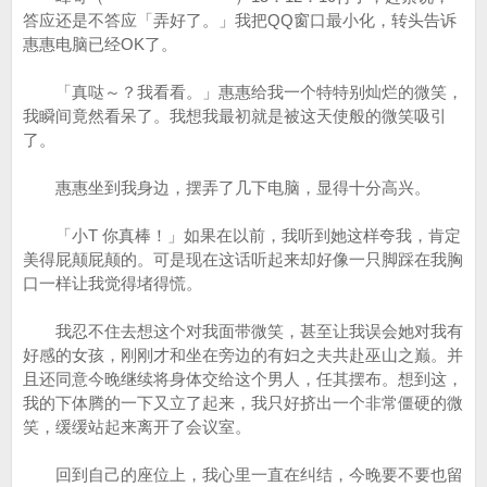
答应还是不答应「弄好了。」我把QQ窗口最小化，转头告诉
惠惠电脑已经OK了。
「真哒～？我看看。」惠惠给我一个特特别灿烂的微笑，
我瞬间竟然看呆了。我想我最初就是被这天使般的微笑吸引
了。
惠惠坐到我身边，摆弄了几下电脑，显得十分高兴。
「小T 你真棒！」如果在以前，我听到她这样夸我，肯定
美得屁颠屁颠的。可是现在这话听起来却好像一只脚踩在我胸
口一样让我觉得堵得慌。
我忍不住去想这个对我面带微笑，甚至让我误会她对我有
好感的女孩，刚刚才和坐在旁边的有妇之夫共赴巫山之巅。并
且还同意今晚继续将身体交给这个男人，任其摆布。想到这，
我的下体腾的一下又立了起来，我只好挤出一个非常僵硬的微
笑，缓缓站起来离开了会议室。
回到自己的座位上，我心里一直在纠结，今晚要不要也留