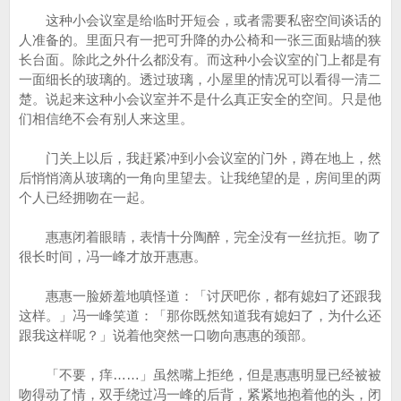
这种小会议室是给临时开短会，或者需要私密空间谈话的
人准备的。里面只有一把可升降的办公椅和一张三面贴墙的狭
长台面。除此之外什么都没有。而这种小会议室的门上都是有
一面细长的玻璃的。透过玻璃，小屋里的情况可以看得一清二
楚。说起来这种小会议室并不是什么真正安全的空间。只是他
们相信绝不会有别人来这里。
门关上以后，我赶紧冲到小会议室的门外，蹲在地上，然
后悄悄滴从玻璃的一角向里望去。让我绝望的是，房间里的两
个人已经拥吻在一起。
惠惠闭着眼睛，表情十分陶醉，完全没有一丝抗拒。吻了
很长时间，冯一峰才放开惠惠。
惠惠一脸娇羞地嗔怪道：「讨厌吧你，都有媳妇了还跟我
这样。」冯一峰笑道：「那你既然知道我有媳妇了，为什么还
跟我这样呢？」说着他突然一口吻向惠惠的颈部。
「不要，痒……」虽然嘴上拒绝，但是惠惠明显已经被被
吻得动了情，双手绕过冯一峰的后背，紧紧地抱着他的头，闭