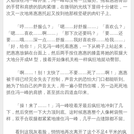
人都偎在冯一峰怀里，冯一峰却没有一点颓势。拖着惠惠臀部
的手臂和肩膀的肌肉紧绷，在微弱的光线下显得十分健壮，一
次又一次地将惠惠托起又按到他那根坚硬的肉钉子上。
「哼……舒服么？」「嗯……好舒服……」「喜欢么？」
「嗯……喜欢……啊……」「那下次还要吗？」「要……还
要……哦……深一点……舒服……我好喜欢你……给我……」
「好，给你！」只见冯一峰托着惠惠，一下从椅子上站起来，
把惠惠放躺在台面上，然后两手按住惠惠的膝盖将她的双腿大
大地分开成M 型，接着开始像机关枪一样疯狂地挺动臀部。
「啊……！别！太快了……不要……死了……啊！」惠惠
被干得已经完全失去了控制，声音大的恐怕大门口都能听到。
她为了怕自己的声音太大，用一遍小臂挡住嘴，另一边死死地
抓住冯一峰的肩膀，甚至抓出四道血印来。
「操！来了……！」冯一峰咬着牙最后疯狂地冲刺了几
下，然后突然一下大力顶到底。这时候惠惠整个人像树袋熊一
样，双手合双腿都紧紧地缠住冯一峰，几乎一点缝隙都不留。
看到这我灰着脸，悄悄地再次离开了这个不足4 平米的疯