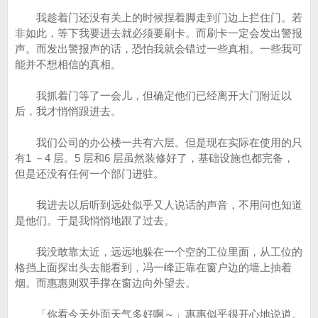
我趁着门还没有关上的时候捏着脚走到门边上拦住门。若
非如此，等下我要进去就必须要刷卡。而刷卡一定会发出警报
声。而发出警报声的话，恐怕我就会错过一些真相。一些我可
能并不想相信的真相。
我抓着门等了一会儿，但确定他们已经离开大门附近以
后，我才悄悄跟进去。
我们公司的办公楼一共有六层。但是现在实际在使用的只
有1 －4 层。5 层和6 层虽然装修好了，基础设施也都完备，
但是还没有任何一个部门进驻。
我进去以后听到远处似乎又人说话的声音，不用问也知道
是他们。于是我悄悄地跟了过去。
我没敢靠太近，远远地躲在一个空的工位里面，从工位的
格挡上面探出头去能看到，冯一峰正靠在窗户边的墙上抽着
烟。而惠惠则双手撑在窗边向外望去。
「你看今天外面天气多好啊～」惠惠似乎很开心地说道。