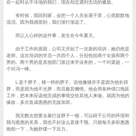
在一起时从不冷场的我们，现在却总遇到无话的尴尬。
有时候，我回到家，会把一个人关在屋子里，心里默默地
流泪。因为我感觉到，我们渐行渐远了。
而让人心碎的这件事，发生在今年夏天。
由于工作的原因，公司又开始了一次新的培训，她仍然是
老师。这次培训的学员一共四个人，分别包括两个女孩和两个
男的。两个男的是其他部门派过来学业务的，一个叫梁超，一
个叫冯一峰。
L 是个胖子，猪一样的胖子。说他像猪并不是因为他长得
胖，而是因为他不光胖，而且极其懒惰。他会用各种借口拖延
工作，把本来应该他完成的事情交给其他人来做。就因为他的
缘故，多次造成惠惠的无故加班。
我无数次想要去暴打这胖子一顿，可以碍于公司的环境和
我与惠惠的关系，我也不好这么直接干预。只能每天多听惠惠
抱怨一下，为她舒缓一下压力。