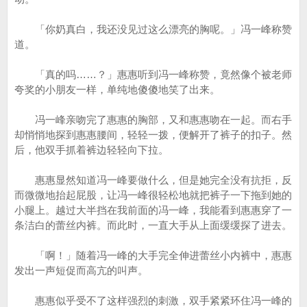
「你奶真白，我还没见过这么漂亮的胸呢。」冯一峰称赞
道。
「真的吗……？」惠惠听到冯一峰称赞，竟然像个被老师
夸奖的小朋友一样，单纯地傻傻地笑了出来。
冯一峰亲吻完了惠惠的胸部，又和惠惠吻在一起。而右手
却悄悄地探到惠惠腰间，轻轻一拨，便解开了裤子的扣子。然
后，他双手抓着裤边轻轻向下拉。
惠惠显然知道冯一峰要做什么，但是她完全没有抗拒，反
而微微地抬起屁股，让冯一峰很轻松地就把裤子一下拖到她的
小腿上。越过大半挡在我前面的冯一峰，我能看到惠惠穿了一
条洁白的蕾丝内裤。而此时，一直大手从上面缓缓探了进去。
「啊！」随着冯一峰的大手完全伸进蕾丝小内裤中，惠惠
发出一声短促而高亢的叫声。
惠惠似乎受不了这样强烈的刺激，双手紧紧环住冯一峰的