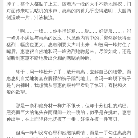
脖子，整个人都贴了上去。随着冯一峰的大手不断地抠挖，门
对面传来咕叽咕叽的水声，惠惠的内裤几乎变得透明，大腿两
侧湿成一片，汁液横流。
「啊……一峰……你手指好粗……嗯……好舒服……」冯
一峰并不满足与惠惠的反应，只见他内裤中的手突然起伏得更
猛烈，幅度也更大。惠惠刚要大声叫出来，却被冯一峰封住了
嘴唇。惠惠很自然地和冯一峰激烈地吻起来。尽管如此，还是
能听到惠惠不断地发出含糊的嗯嗯的呻吟。
终于，冯一峰松开了手，放开惠惠，去解自己的腰带。而
惠惠则自觉地将套在脚裸的裤子踢到地上。当冯一峰脱下裤子
是与内裤时，我想我从惠惠的眼神里看到了惊讶，喜悦和火一
般的欲望。
那是一条和他身材一样并不很长，但却十分粗壮的鸡巴。
黑亮而巨大的龟头在两腿间一跳一跳的，似乎是在挑衅。惠惠
伸出手，在上面轻轻地抚摸了一番，好像在摸一件宝贝。
但冯一峰却没有心思和她继续调情，而是一手勾住惠惠内