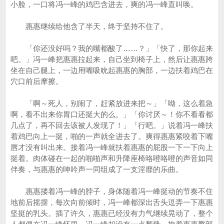
小脸，一口将冯一峰的鸡巴含进去，爽的冯一峰直叫唤。
惠惠继续给他含了半天，终于坚持不住了。
「你还没好吗？我的嘴都酸了……？」「快了，那你起来
吧。」冯一峰把惠惠拉起来，自己坐到椅子上，然后让惠惠跨
坐在自己腿上，一边用嘴吸吮起惠惠的胸部，一边扶着鸡巴在
穴口前后摩擦。
「啊～死人，别闹了，赶紧放进来把～」「呦，这么着急
啊，看不出来你胃口还挺大的么。」「你讨厌～！你不看看都
几点了，再不回去该被人发现了！」「行吧。」说着冯一峰扶
着鸡巴向上一挺，啪的一声就全进去了。爽得惠惠紧咬着下嘴
唇才没有叫出来。接着冯一峰就扶着惠惠的屁股一下一下向上
挺着。肉体碰在一起的啪啪声和升降座椅咯噔咯噔的声音如同
伴奏，与惠惠的呻吟声一同组成了一支淫靡的乐曲。
惠惠搂着冯一峰的脖子，身体随着冯一峰挺动的节奏不住
地前后摇摆，每次向前倾时，冯一峰都深出舌头逗弄一下惠惠
坚挺的乳头。插了许久，惠惠已经没有力气继续晃动了，整个