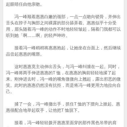
起眼睛任由他亲吻。
冯一峰顺着惠惠白嫩的颈部，一点一点吻向锁骨，并伸出
舌头在脖子与胸部之间裸露的部分舔弄着。惠惠似乎十分受
用，眉头随着冯一峰的动作不时地轻轻皱起，隔着门我都可以
听到她「啊……啊」的轻声呻吟。
接着冯一峰稍稍将惠惠抱起，让她坐在台面上，然后继续
品尝起惠惠的嘴唇。
这时惠惠竟主动伸出舌头，与冯一峰纠缠在一起。同时，
冯一峰将两手伸进惠惠的T 恤，在惠惠的胸前轻轻地揉了起
来。刚伸进去时，冯一峰的嘴角微微向上翘起，露出邪恶的微
笑。此时的惠惠仍然没有抗拒，而是将冯一峰更用力地拉向自
己。
揉了一会，冯一峰撤出手，抓住T 恤的下摆向上掀起。惠
惠很配合地举起双手，让他把T 恤脱下。
接着，冯一峰轻轻拨开惠惠里面穿的那件黑色吊带的肩