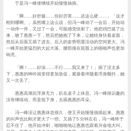
于是冯一峰便继续开始慢慢抽插。
「啊……好舒服……你好厉害……还这么硬……」「这才
刚到哪啊。」虽然嘴上这么说，但冯一峰动了一会后，开始动
一动停一停，又过了一会，可能感觉快射了。他把鸡巴拔了出
来，吻了惠惠一下，然后把她抱了下来，让她转身扶着桌面，
然后从后面又插了进去。后入的姿势明显活动的空间更大。冯
一峰开始更猛烈的大起大落。腰部撞在屁股上的啪啪声也更加
响亮。
「啊！……好深……不行……我又来了！」插了没太多
下，惠惠的呻吟就变得更加急促，紧接着伴随着浑身颤抖，她
又一次丢了。
惠惠高潮后浑身无力，趴在桌子上休息。冯一峰很识趣的
没有继续动。而是低下身，去舔惠惠的耳朵。
冯一峰没让惠惠休息很久，便又开始慢慢抽插起来。惠惠
的叫声也比刚才更大了一些。又插了5 分钟左右，冯一峰终于
忍不住了，他开始冲刺，啪啪啪地让惠惠也跟着兴奋地大叫。