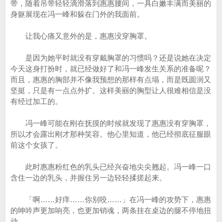
带，随着吊带轻轻滴滑落到惠惠腰间，一具白嫩丰满而美丽的
身躯展现在冯一峰和躲在门外的我面前。
让我心痛又意外的是，惠惠没穿胸罩。
是因为她平时就没有穿戴胸罩的习惯吗？还是说她在决定
今天这身打扮时，就已经做好了和冯一峰发生关系的准备呢？
而且，惠惠的胸部并不像我预想的那样有点塌，而是既圆润又
坚挺，只是有一点点外扩。这样美丽的胸型让人很难相信是没
有经过加工的。
冯一峰可能在刚在抚摸的时候就发现了惠惠没有穿胸罩，
所以才会露出刚才那种笑容。他心里知道，他已经彻底征服眼
前这个女孩了。
此时惠惠粉红色的乳头已经兴奋地尖尖翘起。冯一峰一口
含住一边的乳头，并握住另一边轻轻揉搓起来。
「啊……好痒……你别咬……」在冯一峰的攻势下，惠惠
的呻吟声更加响亮，也更加销魂，两条挂在桌边的腿不停地扭
动。