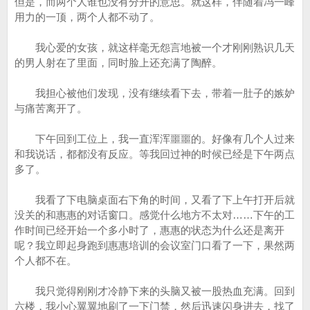
但是，而两个人谁也没有分开的意思。就这样，伴随着冯一峰
用力的一顶，两个人都不动了。
我心爱的女孩，就这样毫无怨言地被一个才刚刚熟识几天
的男人射在了里面，同时脸上还充满了陶醉。
我担心被他们发现，没有继续看下去，带着一肚子的嫉妒
与痛苦离开了。
下午回到工位上，我一直浑浑噩噩的。好像有几个人过来
和我说话，都都没有反应。等我回过神的时候已经是下午两点
多了。
我看了下电脑桌面右下角的时间，又看了下上午打开后就
没关的和惠惠的对话窗口。感觉什么地方不太对……下午的工
作时间已经开始一个多小时了，惠惠的状态为什么还是离开
呢？我立即起身跑到惠惠培训的会议室门口看了一下，果然两
个人都不在。
我只觉得刚刚才冷静下来的头脑又被一股热血充满。回到
六楼，我小心翼翼地刷了一下门禁，然后迅速闪身进去，找了