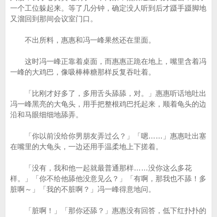
一个工位躲起来。等了几分钟，确定没人听到后才蹑手蹑脚地
又溜回到那间会议室门口。
不出所料，惠惠和冯一峰果然还在里面。
这时冯一峰正靠着桌面，而惠惠正跪在地上，嘴里含着冯
一峰的大鸡巴，像吸棒棒糖那样反复吞吐着。
「比刚才好多了，多用舌头舔舔，对。」惠惠听话地吐出
冯一峰黑亮的大龟头，用手把整根鸡巴托起来，顺着龟头的边
沿和马眼细细地舔弄。
「你以前没给你男朋友弄过么？」「嗯……」惠惠吐出塞
在嘴里的大龟头，一边还用手温柔地上下搓着。
「没有，我和他一起就最普通那样……没你这么多花
样。」「你不给他舔他没意见么？」「有啊，那我也不舔！多
脏啊～」「我的不脏啊？」冯一峰得意地问。
「脏啊！」「那你还舔？」惠惠没有回答，低下红扑扑的