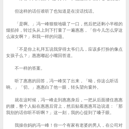
但这样的话任谁听了也知道是在没话找话。
「是啊。」冯一峰狠狠地吸了一口，然后把还剩小半根的
烟掐掉，转过头从上到下打量了一遍惠惠，「你今儿怎么穿这
么淑女啊？」和我一样的问题。
「不是你上礼拜五说我穿得太爷们儿，应该多打扮的像点
女孩子么？」惠惠嘟起小嘴回答道。
不一样的答案。
听了惠惠的回答，冯一峰笑了出来，「呦，你这么听话
呐。」「切。」惠惠白了他一眼，转头望向窗外。
就在这时候，冯一峰走到惠惠身后，一把从后面搂住惠惠
的腰，整个人贴在惠惠后背上，然后贴着惠惠耳边说道：「那
我别的话你听不听啊？」这一刻，我的心提到了嗓子眼。
我操你妈的冯一峰！你一个有家有老婆的男人，在公司对