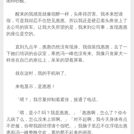
闹钟吵醒。
醒来的我感觉就像宿醉一样，头疼得厉害。我本来想请
假，可是我却忍不住想见惠惠。所以我还是硬忍着头疼坐上了
去公司的班车。让我大失所望的是，我来到公司事，发现惠惠
的座位是空的。
直到九点半，惠惠仍然没有现身。我假装找惠惠，去了一
下她们培训的会议室，果然冯一峰也没有来。我像只丧家犬一
样坐在自己的座位上，呆呆的望着屏幕。
就在这时，我的手机响了。
来电显示，是惠惠！
「喂？」我尽量抑制着紧张，接通了电话。
「喂，是小T 吗？我是惠惠。」「惠惠啊，怎么了？你今
儿病了么，怎么没来上班啊。」「对不起啊，我今天身体有点
不舒服，你帮我跟经理请个假吧。」我脑子里忍不住浮现出惠
惠和冯一峰整晚交欢，累的爬不起来的画面。