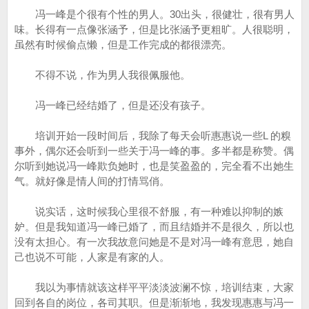
冯一峰是个很有个性的男人。30出头，很健壮，很有男人
味。长得有一点像张涵予，但是比张涵予更粗旷。人很聪明，
虽然有时候偷点懒，但是工作完成的都很漂亮。
不得不说，作为男人我很佩服他。
冯一峰已经结婚了，但是还没有孩子。
培训开始一段时间后，我除了每天会听惠惠说一些L 的糗
事外，偶尔还会听到一些关于冯一峰的事。多半都是称赞。偶
尔听到她说冯一峰欺负她时，也是笑盈盈的，完全看不出她生
气。就好像是情人间的打情骂俏。
说实话，这时候我心里很不舒服，有一种难以抑制的嫉
妒。但是我知道冯一峰已婚了，而且结婚并不是很久，所以也
没有太担心。有一次我故意问她是不是对冯一峰有意思，她自
己也说不可能，人家是有家的人。
我以为事情就该这样平平淡淡波澜不惊，培训结束，大家
回到各自的岗位，各司其职。但是渐渐地，我发现惠惠与冯一