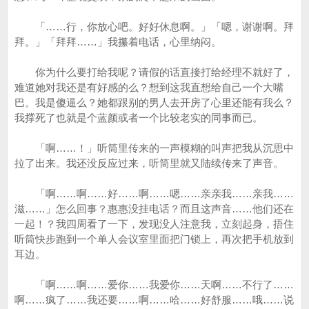
「……行，你放心吧。好好休息啊。」「嗯，谢谢啊。拜
拜。」「拜拜……」我攥着电话，心里纳闷。
你为什么要打给我呢？请假的话直接打给经理不就好了，
难道她对我还是有好感的么？想到这我直想给自己一个大嘴
巴。我是傻逼么？她都跟别的男人去开房了心里还能有我么？
我撑死了也就是个蓝颜或者一个比较老实的同事而已。
「啊……！」听筒里传来的一声模糊的叫声把我从沉思中
拉了出来。我还没反应过来，听筒里就又陆续传来了声音。
「啊……啊……好……啊……嗯……亲亲我……亲我……
滋……」怎么回事？惠惠没挂电话？而且这声音……他们还在
一起！？我四周看了一下，发现没人注意我，立刻起身，捂住
听筒快步跑到一个单人会议室里面把门锁上，再次把手机放到
耳边。
「啊……啊……爱你……我爱你……天啊……不行了……
啊……疯了……我还要……啊……哈……好舒服……哦……说