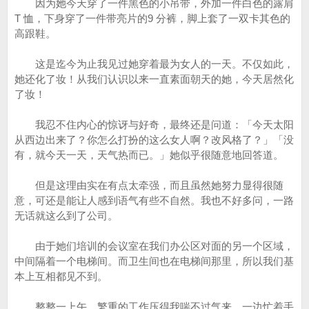
因为她今天穿了一件黑色的小吊带，外加一件白色的露肩
T 恤，下身穿了一件带亮片的9 分裤，脚上套了一双卡其色的
高跟鞋。
这是迄今为止我见过她穿着最为女人的一天。不仅如此，
她还化了妆！从我们认识以来一直素面朝天的她，今天居然化
了妆！
我忍不住内心的惊讶与好奇，最终还是问道：「今天太阳
从西边出来了？你怎么打扮的这么女人啊？改风格了？」「没
有，就今天一天，天气热而已。」她似乎很随意地回答道。
但是这理由实在有点太牵强，而且虽然她努力显得很随
意，可还是能让人感到语气有些不自然。我也不好多问，一路
无话就这么到了公司。
由于她们培训的会议室在我们办公区对面的另一个区域，
中间隔着一个电梯间。而卫生间也在电梯间那里，所以我们基
本上互相都见不到。
整整一上午，繁重的工作压得我喘不过气来。一边忙着手