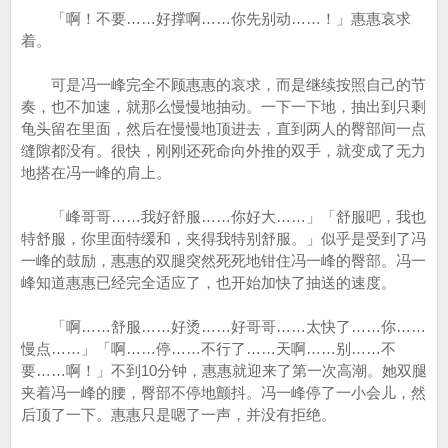
「啊！不要……好撑啊……你先别动……！」惠惠哀求
着。
可是冯一峰完全不顾惠惠的哀求，而是继续按照自己的节
奏，也不加速，就那么慢慢地抽动。一下一下地，抽出到只剩
龟头留在里面，然后在慢慢地顶进去，直到两人的臀部间一点
缝隙都没有。很快，刚刚还死命向外推的双手，就变成了无力
地搭在冯一峰的肩上。
「峰哥哥……我好舒服……你好大……」「舒服吧，我也
特舒服，你里面特缓和，夹得我特别舒服。」似乎是受到了冯
一峰的鼓励，惠惠的双腿突然死死地钳住冯一峰的臀部。冯一
峰知道惠惠已经完全适应了，也开始加快了抽送的速度。
「啊……舒服……好烫……好哥哥……太快了……你……
慢点……」「啊……停……不行了……天啊……别……不
要……啊！」不到10分钟，惠惠就迎来了第一次高潮。她双腿
夹着冯一峰的腰，臀部不停地颤抖。冯一峰停了一小会儿，然
后顶了一下。惠惠只是嗯了一声，并没有拒绝。