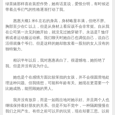
绿茶婊那样喜欢装腔作势，她有话直说，爱恨分明，有时候还
带着点爷们气的性格逐渐打动了我。
惠惠大概1 米6 左右的身高，身材略显丰满，但绝不胖。
胸部至少在C 以上，但是从身材上看应该不会非常挺。自从我
在公司第一次见到她开始，就没见过她穿裙子。永远是T 恤仔
裤或者运动服运动裤。我们聊天时她自己也调侃自己，说自己
活得就像个爷们。但是这样的她却散发着一股别的女人没有的
独特魅力。
相识半年以后，我对惠惠表白了。很遗憾地，她拒绝了
我。但是并没有说为什么。
她也是个在感情方面比较笨拙的女孩，并不会很圆滑地处
理这种问题。但我猜想，可能和年龄有关。她现在更需要一个
比她成熟，能照顾她的男人。
我并没有放弃，而是一如既往地对她示好。并且两个人也
继续保持着好朋友的关系。但是不知不觉中，一种隔阂慢慢在
我们之间产生。有些之前可以开的玩笑，现在却要三思。以前