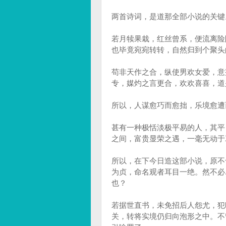
两首诗词，是道那全部小说的关键
若月犊果栽，红丝曾系，便流离险
也毕竟宛宛转转，自然归到个聚头
苟非天作之合，纵使男欢女爱，意
专，媒灼之言更合，欢欢喜喜，道
所以，人谋愈巧而愈拙，乐境愈遭
甚有一种极恬淡极平易的人，其平
之间，富贵显荣之遇，一毫无动于
所以，在下今日造这部小说，原不
为贞，命名观者耳目一绝。然不必
也？
若据世直书，未免招后人怨尤，犯
关，转将实境仍归向泡形之中。不