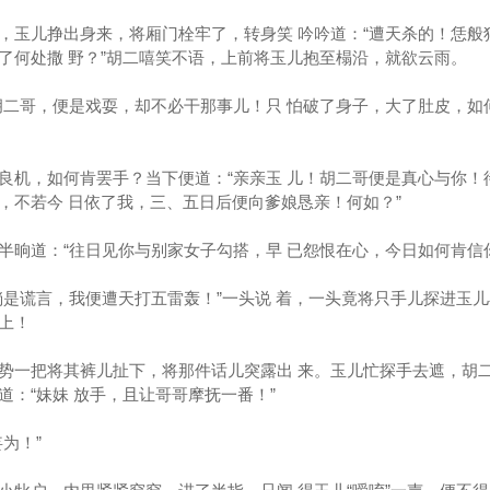
，玉儿挣出身来，将厢门栓牢了，转身笑 吟吟道：“遭天杀的！恁般
了何处撒 野？”胡二嘻笑不语，上前将玉儿抱至榻沿，就欲云雨。
胡二哥，便是戏耍，却不必干那事儿！只 怕破了身子，大了肚皮，如
良机，如何肯罢手？当下便道：“亲亲玉 儿！胡二哥便是真心与你！
，不若今 日依了我，三、五日后便向爹娘恳亲！何如？”
半晌道：“往日见你与别家女子勾搭，早 已怨恨在心，今日如何肯信
倘是谎言，我便遭天打五雷轰！”一头说 着，一头竟将只手儿探进玉
上！
势一把将其裤儿扯下，将那件话儿突露出 来。玉儿忙探手去遮，胡
：“妹妹 放手，且让哥哥摩抚一番！”
为！”