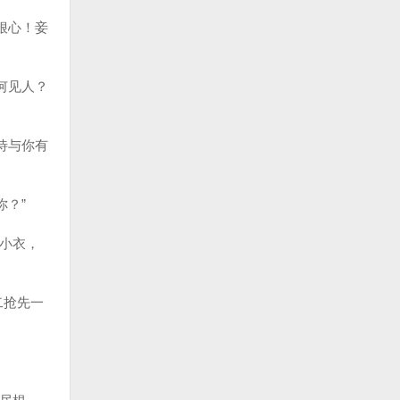
狠心！妾
何见人？
待与你有
你？”
儿小衣，
二抢先一