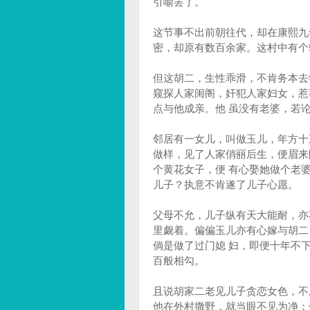
引喻罢了。
这节事不出前朝往代，却在康熙九
密，却原有数百余家。这村中有个
但这胡二，生性乖滑，不肯务本去
窥探人家闺阁，奸犯人家妇女，惹
点与他成亲。他 虽没有老婆，若
邻居有一女儿，叫做玉儿，年方十
做样，见了人家俏丽后生，便眉来
个黄花女子，便 有心娶她做个老
儿子？执意不肯遂了儿子心愿。
父母不允，儿子纵有天大能耐，亦
里觑着。偏偏玉儿亦有心嫁与胡二
倘是做了过门媳 妇，即便十年不
百般相勾。
且说胡家二老见儿子贪恋女色，不
他在外村撒野，就当眼不见为净；