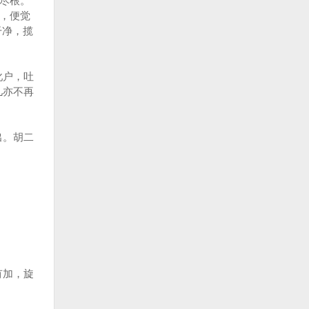
得尽根。
及，便觉
干净，揽
牝户，吐
儿亦不再
出。胡二
有加，旋