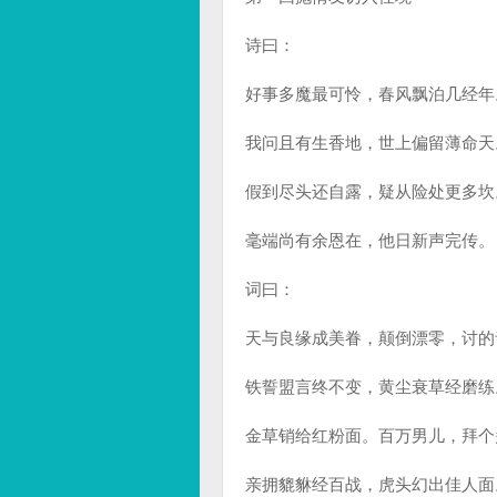
诗曰：
好事多魔最可怜，春风飘泊几经年
我问且有生香地，世上偏留薄命天
假到尽头还自露，疑从险处更多坎
毫端尚有余恩在，他日新声完传。
词曰：
天与良缘成美眷，颠倒漂零，讨的
铁誓盟言终不变，黄尘衰草经磨练
金草销给红粉面。百万男儿，拜个
亲拥貔貅经百战，虎头幻出佳人面