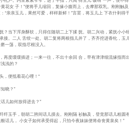
小牝户。内里紧紧窄窄，进了半指，只闻 得玉儿“嗳唷”一声，便不
个黄花女 子！”便将手儿缩回，复缘小腹而上，去摩那双乳。刚刚触
：“亲亲玉儿，果然可爱，样样新鲜！”言罢，将玉儿上 下衣什剥得
抚？当下浑身酥软，只得任随胡二上下揉 抚。胡二兴动，紧抚小小
承接。二人 舌绞一处。胡二复将两根指儿并了，齐齐挖进香牝，玉
一磨一荡，双指尽根没入。
，再度缓缓插进；一来一往，不出十余回 合，早有津津细流缘指而
何浅浅的？
头，便抵着花心哩！“
知晓？”
大话儿如何放得进去？”
纤纤玉手，朝胡二胯间话儿摸去。刚刚隔 衫触及，登觉那话儿粗圆
恁般话儿， 小女子如何承受得起，只怕今夜妹妹便将命丧黄泉矣！”