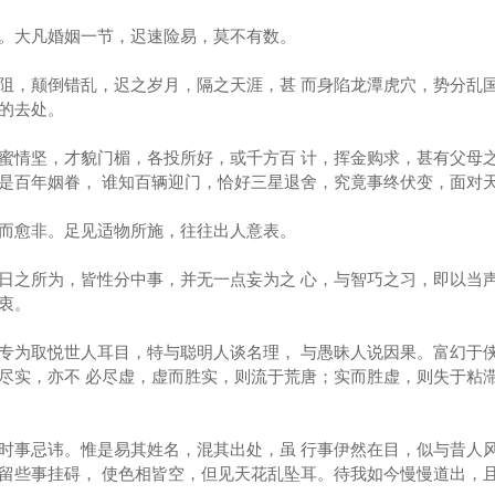
。大凡婚姻一节，迟速险易，莫不有数。
阻，颠倒错乱，迟之岁月，隔之天涯，甚 而身陷龙潭虎穴，势分乱
的去处。
蜜情坚，才貌门楣，各投所好，或千方百 计，挥金购求，甚有父母
是百年姻眷， 谁知百辆迎门，恰好三星退舍，究竟事终伏变，面对
而愈非。足见适物所施，往往出人意表。
日之所为，皆性分中事，并无一点妄为之 心，与智巧之习，即以当
衷。
专为取悦世人耳目，特与聪明人谈名理， 与愚昧人说因果。富幻于
尽实，亦不 必尽虚，虚而胜实，则流于荒唐；实而胜虚，则失于粘
时事忌讳。惟是易其姓名，混其出处，虽 行事伊然在目，似与昔人
留些事挂碍， 使色相皆空，但见天花乱坠耳。待我如今慢慢道出，