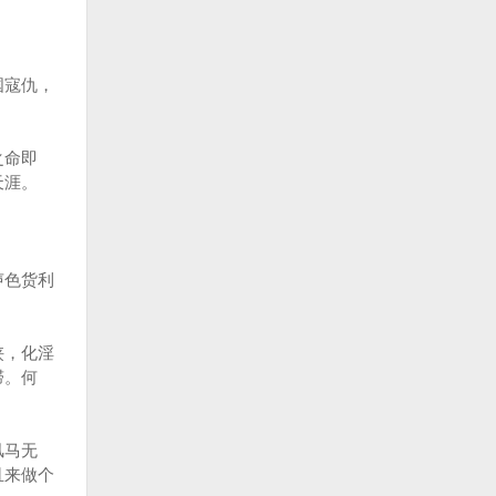
国寇仇，
之命即
天涯。
声色货利
侠，化淫
滞。何
风马无
且来做个