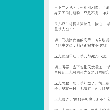
当下二人见面，便相拥相抱。半晌
身天天倚门期盼，只是不见，却去
玉儿双手将裤儿紧扯住，惊道：“
羞杀人也！”
胡二乃掳擒女色的高手，苦苦盼得
了帐中之欢，料想爹娘亦不便相阻
玉儿俏脸晕红，手儿却死死不放。
胡二听罢，当下便指天发誓道：“
直摸到玉儿胯间那光光滑滑的嫩穴
玉儿两腿一缩，手却放了。胡二趁
步，早将一只手儿履在上面，嘻笑道
玉儿嗔道：“便只是相摩，断不可妄