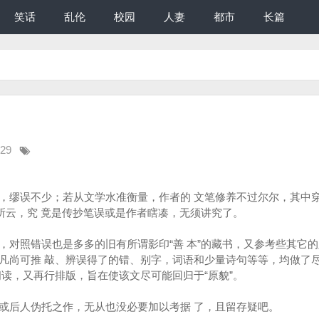
笑话
乱伦
校园
人妻
都市
长篇
:29
，缪误不少；若从文学水准衡量，作者的 文笔修养不过尔尔，其中
知所云，究 竟是传抄笔误或是作者瞎凑，无须讲究了。
，对照错误也是多多的旧有所谓影印“善 本”的藏书，又参考些其它
凡尚可推 敲、辨误得了的错、别字，词语和少量诗句等等，均做了
阅读，又再行排版，旨在使该文尽可能回归于“原貌”。
或后人伪托之作，无从也没必要加以考据 了，且留存疑吧。