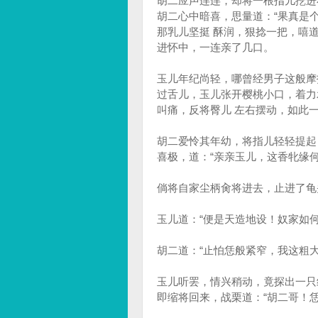
胡二应声连连，却将一根指儿挖进
胡二心中暗喜，思量道：“果真是
那乳儿坚挺 酥润，狠捻一把，嘻道
进怀中，一连亲了几口。
玉儿年纪尚轻，哪曾经男子这般摩
过舌儿，玉儿张开樱桃小口，着力
叫痛，反将臀儿 左右摆动，如此
胡二爱怜其年幼，将指儿轻轻提起
喜极，道：“亲亲玉儿，这香牝缘
倘将自家尘柄肏将进去，止进了龟
玉儿道：“便是天造地设！奴家如何
胡二道：“止怕恁般紧窄，我这粗
玉儿听罢，情兴稍动，竟探出一只
即缩将回来，战栗道：“胡二哥！