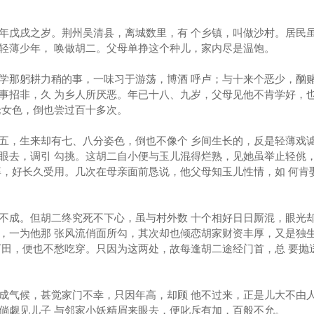
年戊戌之岁。荆州吴清县，离城数里，有 个乡镇，叫做沙村。居民
轻薄少年， 唤做胡二。父母单挣这个种儿，家内尽是温饱。
学那躬耕力稍的事，一味习于游荡，博酒 呼卢；与十来个恶少，酗
事招非，久 为乡人所厌恶。年已十八、九岁，父母见他不肯学好，
论女色，倒也尝过百十多次。
五，生来却有七、八分姿色，倒也不像个 乡间生长的，反是轻薄戏
眼去，调引 勾挑。这胡二自小便与玉儿混得烂熟，见她虽举止轻佻
婆，好长久受用。几次在母亲面前恳说，他父母知玉儿性情，如 何肯
不成。但胡二终究死不下心，虽与村外数 十个相好日日厮混，眼光
，一为他那 张风流俏面所勾，其次却也倾恋胡家财资丰厚，又是独
下田，便也不愁吃穿。只因为这两处，故每逢胡二途经门首，总 要抛
成气候，甚觉家门不幸，只因年高，却顾 他不过来，正是儿大不由
倘觑见儿子 与邻家小妖精眉来眼去，便叱斥有加，百般不允。