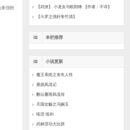
【武侠】 小龙女与欧阳锋 【作者：不详】
免牽强附
【斗罗之强奸朱竹清】
本栏推荐
小说更新
魔王系统之丧失人性
鹿鼎风流记
翻云覆雨风流传
天国女觞之冯婉玉
练淫 练剑
武林淫功大比拼