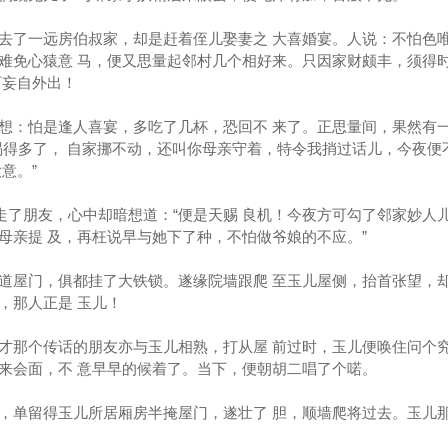
去了一远房伯叔家，却是赶着侄儿娶妻之 大喜婚宴。人说：不怕色
难免心猿意 马，便又思量起邻村几个相好来。只因家财颇丰，须得
可妄自外出！
想：怕是逢人喜宴，多吃了几杯，恐回不 来了。正思量间，果然有
喝得多了， 自家挪不动，还叫你母亲守着，特令我捎过话儿，今夜便
意。”
送走了朋友，心中却暗想道：“便是天赐 良机！今夜方可勾了邻家妙人
母亲提 及，再枉说早与她下了种，不怕做爷娘的不应。”
道屋门，俱都挂了大铁锁。遂缘院墙跟爬 至玉儿屋侧，抬首张望，
，那人正是 玉儿！
才那个传话的朋友亦与玉儿相熟，打从屋 前过时，玉儿便唤住问个
来会面，不 意早早的候着了。当下，便朝胡二唱了个喏。
，单留得玉儿所居厢房半掩屋门，遂壮了 胆，顺墙爬将过去。玉儿