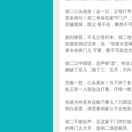
胡二心头煞急！这一日，父母打早
莫妄相勾！胡二单留在家守门户，
窃贼窥探，既父 母不在，断然不
捱到黄昏，不见父母归来。胡二便
的朋友捎过话来，说：“胡老许是
著令你将门儿 守紧，断不可疏忽大
胡二口中喏喏，连声称“是”。待
她破了瓜儿，隔了三、五月，方向
恁般一想，心头甚欢！当下闭了各
处正有一人朝这边打量。仔细一瞧
你道为何竟有这般巧事儿？只因适
明白原委，便思量胡家公子定然前
胡二不敢应声，见这家子门闭灯熄
的将门儿大开，放胡二溜进厢房。