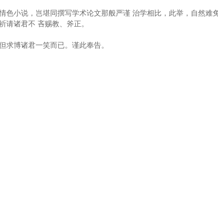
情色小说，岂堪同撰写学术论文那般严谨 治学相比，此举，自然难
祈请诸君不 吝赐教、斧正。
但求博诸君一笑而已。谨此奉告。