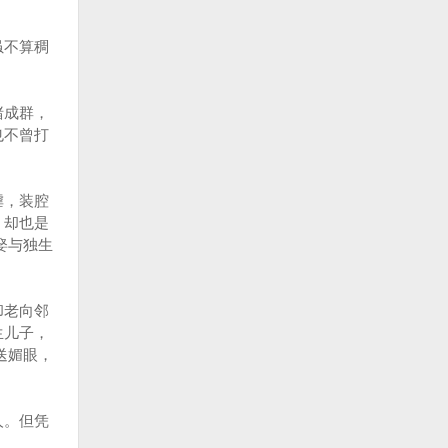
虽不算稠
赌成群，
也不曾打
谑，装腔
，却也是
娶与独生
却老向邻
生儿子，
送媚眼，
人。但凭