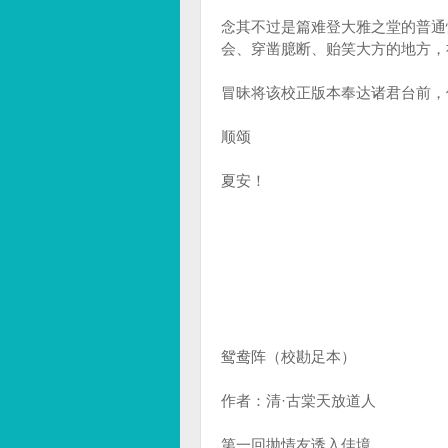
念其不过是篇难登大雅之堂的普通
会、穿凿臆断、贻笑大方的地方，
冒昧将该校正版本奉达诸君台前，
顺颂
夏安！
鸳鸯阵（校勘足本）
作者：清·古棠天放道人
第一回抛情友诱入佳境