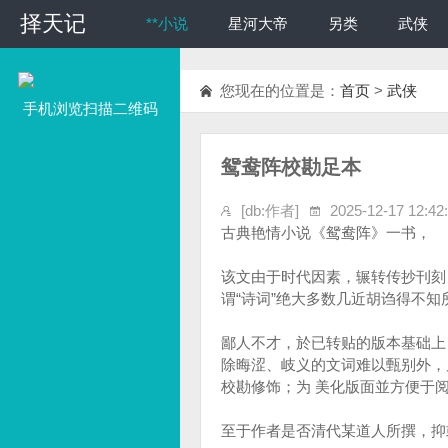
择天记
择天记
**小说
星河大帝
另类
武侠
您现在的位置是：
首页
>
武侠
手机浏览扫描二维码
鸳鸯阵校勘足本
[db:作者]
2025-12-17 12:42
古典艳情小说《鸳鸯阵》一书，
该文由于时代因素，辗转传抄刊刻
谓“诗词”绝大多数几近胡诌得不
鄙人不才，於已转贴的版本基础上
除晦涩、岐义的文词难以甄别外，
校勘修饰；为 美化版面並方便于
至于作者是否清代某道人所撰，抑