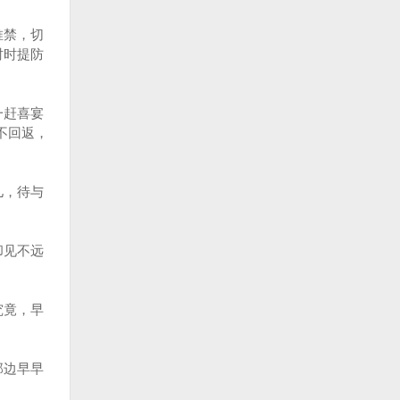
唯禁，切
时时提防
一赶喜宴
不回返，
儿，待与
却见不远
究竟，早
那边早早