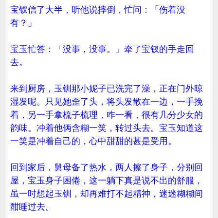
宝钗信了大半，听他说摔倒，忙问：「伤着没
有？」
宝玉忙答：「没事，没事。」牵了宝钗的手走回
去。
来到厨房，玉钏那小妮子已洗完了澡，正在门外晾
湿发呢。只见她歪了头，将头发散在一边，一手挽
着，另一手拿梳子梳理，咋一看，很有几分少女的
韵味。冲着他俩含糊一笑，转过头去。宝玉知道这
一笑是冲着自己的，心中甜甜的甚是受用。
回到家后，舅母备了热水，两人擦了身子，分别回
屋，宝玉身子困倦，这一躺下真是说不出的舒服，
虽一时想起玉钏，却再难打不起精神，迷迷糊糊间
酣睡过去。