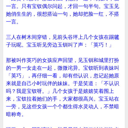
一言。只有宝钗偶尔问起，才回一句半句。宝玉见
她俏生生的，很想搭讪一句，她却把脸一红，不搭
一言。
三人在树木间穿错，见前头谷坪上几个女孩在踢毽
子玩呢。宝玉听见旁边玉钏叫了声：「英巧！」
那被叫作英巧的女孩应声回望，见玉钏和城里打扮
的一男一女走在一起，微微诧异。宝钗听到表妹叫
「英巧」，再仔细一看，却有些认识，忽记起她原
来就是自己小时玩伴的妹妹。于是笑道：「不认识
吗？我是宝钗呀。」几个女孩于是嬉嬉笑着围上
来，宝钗拉着她们的手，大家都很高兴。宝玉站在
一旁，见这些女孩一个个都生得水灵动人，不禁暗
暗称奇。