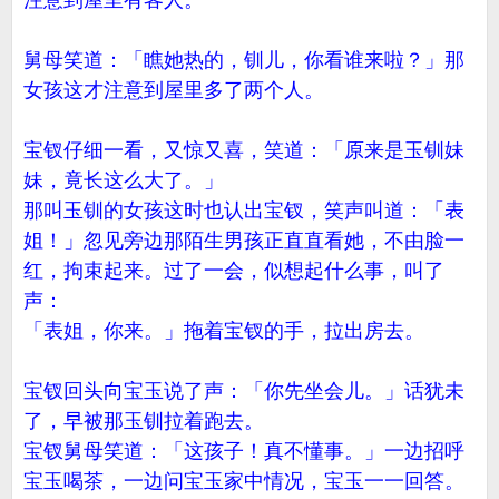
注意到屋里有客人。
舅母笑道：「瞧她热的，钏儿，你看谁来啦？」那
女孩这才注意到屋里多了两个人。
宝钗仔细一看，又惊又喜，笑道：「原来是玉钏妹
妹，竟长这么大了。」
那叫玉钏的女孩这时也认出宝钗，笑声叫道：「表
姐！」忽见旁边那陌生男孩正直直看她，不由脸一
红，拘束起来。过了一会，似想起什么事，叫了
声：
「表姐，你来。」拖着宝钗的手，拉出房去。
宝钗回头向宝玉说了声：「你先坐会儿。」话犹未
了，早被那玉钏拉着跑去。
宝钗舅母笑道：「这孩子！真不懂事。」一边招呼
宝玉喝茶，一边问宝玉家中情况，宝玉一一回答。