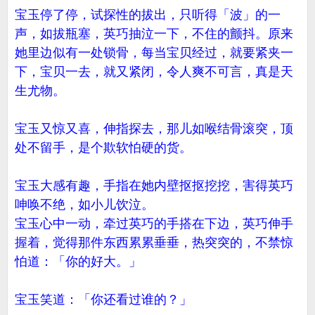
宝玉停了停，试探性的拔出，只听得「波」的一
声，如拔瓶塞，英巧抽泣一下，不住的颤抖。原来
她里边似有一处锁骨，每当宝贝经过，就要紧夹一
下，宝贝一去，就又紧闭，令人爽不可言，真是天
生尤物。
宝玉又惊又喜，伸指探去，那儿如喉结骨滚突，顶
处不留手，是个欺软怕硬的货。
宝玉大感有趣，手指在她内壁抠抠挖挖，害得英巧
呻唤不绝，如小儿饮泣。
宝玉心中一动，牵过英巧的手搭在下边，英巧伸手
握着，觉得那件东西累累垂垂，热突突的，不禁惊
怕道：「你的好大。」
宝玉笑道：「你还看过谁的？」