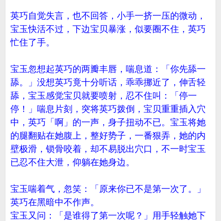
英巧自觉失言，也不回答，小手一挤一压的微动，
宝玉快活不过，下边宝贝暴涨，似要圈不住，英巧
忙住了手。
宝玉忽想起英巧的两瓣丰唇，喘息道：「你先舔一
舔。」没想英巧竟十分听话，乖乖挪近了，伸舌轻
舔，宝玉感觉宝贝就要喷射，忍不住叫：「停一
停！」喘息片刻，突将英巧拨倒，宝贝重重插入穴
中，英巧「啊」的一声，身子扭动不已。宝玉将她
的腿翻贴在她腹上，整好势子，一番狠弄，她的内
壁极滑，锁骨咬着，却不易脱出穴口，不一时宝玉
已忍不住大泄，仰躺在她身边。
宝玉喘着气，忽笑：「原来你已不是第一次了。」
英巧在黑暗中不作声。
宝玉又问：「是谁得了第一次呢？」用手轻触她下