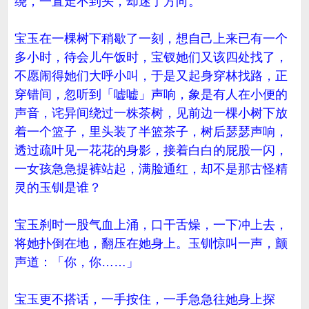
绕，一直走不到头，却迷了方向。
宝玉在一棵树下稍歇了一刻，想自己上来已有一个
多小时，待会儿午饭时，宝钗她们又该四处找了，
不愿闹得她们大呼小叫，于是又起身穿林找路，正
穿错间，忽听到「嘘嘘」声响，象是有人在小便的
声音，诧异间绕过一株茶树，见前边一棵小树下放
着一个篮子，里头装了半篮茶子，树后瑟瑟声响，
透过疏叶见一花花的身影，接着白白的屁股一闪，
一女孩急急提裤站起，满脸通红，却不是那古怪精
灵的玉钏是谁？
宝玉刹时一股气血上涌，口干舌燥，一下冲上去，
将她扑倒在地，翻压在她身上。玉钏惊叫一声，颤
声道：「你，你……」
宝玉更不搭话，一手按住，一手急急往她身上探