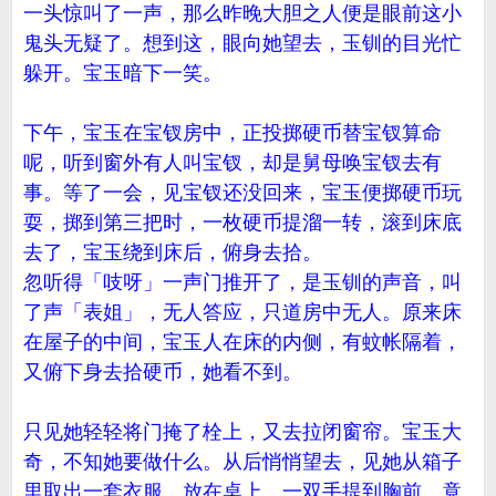
一头惊叫了一声，那么昨晚大胆之人便是眼前这小
鬼头无疑了。想到这，眼向她望去，玉钏的目光忙
躲开。宝玉暗下一笑。
下午，宝玉在宝钗房中，正投掷硬币替宝钗算命
呢，听到窗外有人叫宝钗，却是舅母唤宝钗去有
事。等了一会，见宝钗还没回来，宝玉便掷硬币玩
耍，掷到第三把时，一枚硬币提溜一转，滚到床底
去了，宝玉绕到床后，俯身去拾。
忽听得「吱呀」一声门推开了，是玉钏的声音，叫
了声「表姐」，无人答应，只道房中无人。原来床
在屋子的中间，宝玉人在床的内侧，有蚊帐隔着，
又俯下身去拾硬币，她看不到。
只见她轻轻将门掩了栓上，又去拉闭窗帘。宝玉大
奇，不知她要做什么。从后悄悄望去，见她从箱子
里取出一套衣服，放在桌上，一双手提到胸前，竟