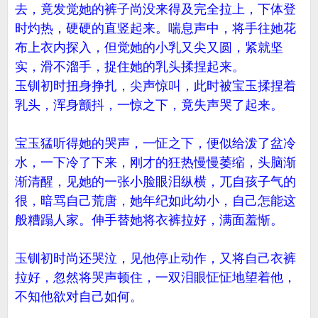
去，竟发觉她的裤子尚没来得及完全拉上，下体登
时灼热，硬硬的直竖起来。喘息声中，将手往她花
布上衣内探入，但觉她的小乳又尖又圆，紧就坚
实，滑不溜手，捉住她的乳头揉捏起来。
玉钏初时扭身挣扎，尖声惊叫，此时被宝玉揉捏着
乳头，浑身颤抖，一惊之下，竟失声哭了起来。
宝玉猛听得她的哭声，一怔之下，便似给泼了盆冷
水，一下冷了下来，刚才的狂热慢慢萎缩，头脑渐
渐清醒，见她的一张小脸眼泪纵横，兀自孩子气的
很，暗骂自己荒唐，她年纪如此幼小，自己怎能这
般糟蹋人家。伸手替她将衣裤拉好，满面羞惭。
玉钏初时尚还哭泣，见他停止动作，又将自己衣裤
拉好，忽然将哭声顿住，一双泪眼怔怔地望着他，
不知他欲对自己如何。