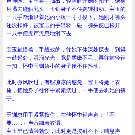
声呻吟。宝玉将手抽出，轻轻解开她的扣子，俯身
用嘴去碰触乳头，玉钏身子不住婉转扭动。宝玉的
一只手渐渐沿着她的小腹一寸寸摸下。她刚才裤头
还没扣好，被宝玉的手轻轻一碰，裤头便已松开，
一只手便无声无息地滑下去……
宝玉触摸着，手战战的，往她下体深处探去，到得
一鼓起处，滑溜光光，竟是柔嫩不毛，再往前轻轻
一扣，怀中玉钏娇小的身子便不住抖动。
此时微风吹过，有些凉凉的感觉，宝玉将她上衣一
掩，把她身子往怀中紧紧搂过，一手便去剥她的裤
子。
玉钏忽用手紧紧按住，在他怀中轻声道：「不
要……」声音细若蚊语。
宝玉早已情兴勃勃，此时更是按耐不下，喘息声