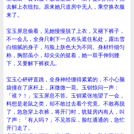
去解上衣纽扣。原来她只道房中无人，乘空换衣服
来了。
宝玉屏息偷看，见她慢慢脱了上衣，又褪下裤子，
不一会儿，全身只剩下一点布头遮住私处，露出雪
白细腻的身子，与脸上肤色大为不同。身材纤细匀
称，胸部虽小，却尖尖的挺着，她一双手伸到腰
下，又要解下裤衩儿。
宝玉心砰砰直跳，全身神经绷得紧紧的，不小心脑
袋撞在了床杆上，床微微一晃。玉钏惊问一声：
「谁？！」宝玉屏息不答。玉钏紧张地望了一会，
料想是老鼠之类，却不敢过去看个究竟。不敢再脱
了，急急穿上衣裤，将开门时，犹疑房内有人，叫
了声：「有人吗？」不见答应，脸红通通的，急忙
开门走了。