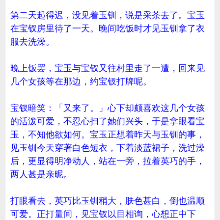
第二天起得迟，没见着玉钏，说是采茶去了。宝玉
在宝钗房里待了一天。晚间吃饭时才见玉钏拿了衣
服去洗澡。
晚上饭罢，宝玉与宝钗又往村里走了一遭，回来见
几个女孩等在那边，约宝钗打牌呢。
宝钗暗笑：「又来了。」心下却颇喜欢这几个女孩
的活泼可爱，不忍心扫了她们兴头，于是拿眼看宝
玉，不知他欲如何。宝玉正想着昨天与玉钏的事，
见玉钏今天穿著白色短衣，下着淡蓝裙子，洗过澡
后，更显得明净动人，站在一旁，拉着英巧的手，
两人甚是亲昵。
打眼看去，英巧比玉钏稍大，肤色甚白，倒也温顺
可爱。正打量间，见宝钗以目相询，心想正中下