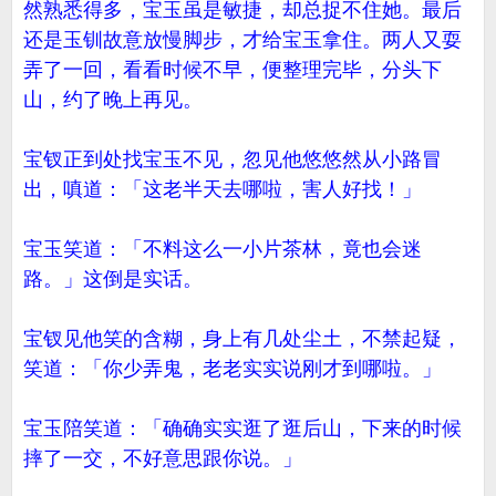
然熟悉得多，宝玉虽是敏捷，却总捉不住她。最后
还是玉钏故意放慢脚步，才给宝玉拿住。两人又耍
弄了一回，看看时候不早，便整理完毕，分头下
山，约了晚上再见。
宝钗正到处找宝玉不见，忽见他悠悠然从小路冒
出，嗔道：「这老半天去哪啦，害人好找！」
宝玉笑道：「不料这么一小片茶林，竟也会迷
路。」这倒是实话。
宝钗见他笑的含糊，身上有几处尘土，不禁起疑，
笑道：「你少弄鬼，老老实实说刚才到哪啦。」
宝玉陪笑道：「确确实实逛了逛后山，下来的时候
摔了一交，不好意思跟你说。」