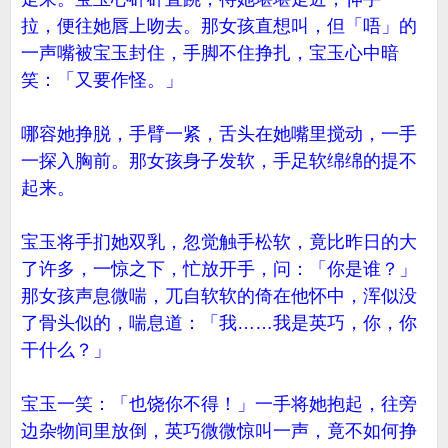
拉，便往她唇上吻去。那女孩直想叫，但「唔」的
一声嘴被宝玉封住，手脚不住挣扎，宝玉心中暗
笑：「又要作怪。」
哪容她挣脱，手臂一紧，舌头在她嘴里搅动，一手
一探入胸前。那女孩身子发软，手足软绵绵的提不
起来。
宝玉将手扪她双乳，忽觉触手松软，竟比昨日的大
了许多，一惊之下，忙放开手，问：「你是谁？」
那女孩声息微喘，兀自软软的倚在他怀中，浑似没
了骨头似的，喘息道：「我……我是英巧，你，你
干什么？」
宝玉一笑：「也饶你不得！」一手将她抱起，往旁
边杂物间里放倒，英巧微微惊叫一声，竟不如何挣