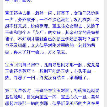
手已缩了回去。
宝玉还待去捉，忽然一闪，灯亮了，女孩们又惊叫
一声，齐齐散开，一个个脸色潮红，发乱衣斜，均
感不好意思，纷纷整理。宝玉往众女望去，见除了
玉钏和那个叫「英巧」的女孩，其余都穿的是短袖
裙子。不知刚才碰触自己的是玉钏还是英巧？当下
也不及细想，众人似乎对刚才黑暗的一刻颇为留
恋，再呆了好一会儿，方才散去。
宝玉回到自己房中，兀自寻思刚才那一触，究竟是
玉钏还是英巧？一想到可能是玉钏，心头不由一
热。寻思了一回，终究没有结果，渐渐睡了。
第二天早饭时，玉钏坐在宝玉对面，将碗捧起就要
遮住脸时，目光向宝玉一闪。宝玉心头一跳，蓦然
想起昨晚那一触的刹那，似乎听见英巧的声音在另