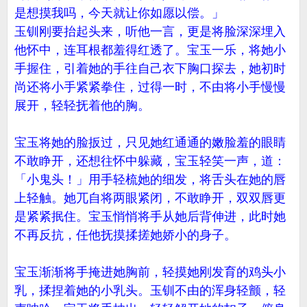
是想摸我吗，今天就让你如愿以偿。」
玉钏刚要抬起头来，听他一言，更是将脸深深埋入
他怀中，连耳根都羞得红透了。宝玉一乐，将她小
手握住，引着她的手往自己衣下胸口探去，她初时
尚还将小手紧紧拳住，过得一时，不由将小手慢慢
展开，轻轻抚着他的胸。
宝玉将她的脸扳过，只见她红通通的嫩脸羞的眼睛
不敢睁开，还想往怀中躲藏，宝玉轻笑一声，道：
「小鬼头！」用手轻梳她的细发，将舌头在她的唇
上轻触。她兀自将两眼紧闭，不敢睁开，双双唇更
是紧紧抿住。宝玉悄悄将手从她后背伸进，此时她
不再反抗，任他抚摸揉搓她娇小的身子。
宝玉渐渐将手掩进她胸前，轻摸她刚发育的鸡头小
乳，揉捏着她的小乳头。玉钏不由的浑身轻颤，轻