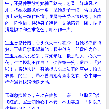
中，还是伸手欲将她裤子剥去，忽又一阵凉风吹
来，将她衣服掀起一角，见她身子一缩，雪白的皮
肤上鼓起一粒粒疙瘩，显是身子受不得风寒，不由
的一阵怜惜，将她身子翻起，见她缩着一团，眼里
满是惧怕和企求之色，却不作一声。
宝玉更是怜惜，心头欲火一时稍冷，替她将衣裤掩
好。玉钏只拿眼望着他，眼中似有一丝歉疚之色。
宝玉见她头发松乱，两颊晕红，极是动人，心头一
荡，生怕控制不住自己，便微微一笑，道声：「好
啦！」将她扶起，替她捉去头上沾着的草尖，拍去
衣裤上的尘土。虽不曾与她有鱼水之欢，心中却一
样洋溢着快活满足之感。
玉钏忽挨近身，主动在他脸上一亲，一张脸又飞红
飞红的。宝玉知她心中不安，不由笑道：「你以为
这样就可以了么？」