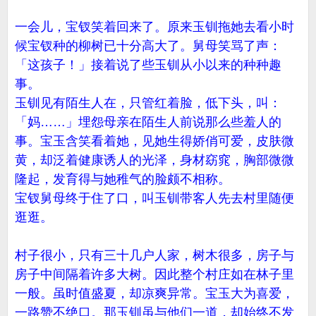
一会儿，宝钗笑着回来了。原来玉钏拖她去看小时
候宝钗种的柳树已十分高大了。舅母笑骂了声：
「这孩子！」接着说了些玉钏从小以来的种种趣
事。
玉钏见有陌生人在，只管红着脸，低下头，叫：
「妈……」埋怨母亲在陌生人前说那么些羞人的
事。宝玉含笑看着她，见她生得娇俏可爱，皮肤微
黄，却泛着健康诱人的光泽，身材窈窕，胸部微微
隆起，发育得与她稚气的脸颇不相称。
宝钗舅母终于住了口，叫玉钏带客人先去村里随便
逛逛。
村子很小，只有三十几户人家，树木很多，房子与
房子中间隔着许多大树。因此整个村庄如在林子里
一般。虽时值盛夏，却凉爽异常。宝玉大为喜爱，
一路赞不绝口。那玉钏虽与他们一道，却始终不发