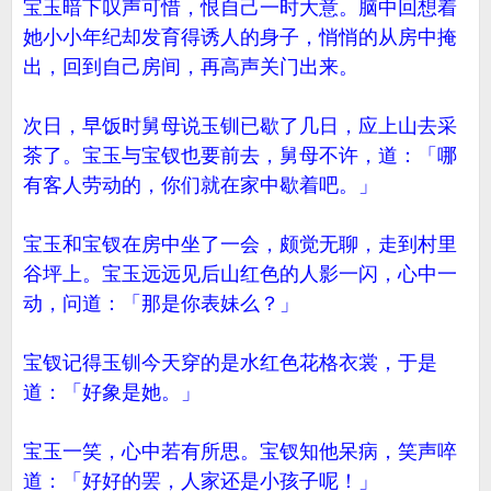
宝玉暗下叹声可惜，恨自己一时大意。脑中回想着
她小小年纪却发育得诱人的身子，悄悄的从房中掩
出，回到自己房间，再高声关门出来。
次日，早饭时舅母说玉钏已歇了几日，应上山去采
茶了。宝玉与宝钗也要前去，舅母不许，道：「哪
有客人劳动的，你们就在家中歇着吧。」
宝玉和宝钗在房中坐了一会，颇觉无聊，走到村里
谷坪上。宝玉远远见后山红色的人影一闪，心中一
动，问道：「那是你表妹么？」
宝钗记得玉钏今天穿的是水红色花格衣裳，于是
道：「好象是她。」
宝玉一笑，心中若有所思。宝钗知他呆病，笑声啐
道：「好好的罢，人家还是小孩子呢！」