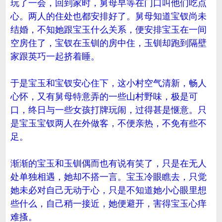
玩了一会，回到家时，舅母早等在门口叫他们吃点
心。两人的住处也都安排好了。舅母知道宝钗尚未
结婚，不知她跟宝玉什么关系，便安排宝玉在一间
空房住了，宝钗在玉钏的房中住，玉钏却跑到隔壁
家跟英巧一起挤着睡。
于是宝玉和宝钗安心住下，这小村空气清新，畅人
心怀，又有舅母特意弄的一些山村野味，极是可
口，终日与一些女孩打牌玩闹，过得甚是惬意。只
是宝玉宝钗两人在外做客，不便亲热，不免有些不
足。
渐渐的宝玉和玉钏偶而也有说有笑了，只是在无人
处单独相遇，她却不搭一言。宝玉冷眼瞧去，只觉
她未必对自己无动于心，只是不知道她小心眼里想
些什么，自己稍一接近，她便避开，害得宝玉心痒
难搔。