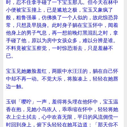
时，忍不住拿手碰了一下宝玉那儿。但今天在林中
小便被宝玉撞上，已是尴尬之极，宝玉又象疯了
般，粗鲁强暴，仿佛换了一个人似的，故此惊恐异
常，只想及早脱身。此时身子躺在宝玉怀中，闻着
他身上的男子气息，再一想前晚灯黑混乱之时，拿
手碰了他，原以为房中女孩众多，难以分辨是谁。
不料竟被宝玉察觉，一时惊恐渐去，只是羞赫不
已。
宝玉见她嫩脸羞红，两眼中水汪汪的，躺在自己怀
中却不再一动。不觉大乐，将脸凑上，轻轻在她唇
边一触。
玉钏「嘤咛」一声，羞得将头埋在他怀中，宝玉温
香在抱，见她小鸟依人，乖乖缩在怀中，轻轻将她
衣上尘土拭去，心中欢喜无限，平日的风流倜傥一
时回到身上，俯下头轻轻在她耳边道：「那天你不