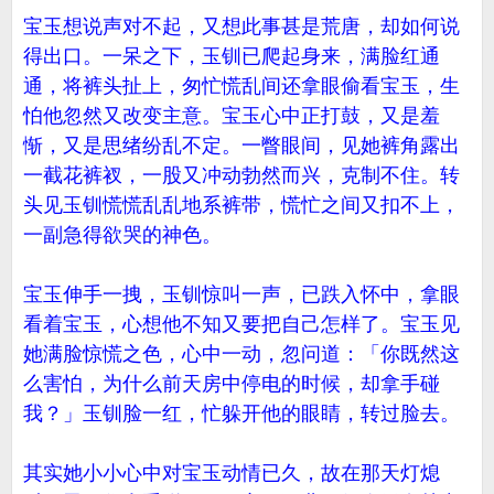
宝玉想说声对不起，又想此事甚是荒唐，却如何说
得出口。一呆之下，玉钏已爬起身来，满脸红通
通，将裤头扯上，匆忙慌乱间还拿眼偷看宝玉，生
怕他忽然又改变主意。宝玉心中正打鼓，又是羞
惭，又是思绪纷乱不定。一瞥眼间，见她裤角露出
一截花裤衩，一股又冲动勃然而兴，克制不住。转
头见玉钏慌慌乱乱地系裤带，慌忙之间又扣不上，
一副急得欲哭的神色。
宝玉伸手一拽，玉钏惊叫一声，已跌入怀中，拿眼
看着宝玉，心想他不知又要把自己怎样了。宝玉见
她满脸惊慌之色，心中一动，忽问道：「你既然这
么害怕，为什么前天房中停电的时候，却拿手碰
我？」玉钏脸一红，忙躲开他的眼睛，转过脸去。
其实她小小心中对宝玉动情已久，故在那天灯熄