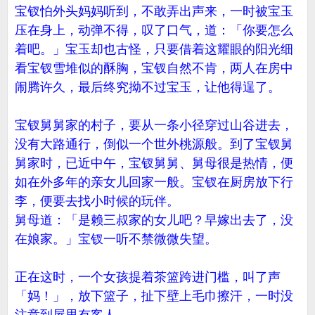
宝钗怕外头妈妈听到，不敢弄出声来，一时被宝玉
压在身上，动弹不得，叹了口气，道：「你要怎么
着吧。」宝玉却也古怪，只要借着这耀眼的阳光细
看宝钗雪堆似的酥胸，宝钗自然不肯，两人在房中
闹腾许久，最后终究拗不过宝玉，让他得逞了。
宝钗舅舅家的村子，要从一条小径穿过山谷进去，
没有大路通行，倒似一个世外桃源般。到了宝钗舅
舅家时，已近中午，宝钗舅舅、舅母很是热情，便
如在外多年的亲女儿回家一般。宝钗在厨房放下行
李，便要去找小时候的玩伴。
舅母道：「是赖三叔家的女儿吧？早嫁出去了，没
在娘家。」宝钗一听不禁微微失望。
正在这时，一个女孩提着茶篮跨进门槛，叫了声
「妈！」，放下篮子，扯下壁上毛巾擦汗，一时没