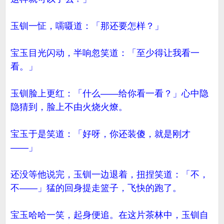
玉钏一怔，嚅嗫道：「那还要怎样？」
宝玉目光闪动，半响忽笑道：「至少得让我看一
看。」
玉钏脸上更红：「什么——给你看一看？」心中隐
隐猜到，脸上不由火烧火燎。
宝玉于是笑道：「好呀，你还装傻，就是刚才
——」
还没等他说完，玉钏一边退着，扭捏笑道：「不，
不——」猛的回身提走篮子，飞快的跑了。
宝玉哈哈一笑，起身便追。在这片茶林中，玉钏自