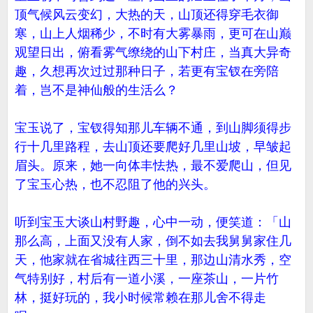
顶气候风云变幻，大热的天，山顶还得穿毛衣御
寒，山上人烟稀少，不时有大雾暴雨，更可在山巅
观望日出，俯看雾气缭绕的山下村庄，当真大异奇
趣，久想再次过过那种日子，若更有宝钗在旁陪
着，岂不是神仙般的生活么？
宝玉说了，宝钗得知那儿车辆不通，到山脚须得步
行十几里路程，去山顶还要爬好几里山坡，早皱起
眉头。原来，她一向体丰怯热，最不爱爬山，但见
了宝玉心热，也不忍阻了他的兴头。
听到宝玉大谈山村野趣，心中一动，便笑道：「山
那么高，上面又没有人家，倒不如去我舅舅家住几
天，他家就在省城往西三十里，那边山清水秀，空
气特别好，村后有一道小溪，一座茶山，一片竹
林，挺好玩的，我小时候常赖在那儿舍不得走