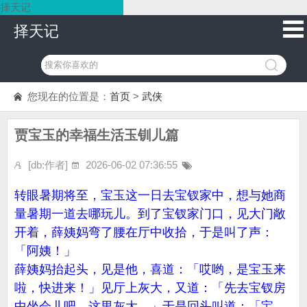
择天记
择天记
您现在的位置是：
首页
>
武侠
贾宝玉的幸福生活玉钏儿篇
[db:作者]
2026-06-02 07:36:55
转眼暑期将至，宝玉这一日去宝钗家中，想与她商
量暑期一道去哪玩儿。到了宝钗家门口，见大门敞
开着，薛姨妈弯了腰在厅中收拾，于是叫了声：
「阿姨！」
薛姨妈抬起头，见是他，喜道：「哎哟，是宝玉来
啦，快进来！」见厅上灰大，又道：「先去宝钗房
中坐会儿吧，这里灰大。」于是回头叫道：「宝