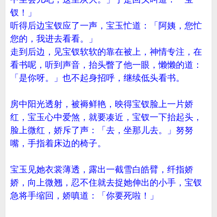
钗！」
听得后边宝钗应了一声，宝玉忙道：「阿姨，您忙
您的，我进去看看。」
走到后边，见宝钗软软的靠在被上，神情专注，在
看书呢，听到声音，抬头瞥了他一眼，懒懒的道：
「是你呀。」也不起身招呼，继续低头看书。
房中阳光透射，被褥鲜艳，映得宝钗脸上一片娇
红，宝玉心中爱煞，就要凑近，宝钗一下抬起头，
脸上微红，娇斥了声：「去，坐那儿去。」努努
嘴，手指着床边的椅子。
宝玉见她衣裳薄透，露出一截雪白皓臂，纤指娇
娇，向上微翘，忍不住就去捉她伸出的小手，宝钗
急将手缩回，娇嗔道：「你要死啦！」