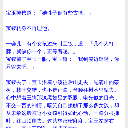
宝玉掩饰道：「她性子倒有些古怪。」
宝钗转身不再理他。
一会儿，有个女孩过来叫宝钗，道：「几个人打
牌，就缺你一个，正等着呢。」
宝钗望了宝玉一眼，宝玉道：「我到溪边逛逛，你
只管去吧。」
宝钗去了，宝玉沿着小溪往后山走去，见满山的茶
树，枝叶交错，也不走正路，弯腰往树丛里钻去。
心中想着玉钏那漆黑如星的双眼，电光似的目光，
不交一言的神情，暗笑自己接触了那么多女孩，却
从未象这般被这小女孩引得如此心动。一路分枝拂
叶，往山顶爬去。这茶林密密麻麻，宝玉左穿右