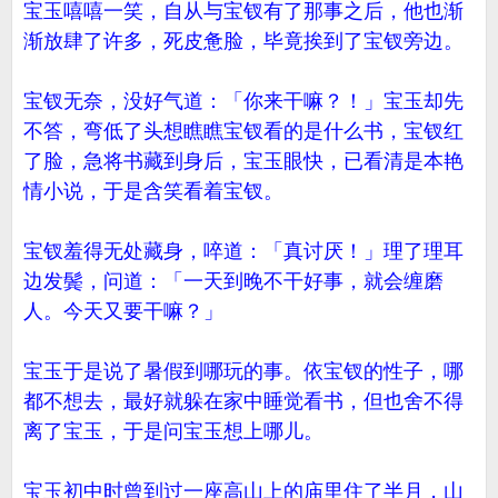
宝玉嘻嘻一笑，自从与宝钗有了那事之后，他也渐
渐放肆了许多，死皮惫脸，毕竟挨到了宝钗旁边。
宝钗无奈，没好气道：「你来干嘛？！」宝玉却先
不答，弯低了头想瞧瞧宝钗看的是什么书，宝钗红
了脸，急将书藏到身后，宝玉眼快，已看清是本艳
情小说，于是含笑看着宝钗。
宝钗羞得无处藏身，啐道：「真讨厌！」理了理耳
边发鬓，问道：「一天到晚不干好事，就会缠磨
人。今天又要干嘛？」
宝玉于是说了暑假到哪玩的事。依宝钗的性子，哪
都不想去，最好就躲在家中睡觉看书，但也舍不得
离了宝玉，于是问宝玉想上哪儿。
宝玉初中时曾到过一座高山上的庙里住了半月，山