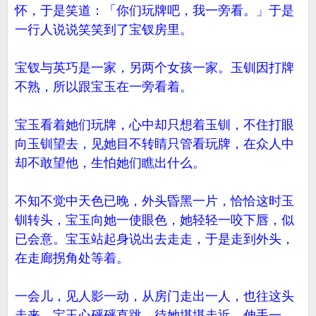
怀，于是笑道：「你们玩牌吧，我一旁看。」于是
一行人说说笑笑到了宝钗房里。
宝钗与英巧是一家，另两个女孩一家。玉钏因打牌
不熟，所以跟宝玉在一旁看着。
宝玉看着她们玩牌，心中却只想着玉钏，不住打眼
向玉钏望去，见她目不转睛只管看玩牌，在众人中
却不敢望他，生怕她们瞧出什么。
不知不觉中天色已晚，外头昏黑一片，恰恰这时玉
钏转头，宝玉向她一使眼色，她轻轻一咬下唇，似
已会意。宝玉站起身说出去走走，于是走到外头，
在走廊拐角处等着。
一会儿，见人影一动，从房门走出一人，也往这头
走来。宝玉心砰砰直跳，待她堪堪走近，伸手一