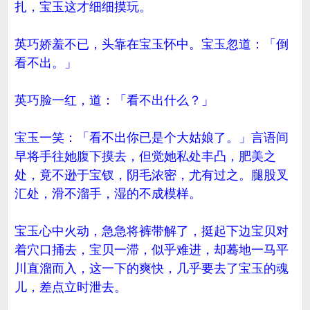
扎，宝玉这才细细摸玩。
英巧娇羞不已，头靠在宝玉怀中。宝玉忽道：「倒
看不出。」
英巧脸一红，道：「看不出什么？」
宝玉一笑：「看不出你已是个大姑娘了。」言语间
早将手往她腹下摸去，但觉她私处丰凸，肥美之
处，竟不逊于宝钗，阴毛浓密，尤有过之。腿股叉
汇处，滑不溜手，湿的不成模样。
宝玉心中火动，急急将裤带解了，挺起下边宝贝对
着穴口捅去，宝贝一滞，似乎难进，却蓦地一马平
川直溜而入，这一下的爽快，几乎要去了宝玉的魂
儿，差点立时泄去。