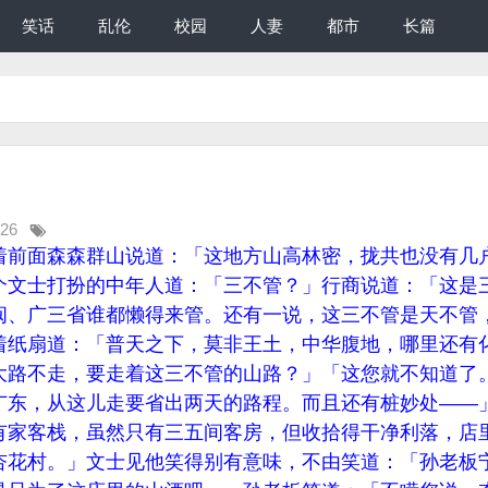
笑话
乱伦
校园
人妻
都市
长篇
:26
着前面森森群山说道：「这地方山高林密，拢共也没有几
个文士打扮的中年人道：「三不管？」行商说道：「这是
闽、广三省谁都懒得来管。还有一说，这三不管是天不管
着纸扇道：「普天之下，莫非王土，中华腹地，哪里还有
大路不走，要走着这三不管的山路？」「这您就不知道了
广东，从这儿走要省出两天的路程。而且还有桩妙处——
有家客栈，虽然只有三五间客房，但收拾得干净利落，店
杏花村。」文士见他笑得别有意味，不由笑道：「孙老板