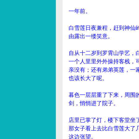
一年前。
白雪莲日夜兼程，赶到神仙
由露出一缕笑意。
自从十二岁到罗霄山学艺，
一个人里里外外操持客栈，
亲没有；还有弟弟英莲，一
也该长大了呢。
暮色一层层重了下来，周围
剑，悄悄进了院子。
店里已掌了灯，楼下客堂坐
那女子看上去比白雪莲大了
这边张望。