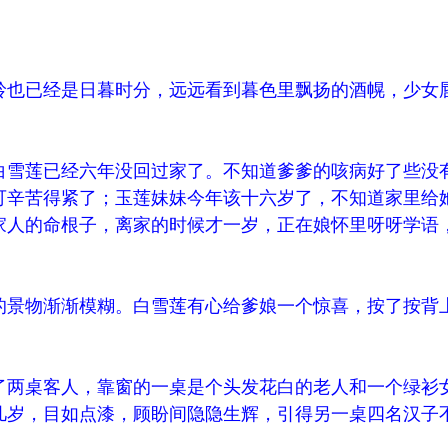
岭也已经是日暮时分，远远看到暮色里飘扬的酒幌，少女
白雪莲已经六年没回过家了。不知道爹爹的咳病好了些没
可辛苦得紧了；玉莲妹妹今年该十六岁了，不知道家里给
家人的命根子，离家的时候才一岁，正在娘怀里呀呀学语
的景物渐渐模糊。白雪莲有心给爹娘一个惊喜，按了按背
了两桌客人，靠窗的一桌是个头发花白的老人和一个绿衫
几岁，目如点漆，顾盼间隐隐生辉，引得另一桌四名汉子