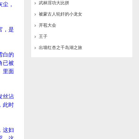
武林淫功大比拼
灰尘，
被蒙古人轮奸的小龙女
开苞大会
官，是
王子
出墙红杏之千岛湖之旅
雪白的
角已被
。里面
发丝沾
，此时
，这妇
淫，这