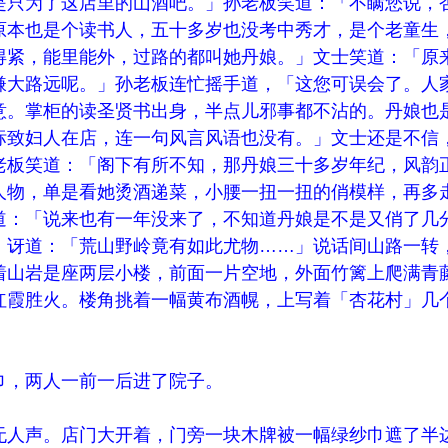
是只为了这店里的山酒吧。」孙老板笑道：「不瞒您说，
原本也是个读书人，五十多岁也没考中秀才，是个老童生
得紧，能里能外，过路的都叫她丹娘。」文士笑道：「原
嫌大路远呢。」孙老板连忙摇手道，「这您可误会了。人
意。掌柜的读圣贤书出身，半点儿邪事都不沾的。丹娘也
标致妇人在店，连一句风言风语也没有。」文士还是不信
老板笑道：「阁下有所不知，那丹娘三十多岁年纪，风韵
人物，单是看她烫酒递菜，小腰一扭一扭的俏模样，再多
道：「说来也有一年没来了，不知道丹娘是不是又俏了几
，讶道：「荒山野岭竟有如此尤物……」说话间山路一转
着山岩是座两层小楼，前面一片空地，外面竹篱上爬满青
红霞胜火。楼角挑着一幅黄布酒幌，上写着「杏花村」几
巾，两人一前一后进了院子。
无人声。店门大开着，门旁一块木牌被一幅绿纱巾遮了半