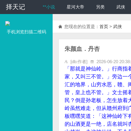
择天记
择天记
**小说
星河大帝
另类
武侠
您现在的位置是：
首页
>
武侠
手机浏览扫描二维码
朱颜血．丹杏
[db:作者]
2026-06-20 20:38
「那就是神仙岭。」行商指
家，又叫三不管。」旁边一
汇的地界，山穷水恶，赣、
管，皇上也不管。」文士摇
民？倒是孙老板，怎生放着
岭虽然难走，但从赣州府到
板嘿嘿笑道：「这神仙岭下
的山酒更是一绝，店名就叫