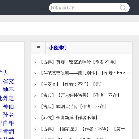
小说排行
【古典】黄蓉－密室的呻吟【作者:不详】
户人
【斗破苍穹改编——薰儿别传】【作者：bruce1986】【完
三省交
【斗罗ｈ】【作者：不详】【完】
，地不
【古典】【万人奸孙尚香】【作者：不详】
化外之
。神仙
【古典】武则天淫传【作者：不详】
」孙老
【武侠】金庸新淫【作者不详】
里自酿
【古典】 【淫乳皇】 【作者：不详】 【第一章节】
宁肯翻