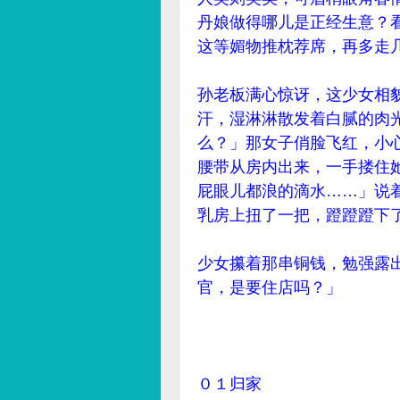
丹娘做得哪儿是正经生意？
这等媚物推枕荐席，再多走
孙老板满心惊讶，这少女相
汗，湿淋淋散发着白腻的肉
么？」那女子俏脸飞红，小
腰带从房内出来，一手搂住
屁眼儿都浪的滴水……」说
乳房上扭了一把，蹬蹬蹬下
少女攥着那串铜钱，勉强露
官，是要住店吗？」
０１归家