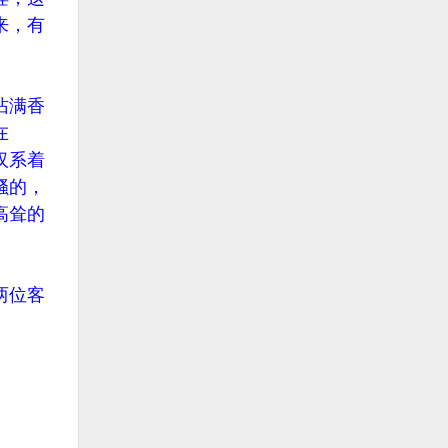
来，有
沾满香
在
汉系着
骚的，
高耸的
两位客