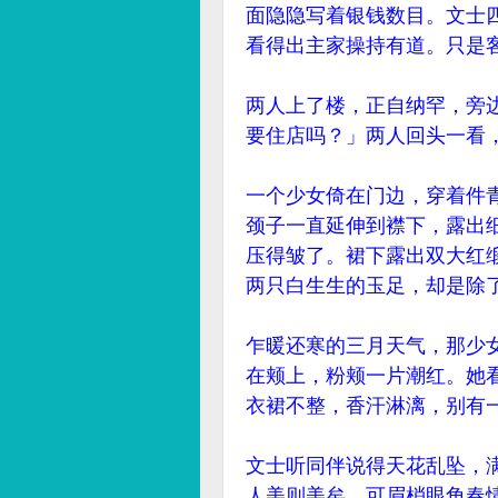
面隐隐写着银钱数目。文士
看得出主家操持有道。只是
两人上了楼，正自纳罕，旁
要住店吗？」两人回头一看
一个少女倚在门边，穿着件
颈子一直延伸到襟下，露出
压得皱了。裙下露出双大红
两只白生生的玉足，却是除
乍暖还寒的三月天气，那少
在颊上，粉颊一片潮红。她
衣裙不整，香汗淋漓，别有
文士听同伴说得天花乱坠，
人美则美矣，可眉梢眼角春