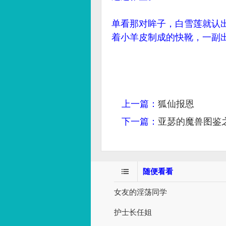
单看那对眸子，白雪莲就认
着小羊皮制成的快靴，一副
上一篇：
狐仙报恩
下一篇：
亚瑟的魔兽图鉴
随便看看
女友的淫荡同学
护士长任姐