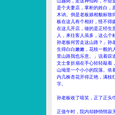
山越岗，走这神仙岭，不会
是个夫妻店，掌柜的姓白，
木讷。倒是老板娘相貌标致
板在这儿有个相好，怪不得
在这儿开店，做的是正经生
人，来往客人虽多，这么个
孙老板何苦走这山路？」孙
生得白白嫩嫩，花枝一般的
里山路我也乐意。」说着叹
文士拿折扇在手心轻轻敲着
山坳里一个小小的院落。依
内几株杏花开得正艳，满枝
字。
孙老板收了嘻笑，正了正头
正值午时，院内却静悄悄寂