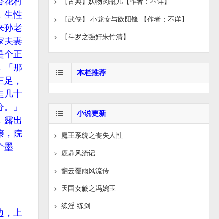
杏花村
【古典】妖物肉瓶儿【作者：不详】
，生性
【武侠】 小龙女与欧阳锋 【作者：不详】
来孙老
【斗罗之强奸朱竹清】
家夫妻
是个正
，「那
本栏推荐
正足，
走几十
分。」
小说更新
，露出
藤，院
魔王系统之丧失人性
个墨
鹿鼎风流记
翻云覆雨风流传
天国女觞之冯婉玉
练淫 练剑
边，上