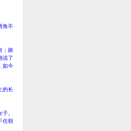
唇角不
有；娘
她说了
，如今
上的长
女子。
不住朝