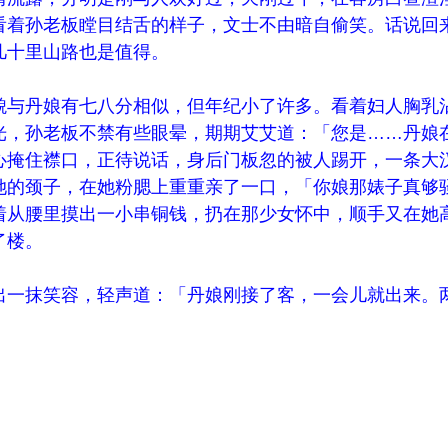
看着孙老板瞠目结舌的样子，文士不由暗自偷笑。话说回
几十里山路也是值得。
貌与丹娘有七八分相似，但年纪小了许多。看着妇人胸乳
光，孙老板不禁有些眼晕，期期艾艾道：「您是……丹娘
心掩住襟口，正待说话，身后门板忽的被人踢开，一条大
她的颈子，在她粉腮上重重亲了一口，「你娘那婊子真够
着从腰里摸出一小串铜钱，扔在那少女怀中，顺手又在她
了楼。
出一抹笑容，轻声道：「丹娘刚接了客，一会儿就出来。