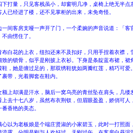
四下打量，只见客栈虽小，却窗明几净，桌椅上绝无半点
客人已经进了楼，还不见掌柜的出来，未免奇怪。
边一间客房支哑一声开了门，一个柔婉的声音说道：「客
，不由愣住了。
青布白花的上衣，纽扣还来不及扣好，只用手捏着衣襟，
细致的锁骨，似乎是刚披上衣衫。下身是条靛蓝布裙，裙
缎鞋，她是缠过足的，那双绣鞋犹如两瓣红莲，精巧可爱
了裹带，光着脚套在鞋内。
女额上却满是汗水，脑后一窝乌亮的青丝坠在肩头，几缕
看上去十七八岁，虽然布衣荆钗，但眉眼盈盈，娇俏可人
一番香艳的美态。
满心以为老板娘是个端庄贤淑的小家碧玉，此时一打照面
情流露，分明是刚与人欢好过，天刚过午，在客房白昼渲