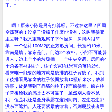
了。”
啊！原来小陈是另有打算呀。不过在这里？四周
空荡荡的！没桌子没椅子什麽也没有，这叫我躲哪
里去呀？我又重新观察了下体操房！房间内很简
单，一个估计100M2的正方形房间。长宽约10米。
靠南是墙，靠东是门。门边2个衣柜。小的不可能躲
进人，边上个小的垃圾桶，一个中央空调。房间的4
个角各有4根柱子，柱子长宽约1米离角落约2米。
看来唯一能躲的地方就是後排的柱子背後了。我到
了後排看见靠窗的柱子後面放着10瓶矿泉水，放着
碍事，於是我到了靠墙的柱子後面躲躲看。躲在柱
子背後给我的感觉太不可靠了！虽然别人看不见
我，但是我还是全身暴露在这房间内。左边右边都
没东西遮挡。人还要紧紧的缩着，否则屁股或者手