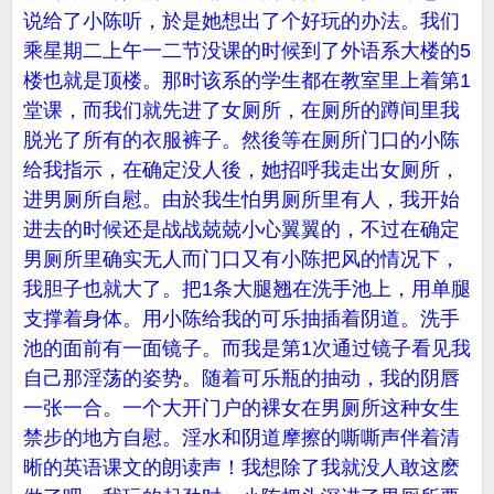
说给了小陈听，於是她想出了个好玩的办法。我们
乘星期二上午一二节没课的时候到了外语系大楼的5
楼也就是顶楼。那时该系的学生都在教室里上着第1
堂课，而我们就先进了女厕所，在厕所的蹲间里我
脱光了所有的衣服裤子。然後等在厕所门口的小陈
给我指示，在确定没人後，她招呼我走出女厕所，
进男厕所自慰。由於我生怕男厕所里有人，我开始
进去的时候还是战战兢兢小心翼翼的，不过在确定
男厕所里确实无人而门口又有小陈把风的情况下，
我胆子也就大了。把1条大腿翘在洗手池上，用单腿
支撑着身体。用小陈给我的可乐抽插着阴道。洗手
池的面前有一面镜子。而我是第1次通过镜子看见我
自己那淫荡的姿势。随着可乐瓶的抽动，我的阴唇
一张一合。一个大开门户的裸女在男厕所这种女生
禁步的地方自慰。淫水和阴道摩擦的嘶嘶声伴着清
晰的英语课文的朗读声！我想除了我就没人敢这麽