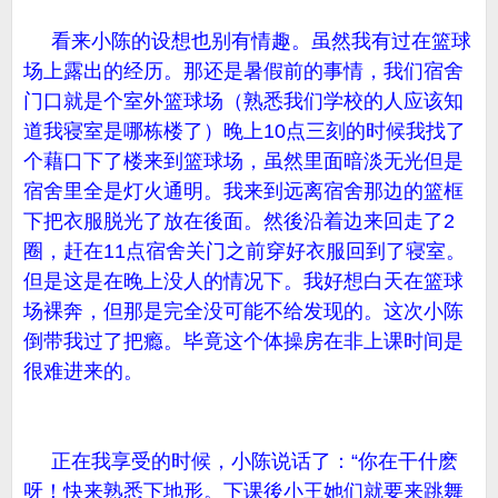
看来小陈的设想也别有情趣。虽然我有过在篮球
场上露出的经历。那还是暑假前的事情，我们宿舍
门口就是个室外篮球场（熟悉我们学校的人应该知
道我寝室是哪栋楼了）晚上10点三刻的时候我找了
个藉口下了楼来到篮球场，虽然里面暗淡无光但是
宿舍里全是灯火通明。我来到远离宿舍那边的篮框
下把衣服脱光了放在後面。然後沿着边来回走了2
圈，赶在11点宿舍关门之前穿好衣服回到了寝室。
但是这是在晚上没人的情况下。我好想白天在篮球
场裸奔，但那是完全没可能不给发现的。这次小陈
倒带我过了把瘾。毕竟这个体操房在非上课时间是
很难进来的。
正在我享受的时候，小陈说话了：“你在干什麽
呀！快来熟悉下地形。下课後小王她们就要来跳舞