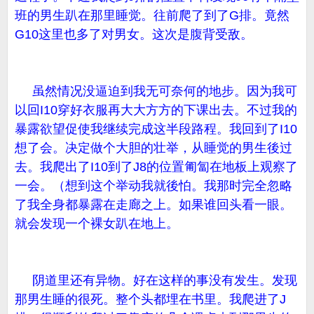
班的男生趴在那里睡觉。往前爬了到了G排。竟然
G10这里也多了对男女。这次是腹背受敌。
虽然情况没逼迫到我无可奈何的地步。因为我可
以回I10穿好衣服再大大方方的下课出去。不过我的
暴露欲望促使我继续完成这半段路程。我回到了I10
想了会。决定做个大胆的壮举，从睡觉的男生後过
去。我爬出了I10到了J8的位置匍匐在地板上观察了
一会。（想到这个举动我就後怕。我那时完全忽略
了我全身都暴露在走廊之上。如果谁回头看一眼。
就会发现一个裸女趴在地上。
阴道里还有异物。好在这样的事没有发生。发现
那男生睡的很死。整个头都埋在书里。我爬进了J