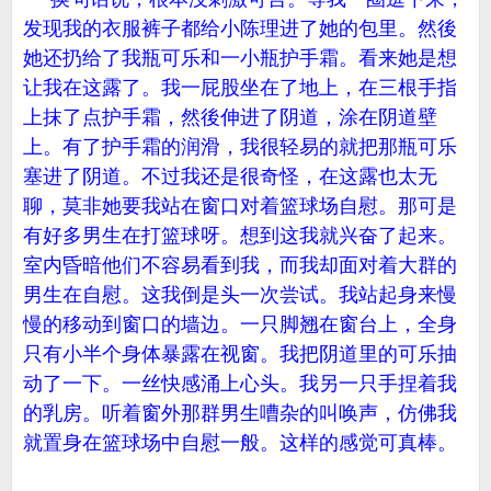
发现我的衣服裤子都给小陈理进了她的包里。然後
她还扔给了我瓶可乐和一小瓶护手霜。看来她是想
让我在这露了。我一屁股坐在了地上，在三根手指
上抹了点护手霜，然後伸进了阴道，涂在阴道壁
上。有了护手霜的润滑，我很轻易的就把那瓶可乐
塞进了阴道。不过我还是很奇怪，在这露也太无
聊，莫非她要我站在窗口对着篮球场自慰。那可是
有好多男生在打篮球呀。想到这我就兴奋了起来。
室内昏暗他们不容易看到我，而我却面对着大群的
男生在自慰。这我倒是头一次尝试。我站起身来慢
慢的移动到窗口的墙边。一只脚翘在窗台上，全身
只有小半个身体暴露在视窗。我把阴道里的可乐抽
动了一下。一丝快感涌上心头。我另一只手捏着我
的乳房。听着窗外那群男生嘈杂的叫唤声，仿佛我
就置身在篮球场中自慰一般。这样的感觉可真棒。