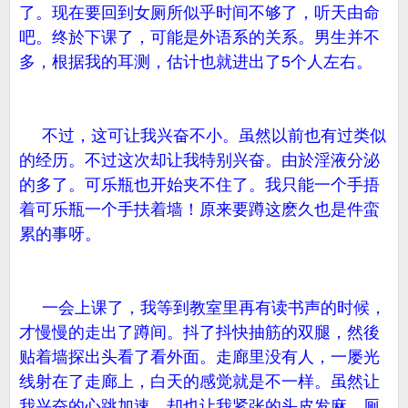
了。现在要回到女厕所似乎时间不够了，听天由命
吧。终於下课了，可能是外语系的关系。男生并不
多，根据我的耳测，估计也就进出了5个人左右。
不过，这可让我兴奋不小。虽然以前也有过类似
的经历。不过这次却让我特别兴奋。由於淫液分泌
的多了。可乐瓶也开始夹不住了。我只能一个手捂
着可乐瓶一个手扶着墙！原来要蹲这麽久也是件蛮
累的事呀。
一会上课了，我等到教室里再有读书声的时候，
才慢慢的走出了蹲间。抖了抖快抽筋的双腿，然後
贴着墙探出头看了看外面。走廊里没有人，一屡光
线射在了走廊上，白天的感觉就是不一样。虽然让
我兴奋的心跳加速。却也让我紧张的头皮发麻。厕