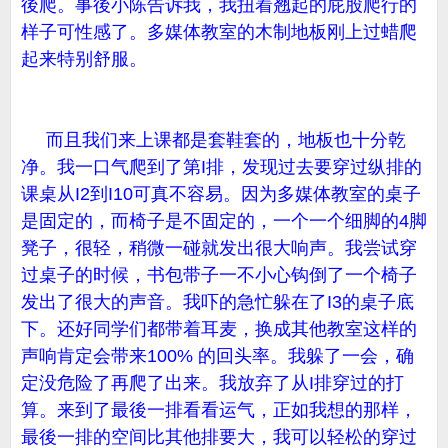
後爬。事後小陈告诉我，我扭着翘起的屁股爬行的
样子可性感了。多媒体教室的木制地板刚上过蜡爬
起来特别舒服。
而且我们来上课都是套鞋套的，地板也十分乾
净。我一口气爬到了第I排，发现过去要穿过纵排的
课桌从I2到I10可真不容易。因为多媒体教室的桌子
是固定的，而椅子是不固定的，一个一个细脚的4脚
凳子，很轻，稍微一碰就发出很大响声。我尝试穿
过桌子的时候，书包带子一不小心钩倒了一个椅子
发出了很大的声音。我吓的急忙躲在了I3的桌子底
下。还好同学们都带着耳麦，换成其他教室这样的
声响肯定会带来100% 的回头率。我躲了一会，确
定没危险了再爬了出来。我放弃了从I排穿过的打
算。来到了最後一排看看运气，正如我想的那样，
最後一排的空间比其他排要大，我可以轻松的穿过