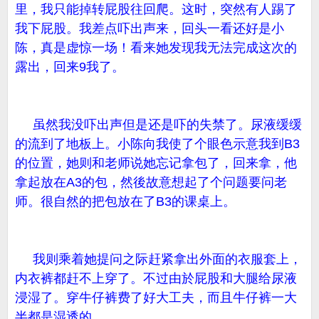
里，我只能掉转屁股往回爬。这时，突然有人踢了
我下屁股。我差点吓出声来，回头一看还好是小
陈，真是虚惊一场！看来她发现我无法完成这次的
露出，回来9我了。
虽然我没吓出声但是还是吓的失禁了。尿液缓缓
的流到了地板上。小陈向我使了个眼色示意我到B3
的位置，她则和老师说她忘记拿包了，回来拿，他
拿起放在A3的包，然後故意想起了个问题要问老
师。很自然的把包放在了B3的课桌上。
我则乘着她提问之际赶紧拿出外面的衣服套上，
内衣裤都赶不上穿了。不过由於屁股和大腿给尿液
浸湿了。穿牛仔裤费了好大工夫，而且牛仔裤一大
半都是湿透的。