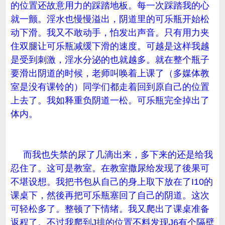
的位置还故意用力的踩踏地板。每一次踩踏我的心
就一颤。淫水也慢慢溢出，阴道里的可乐瓶开始松
动下滑。我又不敢动手，怕发出声音。只有用力夹
住双腿让可乐瓶减缓下滑的速度。可越是这样我越
是受到刺激，淫水分泌的也就越多。就在整个瓶子
要滑出阴道的时候，老师叫唤着上课了（多媒体教
室是没有课铃的）同学们都走着回到原自己的位置
上去了。我如释重负阴道一松。可乐瓶完全掉出了
体内。
而我也失禁的尿了几滴出来，多下来的还是给我
忍住了。这可是教室。在教室撒尿给发现了後果可
不堪设想。我把书包从自己的身上取下放在了I10的
课桌下，然後再把可乐瓶塞回了自己的阴道。这次
可轻松多了。整顿了下情绪。我又爬出了课桌准备
返程了。不过我爬到J排的位置不料发现J6有个隔壁