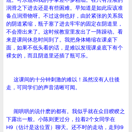
瓶。可乐瓶和我的手掌差不多粗细。在只有淫液的
润滑之下进去还是有些困难。早知道是如此应该准
备点润滑物呀。不过这倒也好，由於紧张的关系我
的阴道紧缩，瓶子塞了进去牢牢的固定在阴道里，
不会滑出来了。这时候教室里发出了一阵躁动。看
来是课间休息时间到了。我把身体蜷缩在课桌下
面，如果不低头看的话，是难以发现课桌底下有个
裸女的，而且阴道里还插了瓶可乐。
这课间的十分钟刺激的难以！虽然没有人往後
走，可同学们的声音清晰可闻。
闹哄哄的说什麽的都有。我似乎就在众目睽睽之
下露出一般。小陈则更过分，拉着2个女同学在
H9（估计是这位置）聊天。还不时的走动，走到I9