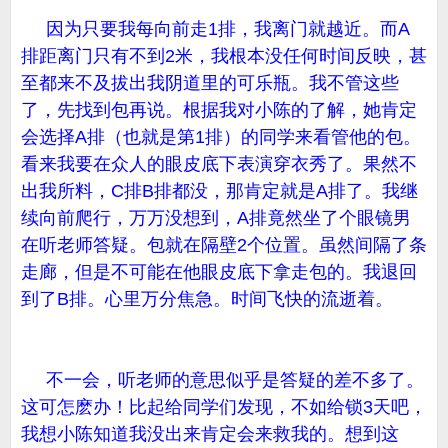
因为只要我每向前走1排，我离门就越近。而A
排距离门只有不到2米，我根本没任何时间反映，甚
至都来不及拔出我阴道里的可乐瓶。我不管这些
了，先找到包再说。根据我对小陈的了解，她肯定
会选择A排（也就是第1排）的同学来看管他的包。
看来我要在众人的眼皮底下表演穿衣秀了。果然不
出我所料，C排B排都没，那肯定就是A排了。我继
续向前爬行，万万没想到，A排竟然坐了个眼镜男
在听老师答疑。包就在隔壁2个位置。虽然间隔了条
走廊，但是不可能在他眼皮底下拿走包的。我退回
到了B排。心里万分焦急。时间飞快的流逝着。
不一会，听老师的意思似乎是答疑的差不多了。
这可怎麽办！比起给同学们发现，不如给锁3天吧，
我想小陈知道我没出来肯定会来救我的。想到这