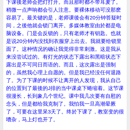
下课後老师会把灯打开。而且那时都不带耳麦了。
稍微一点声响都会引人注意。要裸体移动可没那麽
容易了。最关键的是，老师课後会有20分钟答疑时
间，之後他就会锁门离开。多媒体教室由於都是电
脑设备。门是会反锁的，只有老师才有钥匙。也就
是说20分钟内没找到衣服穿上出去。我就要给锁里
面了。这种情况的确让我觉得非常刺激。这是我从
来没尝试过的。有灯光的状态下露出和黑暗状态下
露出是不可同日而语的。而且，这次露出是强制
的，虽然我心理上自愿的。但是我已经没任何退路
了。为了下课的时候不让离开的人发现，我从自己
的位置到了最後的J排的当中课桌下蜷缩着。这节课
很漫长，长到象几个世纪。课中我几次要有自慰的
念头，但是都给我克制了。我怕我一旦高潮晕厥
了，可要在这里呆3天了。终於下课了，教室变的很
嘈杂，马上灯也开了。