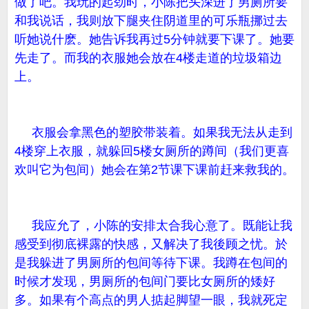
做了吧。我玩的起劲时，小陈把头深进了男厕所要
和我说话，我则放下腿夹住阴道里的可乐瓶挪过去
听她说什麽。她告诉我再过5分钟就要下课了。她要
先走了。而我的衣服她会放在4楼走道的垃圾箱边
上。
衣服会拿黑色的塑胶带装着。如果我无法从走到
4楼穿上衣服，就躲回5楼女厕所的蹲间（我们更喜
欢叫它为包间）她会在第2节课下课前赶来救我的。
我应允了，小陈的安排太合我心意了。既能让我
感受到彻底裸露的快感，又解决了我後顾之忧。於
是我躲进了男厕所的包间等待下课。我蹲在包间的
时候才发现，男厕所的包间门要比女厕所的矮好
多。如果有个高点的男人掂起脚望一眼，我就死定