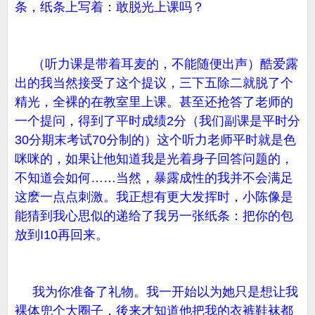
条，纸条上写着：敢脱光上课吗？
（听力课是带着耳麦的，不能随便出声）酷爱露
出的我当然接受了这个提议，三下五除二就脱了个
精光，全裸的在教室里上课。甚至还抢答了老师的
一个提问，得到了平时成绩2分（我们副课是平时分
30分期末考试70分制的）这个听力老师平时就是色
咪咪的，如果让他知道我是光着身子回答问题的，
不知道会如何……当然，暴露成性的我并不会满足
这麽一点点刺激。我正想有更大发挥时，小陈像是
能猜到我心思似的递给了我另一张纸条：把你的包
放到I10再回来。
我为你准备了礼物。我一开始以为她只是想让我
裸体兜个大圈子，後来才知道他把我的衣裤鞋袜都