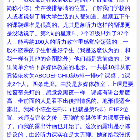
简称小陈）坐在後排靠墙的位置。了解我们学校的
人或者说是了解大学生活的人都知道。星期五下午
的课跷课率是很高的。尤其是象听力这样的副课更
是没话说了。第2周的星期5，2个班级只到了37个
人，能容纳100人的听力教室里感觉空荡荡的，一
般不跷课的学生都是好学生（我是这麽认为的，和
我一样有其他的企图除外）他们都是靠前做的，这
里简单介绍下多媒体教室的地形。一共横10排从前
靠後依次为ABCDEFGHIJ纵5排一排5个课桌，1课
桌2个人。四条走廊。由於是多媒体教室，上课是要
拉窗帘关灯的，感觉象黑夜一样。课桌有讲台那麽
高，坐前面的人是看不出後排情况的。地形很适合
露出。我和小陈坐在E排（也就是第5排）E1E2位
置。老师点完名之後，无聊的多媒体听力课要开始
了。而我的露出计画也开始了。这次的露出是小陈
提议的，由於听力课实在是太无聊。她递给我张纸