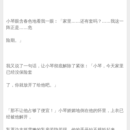
小琴眼含春色地看我一眼︰「家里……还有套吗？……我这一
阵正是……危
险期。」
我又说了一句话，让小琴彻底解除了紧张︰「小琴，今天家里
已经没保险套
了，你就放开了给他吧。」
「那不让他占够了便宜！」小琴娇媚地倒在他的怀里，上衣已
经被他解开，
乳罩边丰挺雪嫩的乳房若隐若现，他的手开始不规矩起来。