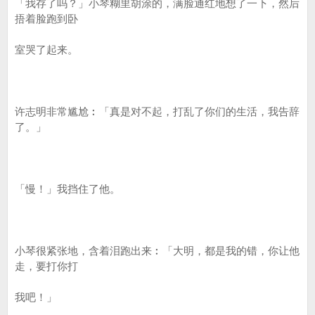
「我存了吗？」小琴糊里胡涂的，满脸通红地想了一下，然后
捂着脸跑到卧
室哭了起来。
许志明非常尴尬︰「真是对不起，打乱了你们的生活，我告辞
了。」
「慢！」我挡住了他。
小琴很紧张地，含着泪跑出来︰「大明，都是我的错，你让他
走，要打你打
我吧！」