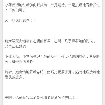
小琴羞涩地红着脸向我笑着，半是期待、半是挑逗地看着我道
︰「你们可以
来一场大比武啊！」
她娇弱无力地靠在志明的怀里，志明一只手摸着她的乳头，一
只手正在她的
下体大动。小琴像是迎合他的动作一样，把趐胸前挺，两腿略
分，被他弄的呻吟
婉转。她含情地看着志明，然后把樱唇张开，热情地迎接着他
舌头的进入。
天啊，这就是我以前又纯情又端异的娇妻吗？！