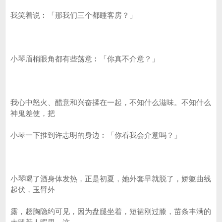
我笑着说︰「那我们三个都睡客房？」
小琴眉梢眼角都有些荡意︰「你真不介意？」
我心中怒火、醋意和兴奋揉在一起，不知什么滋味。不知什么
神鬼差使，把
小琴一下推到许志明的身边︰「你看我会介意吗？」
小琴喝了酒身体发热，正是初夏，她外套早就脱了，娇躯曲线
起伏，玉臂外
露，趐胸隐约可见，因为盘腿坐着，短裙刚过膝，苗条丰满的