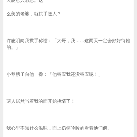
大腿惹人暇思。这
么美的老婆，就拱手送人？
许志明向我拱手称谢︰「大哥，我……这两天一定会好好待她
的。」
小琴膀子向他一搡︰「他答应我还没答应呢！」
两人居然当着我的面开始挑情了！
我心里不知什么滋味，面上仍笑吟吟的看着他们俩。