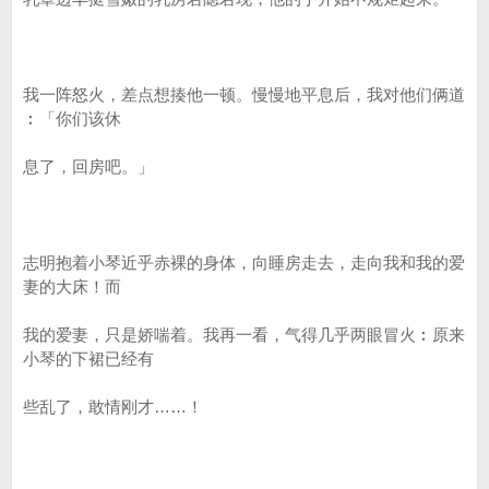
我一阵怒火，差点想揍他一顿。慢慢地平息后，我对他们俩道
︰「你们该休
息了，回房吧。」
志明抱着小琴近乎赤裸的身体，向睡房走去，走向我和我的爱
妻的大床！而
我的爱妻，只是娇喘着。我再一看，气得几乎两眼冒火︰原来
小琴的下裙已经有
些乱了，敢情刚才……！