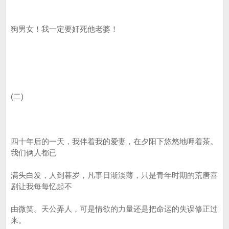
狗男女！我一定要奸死他老婆！
(二)
四十年后的一天，我伴着我的爱妻，在夕阳下悠悠地呷着茶。
我们俩人都已
满头白发，人到暮岁，凡事日渐淡薄，只是青年时期的荒唐喜
剧让我每每忆起不
由微笑。天公弄人，可是情欲的力量还是把命运的失误修正过
来。