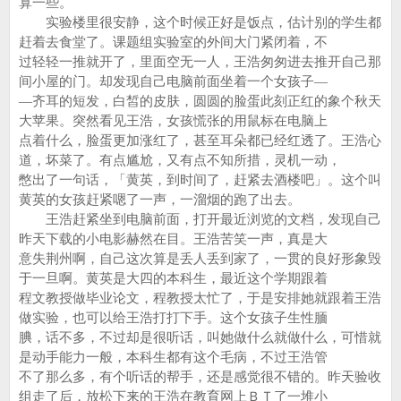
算一些。
实验楼里很安静，这个时候正好是饭点，估计别的学生都
赶着去食堂了。课题组实验室的外间大门紧闭着，不
过轻轻一推就开了，里面空无一人，王浩匆匆进去推开自己那
间小屋的门。却发现自己电脑前面坐着一个女孩子—
—齐耳的短发，白皙的皮肤，圆圆的脸蛋此刻正红的象个秋天
大苹果。突然看见王浩，女孩慌张的用鼠标在电脑上
点着什么，脸蛋更加涨红了，甚至耳朵都已经红透了。王浩心
道，坏菜了。有点尴尬，又有点不知所措，灵机一动，
憋出了一句话，「黄英，到时间了，赶紧去酒楼吧」。这个叫
黄英的女孩赶紧嗯了一声，一溜烟的跑了出去。
王浩赶紧坐到电脑前面，打开最近浏览的文档，发现自己
昨天下载的小电影赫然在目。王浩苦笑一声，真是大
意失荆州啊，自己这次算是丢人丢到家了，一贯的良好形象毁
于一旦啊。黄英是大四的本科生，最近这个学期跟着
程文教授做毕业论文，程教授太忙了，于是安排她就跟着王浩
做实验，也可以给王浩打打下手。这个女孩子生性腼
腆，话不多，不过却是很听话，叫她做什么就做什么，可惜就
是动手能力一般，本科生都有这个毛病，不过王浩管
不了那么多，有个听话的帮手，还是感觉很不错的。昨天验收
组走了后，放松下来的王浩在教育网上ＢＴ了一堆小