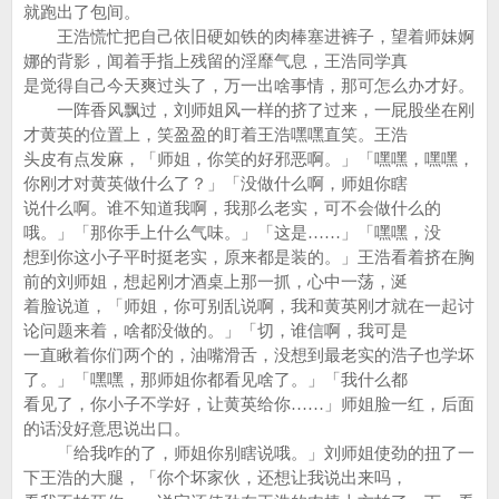
就跑出了包间。
王浩慌忙把自己依旧硬如铁的肉棒塞进裤子，望着师妹婀
娜的背影，闻着手指上残留的淫靡气息，王浩同学真
是觉得自己今天爽过头了，万一出啥事情，那可怎么办才好。
一阵香风飘过，刘师姐风一样的挤了过来，一屁股坐在刚
才黄英的位置上，笑盈盈的盯着王浩嘿嘿直笑。王浩
头皮有点发麻，「师姐，你笑的好邪恶啊。」「嘿嘿，嘿嘿，
你刚才对黄英做什么了？」「没做什么啊，师姐你瞎
说什么啊。谁不知道我啊，我那么老实，可不会做什么的
哦。」「那你手上什么气味。」「这是……」「嘿嘿，没
想到你这小子平时挺老实，原来都是装的。」王浩看着挤在胸
前的刘师姐，想起刚才酒桌上那一抓，心中一荡，涎
着脸说道，「师姐，你可别乱说啊，我和黄英刚才就在一起讨
论问题来着，啥都没做的。」「切，谁信啊，我可是
一直瞅着你们两个的，油嘴滑舌，没想到最老实的浩子也学坏
了。」「嘿嘿，那师姐你都看见啥了。」「我什么都
看见了，你小子不学好，让黄英给你……」师姐脸一红，后面
的话没好意思说出口。
「给我咋的了，师姐你别瞎说哦。」刘师姐使劲的扭了一
下王浩的大腿，「你个坏家伙，还想让我说出来吗，