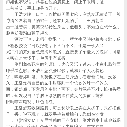
师姐也不说话，斜靠在他的肩膀上，闭上了眼睛，脸
上带着笑，手上却是放开了。
王浩大喘一口气，连忙朝四周瞅瞅，突然发现黄英正一脸
惊愕的看着自己的裆部，还有师姐的手……王浩朝着
她一脸苦笑，黄英突然转过身去，低着头，不知道在想什么，
脸色却渐渐白皙了起来。
酒过三巡，老师们撤退了，一帮学生又吵吵着去Ｋ歌，反
正程教授说了可以报销，不Ｋ白不Ｋ。于是一伙人又
兴冲冲的来到金色港湾Ｋ歌房，直接要了个最大的包房，可是
人实在是太多了，包房里有点挤。
刚刚象条死鱼的刘师姐，这会又活了过来，坐在电脑前面
咋乎着点歌。王浩不怎么会唱歌，就和几个人玩着色
字，喝着冰啤酒。黄英也挤在王浩身边，看着他们玩。没多
久，王浩觉得自己的左手肘碰到一个软软的球一样的东
西，很舒服，下意思的多蹭了两下，突然觉得不对，忙扭头看
时，却发现自己手肘正紧紧的顶在黄英的胸前，黄英
眼睛瞄着电视，脸色通红。
王浩赶紧收回胳膊，可是长沙发上实在太挤了，只好把色
子一丢，说不玩了，就双手抱着后脑勺，靠倒在沙发
上，欣赏起立ＭＴＶ里性感的三点女郎。刚才酒桌上就他就喝
了不少酒，这会玩色子又喝了大半瓶啤的，有实在是