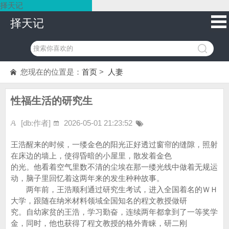
择天记
择天记
您现在的位置是：
首页
>
人妻
性福生活的研究生
[db:作者]
2026-05-01 21:23:52
王浩醒来的时候，一缕金色的阳光正好透过窗帘的缝隙，照射
在床边的墙上，使得昏暗的小屋里，散发着金色
的光。他看着空气里数不清的尘埃在那一缕光线中做着无规运
动，脑子里回忆着这两年来的发生种种故事。
两年前，王浩顺利通过研究生考试，进入全国着名的ＷＨ
大学，跟随在纳米材料领域全国知名的程文教授做研
究。自幼家贫的王浩，学习勤奋，连续两年都拿到了一等奖学
金，同时，他也获得了程文教授的格外青睐，研二刚