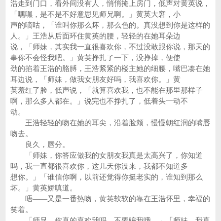
浩走到门口，看外间没有人，悄悄掩上房门，低声对黄英说，
「嘿嘿，是不是不好意思见师兄啊。」黄英大窘，小
声的嘀咕，「谁叫你那么坏，那么色的。真没想到你是这样的
人。」王浩从后面环住黄英的腰，轻轻的在她耳朵边
说，「师妹，其实我一直很喜欢你，不过没敢跟你说，那天的
事你不会怪我吧。」黄英挣扎了一下，没挣掉，便使
劲的掐着王浩的胳膊，王浩紧紧的楼主她的细腰，嘴巴凑在她
耳边说，「师妹，做我女朋友好吗，我喜欢你。」黄
英羞红了脸，低声说，「就算喜欢我，也不能在那里那样子
啊，那么多人都在。」说完也不挣扎了，低着头一动不
动。
王浩轻轻的吻在她的耳尖，沿着脸颊，慢慢朝红润的嘴唇
吻去。
良久，唇分。
「师妹，你答应做我的女朋友我真是太高兴了，你知道
吗，我一直都很喜欢你，这几天你没来，我都不知道多
想你。」「谁信你啊，以前还觉得你挺老实的，谁知到那么
坏。」黄英娇嗔道。
唔——又是一番热吻，黄英软软的靠在王浩怀里，幸福的
笑着。
「师兄，你真的喜欢我吗，不要骗我哦。」「师妹，我真