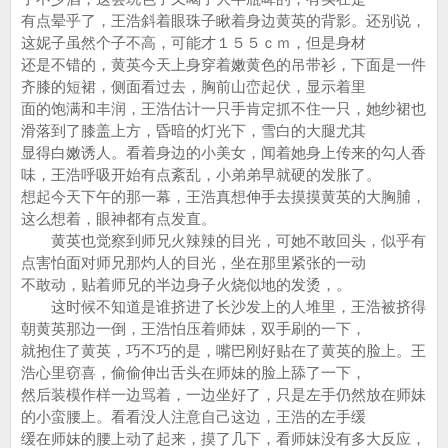
有点晕乎了，王浩斜着眼珠子瞅着身边黄英的背影。还别说，
这妮子虽然个子不高，可能才１５５ｃｍ，但是身材
还是不错的，黄英今天上身穿着嫩黄色的吊带衫，下面是一件
齐膝的短裙，侧面看过去，胸前山峦起伏，显示着里
面的饱满和丰润，王浩估计一只手肯定抓不住一只，她纱裙也
滑落到了膝盖上方，昏暗的灯光下，雪白的大腿尤其
显得白嫩诱人。看着身边的小美女，闻着她身上传来的勾人香
味，王浩呼吸开始有点紊乱，小弟弟早就硬的发胀了。
想起今天下午的那一幕，王浩真想伸手去摸摸黄英的大胸脯，
这么想着，眼神都有点发直。
黄英也觉察到师兄火辣辣的目光，可她不敢回头，似乎有
点害怕面对师兄那灼人的目光，坐在那里紧张的一动
不敢动，贴着师兄的半边身子火烧似地的发烫，。
这时候不知道是谁挤进了长沙发上的人堆里，王浩被挤得
朝黄英那边一倒，王浩怕压着师妹，双手刷的一下，
就抱住了黄英，巧不巧的是，嘴巴刚好贴在了黄英的脸上。王
浩心里窃喜，偷偷伸出舌头在师妹的脸上舔了一下，
然后装模作样一边骂着，一边坐好了，只是左手仍然放在师妹
的小蛮腰上。看看没人注意自己这边，王浩的左手缓
缓在师妹的腰上动了起来，摸了几下，看师妹没有多大反应，