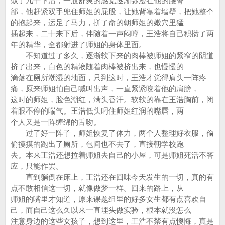
鼓了几十下后，一股舒爽的感觉逐渐弥漫在他的腰臀
部，他赶紧双手兜住师姐的屁股，让她背靠着墙壁，把她整个
的抱起来，运足了马力，拼了命的朝师姐的嫩穴里猛
插起来，二十来下后，伴随着一声闷哼，王浩将自己积攒了两
年的精华，全都射进了师姐的身体里面。
不知道过了多久，逐渐软下来的肉棒被师姐的紧窄的阴道
挤了出来，白色的精液随着肉棒被挤出来，也慢慢的
滴落在厕所潮湿的地面，只到这时，王浩才觉得肩头一阵疼
痛，原来师姐怕自己喊叫出声，一直紧紧咬着他的肩膀，
这时的师姐，脸色潮红，满头香汗。软软的靠在王浩胸前，闭
着眼不停的喘气。王浩低头叼住师姐红润的嘴唇，两
个人又是一阵缠绵的舌吻。
过了好一阵子，师姐恢复了体力，两个人整理好衣服，偷
偷摸摸的跑出了厕所，包间也不去了，直接朝学校跑
去。本来王浩还想拉着师姐去自己的小屋，可是师姐死活不答
应，只能作罢。
直到躺倒在床上，王浩还在回味今天发生的一切，真的有
点不敢相信这一切，就像做梦一样。回来的路上，从
师姐的嘴里才知道，原来课题组里的好多女生都有点喜欢自
己，而自己这么久以来一直埋头做实验，根本就没怎么
注意身边的这些女孩子，想到这里，王浩不禁有点懊悔，真是