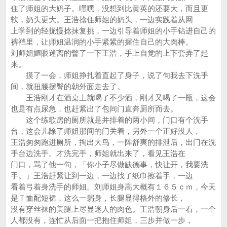
住了师姐的大奶子。嘿嘿，没想到比黄英的还要大，而且更
软，奶头更大。王浩捻住师姐的奶头，一边实践着从网
上学到的轻拢慢捻抹复挑，一边引导着师姐的小手钻进自己的
裤裆里，让师姐温润的小手紧紧的握住自己的大肉棒。
刘师姐媚眼迷离的瞥了一下王浩，手上自觉的上下套弄了起
来。
摸了一会，师姐挣扎着直起了身子，说了句我去下洗手
间，就扭腰摆臀的朝外面走去了。
王浩刚才在酒桌上就喝了不少酒，刚才又喝了一瓶，这会
也是有点尿急，也赶紧出了包间门直奔厕所而去。
这个练歌房的厕所就是并排着的两小间，门口有个洗手
台，这会儿除了师姐那间的门关着，另外一个正好没人，
王浩匆匆跑进厕所，掏出大鸟，一阵舒爽的排泄后，出门在洗
手台边洗手。才洗完手，师姐就出来了，看见王浩在
门口，骂了他一句，「你小子尽做缺德事，快让开，我要洗
手。」王浩赶紧让到一边，一边找了纸巾擦着手，一边
看着弓着身洗手的师姐。刘师姐身高大概有１６５ｃｍ，今天
是Ｔ恤配短裙，这么一躬身，长腿显得格外的修长，
没有穿丝袜的美腿上尽显迷人的肉色。王浩朝身后一看，一个
人都没有，连忙从后面一把抱住师姐，三步并做一步，