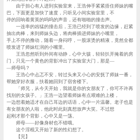
由于担心有人进到实验室来，王浩伸手紧紧捂住师妹的嘴
巴，下面更是加快了速度，只听见小间实验室里，不
停的回响着黄英的呜呜的声音，还有啪啪的撞击声。
一连串的凶猛的撞击后，王浩已经到了喷发的边缘，赶紧
抽出肉棒，来到师妹头边，将肉棒插进师妹的小嘴里，
手上不停的撸动，随着一身闷哼，一股滚烫的精液，竟然全都
喷发进了师妹红润的小嘴里。
王浩忽然听到外间有动静，心中大骇，轻轻扒开掩着的房
门，只见一个黄色的背影冲出了实验室大门，那是—
—师母吗？
王浩心中忐忑不安，转过头来又小心的安抚了师妹一番，
帮她穿好衣服，扶着她回到了宿舍楼下。
「师兄，从今天开始，我就是你的女朋友了，你可不许再
找别的女孩子。」王浩一边望着师妹有点艰难的上楼，
一边想着她适才在自己耳边的话语，心中一片温馨。老子也是
有女朋友的人啦，他此时此刻真想放声大笑。不过想
起刚才那个背影，心中又是一荡。
师母——好像身材也不错哦。
这个淫棍又开始了新的性幻想了。
【完】