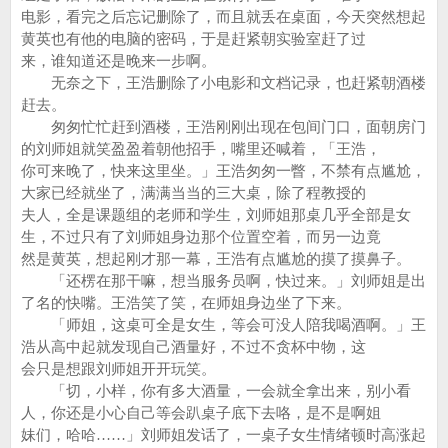
电影，看完之后忘记删除了，而且就丢在桌面，今天突然想起
黄英也有他的电脑的密码，于是赶紧朝实验室赶了过
来，谁知道还是晚来一步啊。
无奈之下，王浩删除了小电影和文档记录，也赶紧朝酒楼
赶去。
匆匆忙忙赶到酒楼，王浩刚刚出现在包间门口，面朝房门
的刘师姐就笑盈盈着朝他招手，嘴里还喊着，「王浩，
你可来晚了，快来这里坐。」王浩匆匆一瞥，不禁有点尴尬，
大家已经就坐了，满满当当的三大桌，除了程教授的
夫人，全是课题组的老师和学生，刘师姐那桌几乎全部是女
生，不过只有了刘师姐身边那个位置空着，而另一边竟
然是黄英，想起刚才那一幕，王浩有点尴尬的摸了摸鼻子。
「还楞在那干嘛，想当服务员啊，快过来。」刘师姐是出
了名的快嘴。王浩笑了笑，在师姐身边坐了下来。
「师姐，这桌可全是女生，等会可没人陪我喝酒啊。」王
浩从高中起就发现自己酒量好，不过不贪杯中物，这
会只是想跟刘师姐开开玩笑。
「切，小样，你有多大酒量，一会就全拿出来，别小看
人，你还是小心自己等会趴桌子底下去咯，是不是啊姐
妹们，哈哈……」刘师姐发话了，一桌子女生情绪顿时高涨起