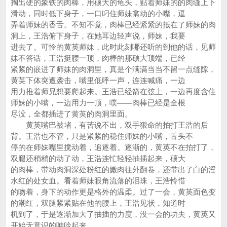
掏出硬的象铁的肉棒，用硕大的龟头，贴着师妹的的肉缝上下
滑动，同时低下身子，一口叼住师妹翕动的小嘴，逗
弄着师妹的香舌。不知不觉，肉棒已经紧紧的抵在了师妹的肉
洞上，王浩俯下身子，在她耳边轻声说，师妹，我要
进去了。可怜的黄英师妹，此时此刻哪还听的到他的话，见师
妹不答话，王浩挺腰一顶，肉棒的那硕大顶端，已经
紧紧的嵌进了师妹的肉洞里，真是个满满当当不留一点缝隙，
黄英下体突遭袭击，嘴里低呼一声，连连喊痛，一边
用力推着师兄想要爬起来。王浩已经箭在弦上，一边再度含住
师妹的小嘴，一边用力一顶，噗——肉棒已经是全根
尽没，全都插进了黄英的肉洞里面。
黄英嘴巴被堵，有苦说不出，双手狠命的拍打王浩的后
背。王浩也不管，只是紧紧的稳住师妹的小嘴，舌头不
停的在师妹嘴里搅动着，追逐着。逐渐的，黄英不在拍打了，
双腿还稍稍的动了动，王浩连忙轻轻抽插起来，硕大
的肉棒，带动肉洞深处粉红的嫩肉往外翻卷，还带出了白的淫
水红的处女血。看着师妹眼角流落的泪珠，王浩怜惜
的吻着，身下的动作更是格外的温柔。过了一会，黄英面色变
的潮红，双腿紧紧贴在他的腰上，王浩见状，知道时
机到了，于是逐渐加大了抽插的力度，没一会的功夫，黄英又
开始无意识的呻吟起来。