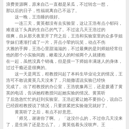
浪费资源啊，原来自己一直都是呆瓜，不过转念一想，
那以后的日子，性福就离自己不远了。
这一晚，王浩睡的很好。
一连三天，黄英都没有去实验室，这让王浩有点小郁闷，
难道这丫头真的生自己的气了。不过这几天王浩过的
很爽，自从那天夜里开了窍之后，王浩和实验室里的众多学姐
学妹们逐渐打成了一片，开点小荤的玩笑，动点不伤
大雅的手脚，王浩心里甜滋滋的，不过最爽的是刘师姐经常往
他的那个小实验间跑，瞅着没人的时候两个人就搂抱
在一起，虽然没真个销魂，但是摸一下师姐丰满迷人的身体，
过过干瘾还是很爽的。
这一天是周五，程教授问起了本科生毕业论文的情况，王
浩可不敢说黄英几天没来了，只能撒谎说实验已经快
完成了。出了程教授的办公室，王浩犹豫再三，还是拨通了黄
英的电话，告诉她程教授问起她实验的情况。黄英听
了后急急忙忙的赶到实验室。王浩赶紧让她不要担心，说自己
已经跟程教授说了情况，只要抓紧把实验做完就好了。
黄英听了之后，有点不好意思。
「师兄，谢谢你了啊。」「这没什么的，不过你几天没来
了，是生病了还是怎么了。」黄英低着头没吱声。王