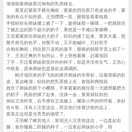
渐渐朝着师妹那沉甸甸的乳房移去。
黄英赶紧双手横在胸前，紧紧的挡住那只色迷迷的手，紧
张的有点不知所措。王浩嘿嘿一笑，眼睛装着看电视，
手指轻轻在师妹腰上挠了一下，趁师妹那一哆嗦，一把就抓住
了她左边的那个硕大的奶子，果然是一手难以掌握啊，
王浩紧紧抓住师妹的大奶子，轻轻的揉了起来。黄英大羞，想
掰开师兄的色手，却掰不动，又不敢喊叫，只好双手
合抱在胸前，挡住那只该死的臭手，狠狠的朝那手背上掐了一
下。王浩正爽的不知所以，手上突然着痛，赶紧缩回
了手，不过看师妹那笑吟吟的样子，却是并没有生气，王浩心
中暗喜，原来师妹也是喜欢这调调的。
刚才缩回来的手飞快的撩开师妹的吊带衫，沿着滑腻的肚
皮，直达峰顶，轻轻的把乳罩推上去，食指和拇指就
捻住了师妹的那个小樱桃，手掌紧紧的握住那一大团滑腻肥大
的奶子，死命的揉了起来。没揉一会，黄英就软软的
倒在王浩怀里，右手撑在王浩腿上，嘴里小声的哼哼着，幸好
在Ｋ歌，没有人注意这边，而且他们坐着沙发的边上，
黄英左边却是光秃秃的墙壁了。
王浩瞅了瞅其他人，发现没人注意他这边，一边盘起右
腿，装作翘着二郎腿的样子，一边拿起师妹的小手，悄