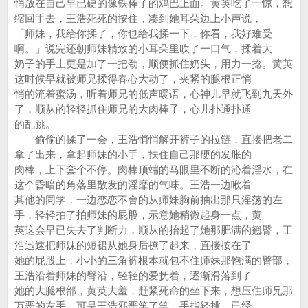
悄放在自己早已硬的像铁棒子的鸡巴上面。黄英吃了一惊，想
缩回手去，王浩死死的按住，凑到她耳朵边上小声说，
「师妹，我给你揉了，你也给我揉一下，你看，我好难受
啊。」说完还朝师妹精致的小耳朵里吹了一口气，揉着大
奶子的手上更是加了一把劲，顺便抓住奶头，用力一捻。黄英
这时候早就被师兄揉得春心大动了，夹紧的腿根正悄
悄的流着蜜汤，听着师兄的低声暖语，心神儿早就飞到九天外
了，顺从的轻轻抓住师兄的大肉棒子，心儿扑通扑通
的乱跳。
偷偷的揉了一会，王浩悄悄解开裤子的拉链，直接把老二
拿了出来，拿起师妹的小手，扶住自己那硬的发胀的
肉棒，上下套个不停。肉棒顶端的马眼里不断的沁着淫水，在
这个昏暗的角落里散发的淫靡的气味。王浩一边瞅着
其他的同学，一边恋恋不舍的从师妹胸前抽出那只淫荡的左
手，轻轻拍了拍师妹的屁股，示意她稍微起身一点，黄
英这会早已失去了判断力，顺从的抬起了她那肥满的翘臀，王
浩迅速把师妹的短裙从她身后撩了起来，直接按在了
她的屁股上，小小的三角裤根本就包不住师妹那饱满的臀部，
王浩沿着师妹的臀沿，轻轻的爱抚着，逐渐滑落到了
她的大腿根部，黄英大羞，赶紧死命的坐下来，想压住师兄那
万恶的左手，可是王浩邪恶笑了笑，手指轻挑，已经