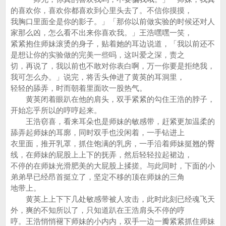
的喜欢你，喜欢你都喜欢到心里头去了。不信你摸摸，
我胸口里面全是你的影子。」「那你以前做实验的时候还对人
家那么凶，怎么看不出来你喜欢我。」王浩嘿嘿一笑，
紧紧抱住师妹滚烫的身子，贴着她的耳边说道，「我以前还不
是想让你的实验做的完美一些吗，这叫爱之深，责之
切，再说了，我以前也不敢对你表白啊，万一你要是拒绝我，
我可怎么办。」说完，将舌头伸进了黄英的耳洞里，
轻轻的舔弄，时而朝着里面吹一股热气。
黄英闭着眼趴在他的肩头，双手紧紧的勾住王浩的脖子，
开始忘乎所以的哼哼起来。
王浩窃喜，看来耳朵也是师妹的敏感带，赶紧更加温柔的
舔弄起师妹的耳廓，同时双手也没闲着，一手钻进上
衣里面，推开乳罩，抓住饱满的乳房，一手沿着师妹挺翘的臀
线，在师妹的屁股上上下的抚弄，然后轻轻拉起裙边，
不停的在师妹光滑肥美的大屁股上揉搓。与此同时，下面的小
弟弟早已经昂首挺立了，坚定不移的顶在师妹的三角
地带上。
黄英上上下下几处敏感带被人攻击，此时此刻已经魂飞天
外，爽的不知所以了，只知道趴在王浩肩头不停的哼
哼。王浩悄悄褪下师妹的小内内，双手一边一瓣紧紧抓住师妹