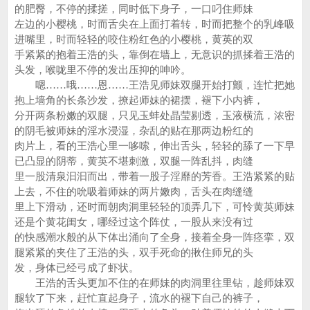
的肥臀，不停的揉搓，同时低下身子，一口叼住师妹
左边的小樱桃，时而舌尖在上面打着转，时而把整个的乳峰吸
进嘴里，时而轻轻的咬住粉红色的小樱桃，黄英的双
手紧紧的抱着王浩的头，靠倒在墙上，无意识的抓揉着王浩的
头发，喉咙里不停的发出压抑的呻吟。
嗯……哦……恩……王浩见师妹双腿开始打颤，连忙把她
抱上墙角的长条沙发，撩起师妹的裙摆，褪下小内裤，
分开两条粉嫩的双腿，只见玉蚌处晶莹剔透，玉液横流，浓密
的阴毛被师妹的淫水浸湿，杂乱的贴在那两边粉红的
肉片上，看的王浩心里一哆嗦，伸出舌头，轻轻的舔了一下早
已凸显的阴蒂，黄英不堪刺激，双腿一阵乱抖，肉缝
里一股清泉汩汩而出，带着一股子淫靡的芳香。王浩紧紧的贴
上去，不住的吮吸着师妹的两片嫩肉，舌头在肉缝缝
里上下滑动，还时而朝肉洞里轻轻的顶弄几下，可怜黄英师妹
还是个黄花闺女，哪经过这个阵仗，一股从来没有过
的快感潮水般的从下体出涌向了全身，接着全身一阵痉挛，双
腿紧紧的夹住了王浩的头，双手死命的揪住师兄的头
发，身体已经弓成了虾状。
王浩的舌头更加不住的在师妹的肉洞里往里钻，趁师妹双
腿软了下来，赶忙直起身子，流水的褪下自己的裤子，