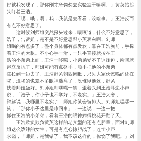
好被我发现了，那你刚才急匆匆去实验室干嘛啊。」黄英抬起
头盯着王浩。
「呃，哦，啊，我，我就是去看看，没啥事。」王浩反而
有点不好意思了。
这时候刘师姐突然探头过来，嚷嚷道，什么不好意思了，
浩子，告诉姐，是不是不好意思跟小英表白啊。刘师
姐喝的有点多了，整个身体都有点发软，靠在王浩胸前，手撑
着王浩的大腿。不小心手一滑，一只手直接就按在王
浩的小弟弟上面，王浩一哆嗦，小弟弟受不了这压迫，瞬间就
起立反抗了，师姐可能有点硌手，顺手把他的小弟弟
拨拉到一边去了。王浩赶紧朝四周瞅，只见大家伙该喝的还在
喝，没喝的也差不多眼神迷离了，没谁瞅他这，赶紧
扶着师姐坐好。刘师姐却嘿嘿一笑，歪着头到王浩耳边小声
说，「浩子，你小子也不学好，不老实。」王浩大窘，
辩解说，我哪里不老实了，师姐你就会编排人。刘师姐嘿嘿一
笑，「那你小子这里是咋回事」，一边说，一边一把
抓住王浩的小弟弟，看着王浩的眼神媚得桃花开翻了天。
王浩欺负欺负黄英这样的老实型的还有点胆量，面对刘师
姐这么泼辣的女生，可是有点心惊胆战了，连忙小声
求饶，「师姐，是我错了，我不该这样的，你饶了我吧。」刘