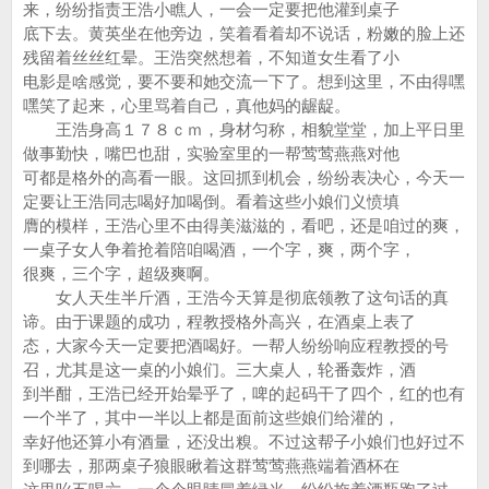
来，纷纷指责王浩小瞧人，一会一定要把他灌到桌子
底下去。黄英坐在他旁边，笑着看着却不说话，粉嫩的脸上还
残留着丝丝红晕。王浩突然想着，不知道女生看了小
电影是啥感觉，要不要和她交流一下了。想到这里，不由得嘿
嘿笑了起来，心里骂着自己，真他妈的龌龊。
王浩身高１７８ｃｍ，身材匀称，相貌堂堂，加上平日里
做事勤快，嘴巴也甜，实验室里的一帮莺莺燕燕对他
可都是格外的高看一眼。这回抓到机会，纷纷表决心，今天一
定要让王浩同志喝好加喝倒。看着这些小娘们义愤填
膺的模样，王浩心里不由得美滋滋的，看吧，还是咱过的爽，
一桌子女人争着抢着陪咱喝酒，一个字，爽，两个字，
很爽，三个字，超级爽啊。
女人天生半斤酒，王浩今天算是彻底领教了这句话的真
谛。由于课题的成功，程教授格外高兴，在酒桌上表了
态，大家今天一定要把酒喝好。一帮人纷纷响应程教授的号
召，尤其是这一桌的小娘们。三大桌人，轮番轰炸，酒
到半酣，王浩已经开始晕乎了，啤的起码干了四个，红的也有
一个半了，其中一半以上都是面前这些娘们给灌的，
幸好他还算小有酒量，还没出糗。不过这帮子小娘们也好过不
到哪去，那两桌子狼眼瞅着这群莺莺燕燕端着酒杯在