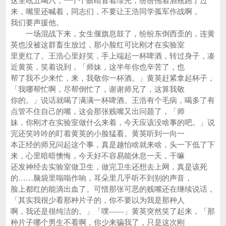
这里吆五喝六，一个个眼睛冒着绿光，纷纷拖着酒瓶跑了过
来，嘴里还喊着，同志们，不要让王浩同学孤军作战啊，
我们要声援他。
一场混战下来，女生偃旗息鼓了，纷纷东倒西歪的，连黄
英也没被这群畜生放过，那小脸红可比刚才在实验室
里更红了。王浩心里好笑，手上端起一杯啤酒，转过身子，凑
近黄英，笑着说到，「师妹，这半年你也辛苦了，也
帮了我不少来忙，来，我敬你一杯酒。」黄英赶紧拿起杯子，
「我哪帮忙啊，尽帮倒忙了，谢谢师兄了，这算我敬
你的。」说话就喝了满满一杯啤酒。王浩有个毛病，喝多了有
点管不住自己的嘴，这会那张贱嘴又出问题了，「师
妹，你刚才在实验室做什么来着，今天应该没啥事的吧。」说
完还笑吟吟的盯着黄英的小脸猛看。黄英听到一向一
本正经的师兄问起这个事，真是越怕啥就来啥，头一下低了下
来，心里暗暗懊悔，今天好不容易能休息一天，干嘛
还发神经去实验室做卫生，做完卫生还想去上网，真是该死
的……脑袋里嗡嗡作响，耳朵里几乎听不到别的声音，
脸上都红的能滴出血了。可惜那张可恶的贱嘴还在继续说话，
「其实我很少看那种片子的，你不要以为我是那种人
啊，我还是很纯洁的。」「噗——」黄英突然笑了起来，「那
种片子哪个男生不看啊，你少来骗我了，只是这次刚