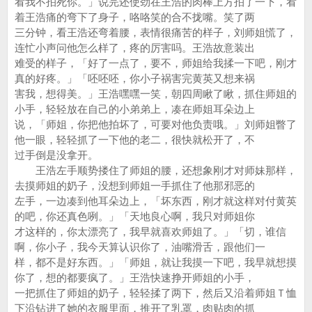
看我不拍死你。」说完还使劲在王浩的肉棒上方拍了一下，看
着王浩痛的弯下了身子，咯咯笑的合不拢嘴。笑了两
三分钟，看王浩还弯着腰，表情很痛苦的样子，刘师姐慌了，
连忙小声问他怎么样了，疼的厉害吗。王浩故意装出
难受的样子，「好了一点了，要不，师姐给我揉一下吧，刚才
真的好疼。」「呸呸呸，你小子祸害完黄英又想来祸
害我，想得美。」王浩嘿嘿一笑，朝四周瞅了瞅，抓住师姐的
小手，轻轻放在自己的小弟弟上，凑在师姐耳朵边上
说，「师姐，你把他拍坏了，可要对他负责哦。」刘师姐瞥了
他一眼，轻轻抓了一下他的老二，很快就松开了，不
过手倒是没拿开。
王浩左手顺势搂住了师姐的腰，还想象刚才对师妹那样，
去摸师姐的奶子，没想到师姐一手抓住了他那邪恶的
左手，一边凑到他耳朵边上，「坏东西，刚才就这样对付黄英
的吧，你还真色咧。」「天地良心啊，我只对师姐你
才这样的，你太漂亮了，我早就喜欢师姐了。」「切，谁信
啊，你小子，我今天算认识你了，油嘴滑舌，跟他们一
样，都不是好东西。」「师姐，就让我摸一下吧，我早就想摸
你了，想的都要疯了。」王浩快速挣开师姐的小手，
一把抓住了师姐的奶子，轻轻揉了两下，然后又沿着师姐Ｔ恤
下沿钻进了她的衣服里面，推开了乳罩，肉贴肉的抓