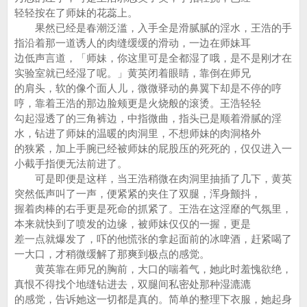
轻轻按在了师妹的花蕊上。
果然已经是春潮泛滥，入手全是滑腻腻的淫水，王浩的手
指沿着那一道诱人的肉缝缓缓的滑动，一边在师妹耳
边低声言道，「师妹，你这里可是全都湿了哦，是不是刚才在
实验室就已经湿了呢。」黄英闭着眼睛，靠倒在师兄
的肩头，软的像个面人儿，微微驿动的鼻翼下却是不停的哼
哼，靠着王浩的那边脸颊更是火烧般的滚烫。王浩轻轻
勾起湿透了的三角裤边，中指微曲，指头已是顺着滑腻的淫
水，钻进了师妹的温暖的肉洞里，不想师妹的肉洞格外
的狭紧，加上手腕已经被师妹的屁股压的死死的，仅仅进入一
小截手指便无法前进了。
可是即便是这样，当王浩稍微在肉洞里抽插了几下，黄英
突然低声叫了一声，便紧紧的夹住了双腿，浑身颤抖，
握着肉棒的右手更是死命的抓紧了。王浩在这淫靡的气氛里，
本来就快到了喷发的边缘，被师妹仅仅的一握，更是
差一点就爆发了，吓的他慌张的拿起面前的冰啤酒，赶紧喝了
一大口，才稍微缓解了那爽到极点的感觉。
黄英靠在师兄的胸前，大口的喘着气，她此时羞愧欲绝，
真恨不得找个地缝钻进去，双腿间私密处那种湿漉漉
的感觉，告诉她这一切都是真的。简单的整理下衣服，她起身