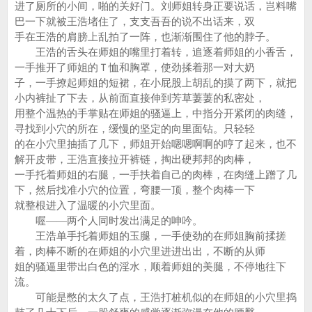
进了厕所的小间，啪的关好门。刘师姐转身正要说话，岂料嘴
巴一下就被王浩堵住了，支支吾吾的说不出话来，双
手在王浩的肩膀上乱拍了一阵，也渐渐围住了他的脖子。
王浩的舌头在师姐的嘴里打着转，追逐着师姐的小香舌，
一手推开了师姐的Ｔ恤和胸罩，使劲揉着那一对大奶
子，一手撩起师姐的短裙，在小屁股上胡乱的摸了两下，就把
小内裤扯了下去，从前面直接伸到芳草萋萋的私密处，
用整个温热的手掌贴在师姐的骚逼上，中指分开紧闭的肉缝，
寻找到小穴的所在，缓慢的坚定的向里面钻。只轻轻
的在小穴里抽插了几下，师姐开始嗯嗯啊啊的哼了起来，也不
解开皮带，王浩直接拉开裤链，掏出硬邦邦的肉棒，
一手托着师姐的右腿，一手扶着自己的肉棒，在肉缝上蹭了几
下，然后找准小穴的位置，弯腰一顶，整个肉棒一下
就整根进入了温暖的小穴里面。
喔——两个人同时发出满足的呻吟。
王浩单手托着师姐的玉腿，一手使劲的在师姐胸前揉搓
着，肉棒不断的在师姐的小穴里进进出出，不断的从师
姐的骚逼里带出白色的淫水，顺着师姐的美腿，不停地往下
流。
可能是憋的太久了点，王浩打桩机似的在师姐的小穴里捣