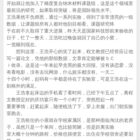
开始就让他加入了梯度复合纳米材料课题组，这是这个领域里
最前沿的研究，如果取得突破，将是国际领先水平。
王浩果然不负师恩，通过一系列实验，得到了非常漂亮的一组
数据，让课题组所有人都对他刮目相看。课题研究终
于在前不久取得了重大进展，昨天天是国家科技部前来验收的
日子，忙了一整天，王浩吃过晚饭就回了自己的小窝，
一觉睡到现在。
想到这里，王浩开心的笑了起来，程文教授已经答应让他
写一篇论文，凭他的那组数据，文章肯定能够被ＳＣ
Ｉ收录。这是这一年来起早贪黑的最大回报。没有谈恋爱，没
有看电影，没有去玩网游，什么娱乐都没有。一天二
十四个小时，起码有一半都是待在了实验室，可是王浩在这一
刻格外的满足。
王浩拿起床边的手机看了看时间，已经下午五点了，离程
文教授定好的庆功宴只有一个小时了。突然想起一件
重要事情，赶紧起床，随便梳洗了下，穿上衣服，出门朝实验
室跑去。
王浩租住的小屋就在学校家属区，是那种面临淘汰的老房
子，虽然只是一个单间，也比较简陋，但是距离实验
室大概十分钟的路程，价格也很便宜，比住在学校宿舍还要划