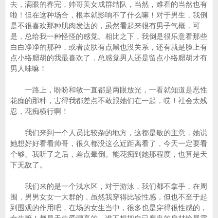
去，满眼的春完，帅哥美女成群结队，当然，难看的当然也有
啦！但在这种场合，根本就影响不了什么嘛！对于男生，我倒
是不很喜欢那种肌肉发达的，虽然看起来很有男子气概，可
是，总给我一种怪怪的感觉。相比之下，我倒是很乐意看那些
白白净净的那种，或者皮肤有点黑也没关系，还有就是脸上有
点小络腮胡的我最喜欢了，总感觉男人还是留点小络腮胡才有
男人味嘛！
一路上，盼盼和敏一直都是两眼放光，一看就知道是恶性
花痴的那种，害得我都差点不敢跟她们在一起，哎！社会太残
忍，花痴横行啊！
我们来到一个人员比较杂的地方，这都是敏的主意，她说
她想好好看看帅哥，很久都没这么近距离看了，今天一定要看
个够。我听了之后，差点晕倒。能花痴到她那程度，也算是天
下无敌了。
我们来的是一个浅水区，对于游泳，我们都不拿手，在周
围，男男女女一大群的，虽然我穿得比较性感，但也不至于起
到围观的作用吧，在场的女生当中，很多也是穿得很性感的，