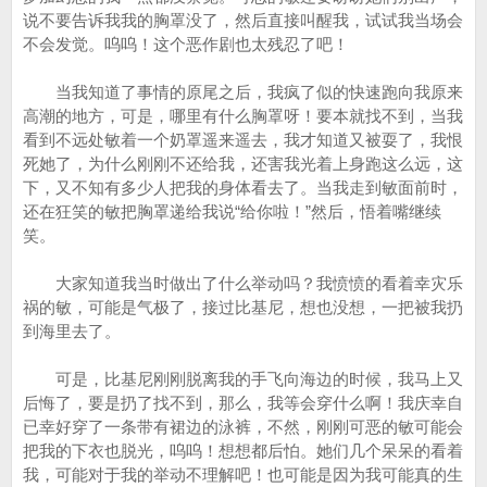
说不要告诉我我的胸罩没了，然后直接叫醒我，试试我当场会
不会发觉。呜呜！这个恶作剧也太残忍了吧！
当我知道了事情的原尾之后，我疯了似的快速跑向我原来
高潮的地方，可是，哪里有什么胸罩呀！要本就找不到，当我
看到不远处敏着一个奶罩遥来遥去，我才知道又被耍了，我恨
死她了，为什么刚刚不还给我，还害我光着上身跑这么远，这
下，又不知有多少人把我的身体看去了。当我走到敏面前时，
还在狂笑的敏把胸罩递给我说“给你啦！”然后，悟着嘴继续
笑。
大家知道我当时做出了什么举动吗？我愤愤的看着幸灾乐
祸的敏，可能是气极了，接过比基尼，想也没想，一把被我扔
到海里去了。
可是，比基尼刚刚脱离我的手飞向海边的时候，我马上又
后悔了，要是扔了找不到，那么，我等会穿什么啊！我庆幸自
已幸好穿了一条带有裙边的泳裤，不然，刚刚可恶的敏可能会
把我的下衣也脱光，呜呜！想想都后怕。她们几个呆呆的看着
我，可能对于我的举动不理解吧！也可能是因为我可能真的生