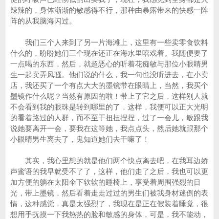
辣辣的，身体渐渐的敏感得不行，那种由暴露带来的快感一阵
阵的从我脑海闪过。
我们三个人来到了另一片海滩上，这里有一些卖零食饮料
什么的，盼盼她们三个现在还正在海水里嘻戏着。我随便要了
一点喝的东西，然后，就超恶心的听着花痴敏与那位小眼睛男
生一起卖弄风骚。他们说的什么，我一句也没听进去，在小卖
店，我还买了一个有点大大的墨镜带在眼睛上，当然，我买个
墨镜作什么呢？当然有原因的啦！带上了它之后，这样别人就
不会看到我的眼珠是转到哪里的了，这样，我便可以正大光明
的看着路过的人群，而不至于扭扭捏捏，过了一会儿，敏跟我
说她要离开一会，要我在这等她，我点点头，然后她就跟那个
小眼睛男生离去了，鬼知道她们去干嘛了！
其实，我心里想的就是他们两个快点离去吧，在我耳边娇
声蜜语的我早就受不了了，这样，他们走了之后，我也可以更
加方便的躺在太阳伞下软软的睡椅上，享受着周围强烈的目
光，带上墨镜，然后看着走走过过的男生们被我身材迷倒的表
情，这种感觉，真是太强烈了，我现在是正在假装着睡觉，很
想用手抚摸一下我热热的脸和敏感的身体，可是，我不能动，