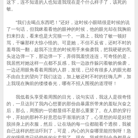
这下，连不知道的人也知道我现在是个什么样子了，该死的
敏。
“我们去喝点东西吧！”还好，这时候小眼睛很是时候的说
了一句话，但我眯着看他的眼神的时候，他的眼光却在我胸前
扫来扫去，看来也是大完狼一个。一路上，我给了敏一顿好
骂，干嘛那样大惊小怪的。可是她，不但不反省，还时不时的
羞辱我一翻，趁我不注意的时候用手来偷袭我，把我硬硬的乳
头这边弹一下，那边弹一下，弄得我羞愤连连，可奇怪的是，
我居然对她这样一点都不反感，我一边故作躲闪着敏的偷袭，
一边还用眼角看着周围的人群，发现，已经有很多人的眼光都
不由自主的望向了我们这边，加上敏还时不时的狂嗨几声，加
上我现在胸前的缕缕春光，哪有不招人围视的道理呀！
我低着头享受着周围的目光，说句实话，我这人是很奇怪
的，一旦达到了我内心想要的那份由暴露所带来的羞耻兴奋之
后，那么，周围的一切都显得不是那么重要了。在人群的穿行
中，开始的那种不好意思似乎渐渐的淡了，心里想的却是好想
脱掉身上的衣服，然后，让在场的每一位都能看个透彻，我被
自已这样的想法吓到了，可是，内心的兴奋哪里能控制呀！急
促的呼吸声已经彻低的出卖我了，现在，我感觉到全身都是火