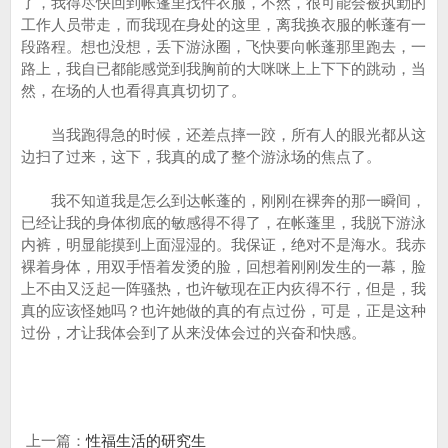
了，我得尽快回到帐篷里找件衣服，不然，很可能会被执勤的
工作人员带走，而我现在身处的这里，离我换衣服的帐蓬有一
段路程。想也没想，丢下游泳圈，飞快要向帐蓬那里跑去，一
路上，我自已都能感觉到我胸前的大咪咪上上下下的跳动，当
然，在场的人也看得真真切切了。
当我跑得急的时候，还差点摔一跤，所有人的眼光都从这
边扫了过来，这下，我真的成了整个游泳场的焦点了。
我不知道我是怎么到达帐蓬的，刚刚在裸奔的那一瞬间，
已经让我的身体彻底的敏感得不得了，在帐蓬里，我脱下游泳
内裤，明显能摸到上面湿湿的。我保证，绝对不是海水。我赤
裸着身体，用双手悟着发烫的脸，回想着刚刚发生的一幕，脸
上不由又泛起一阵骚热，也许敏现在正内疚得不行，但是，我
真的应该怪她吗？也许她做的真的有点过份，可是，正是这种
过份，才让我体会到了从来没体会过的兴奋和快感。
上一篇：
性福生活的研究生