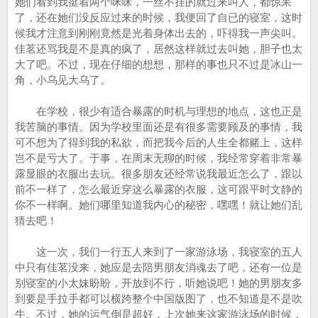
她们看到我挺着两个咪咪，一丝不挂的就过来叫人，都惊呆
了，还在她们没反应过来的时候，我便回了自已的寝室，这时
候我才注意到刚刚竟然是光着身体出去的，吓得我一声尖叫。
佳茗还骂我是不是真的疯了，居然这样就过去叫她，胆子也太
大了吧。不过，现在仔细的想想，那样的事也只不过是冰山一
角，小乌见大乌了。
在学校，很少有适合暴露的时机与理想的地点，这也正是
我苦脑的事情。因为学校里面还是有很多需要顾及的事情，我
可不想为了得到我的私欲，而把我今后的人生全都赌上，这样
岂不是亏大了。于事，在周末无聊的时候，我经常穿着非常暴
露显眼的衣服出去玩。很多朋友还经常说我最近怎么了，跟以
前不一样了，怎么最近穿这么暴露的衣服，这可跟平时文静的
你不一样啊。她们哪里知道我内心的秘密，嘿嘿！就让她们乱
猜去吧！
这一次，我们一行五人来到了一家游泳场，我寝室的五人
中只有佳茗没来，她应是去陪男朋友消魂去了吧，还有一位是
别寝室的小太妹盼盼，开放到不行，听她说吧！她的男朋友多
到要是手拉手都可以横跨整个中国版图了，也不知道是不是吹
牛。不过，她的运气倒是超好，上次她来这家游泳场的时候，