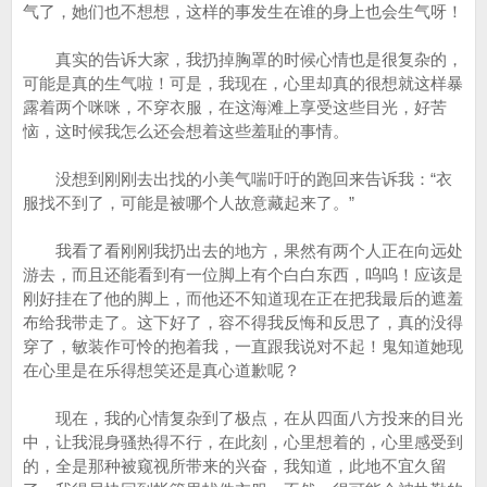
气了，她们也不想想，这样的事发生在谁的身上也会生气呀！
真实的告诉大家，我扔掉胸罩的时候心情也是很复杂的，
可能是真的生气啦！可是，我现在，心里却真的很想就这样暴
露着两个咪咪，不穿衣服，在这海滩上享受这些目光，好苦
恼，这时候我怎么还会想着这些羞耻的事情。
没想到刚刚去出找的小美气喘吁吁的跑回来告诉我：“衣
服找不到了，可能是被哪个人故意藏起来了。”
我看了看刚刚我扔出去的地方，果然有两个人正在向远处
游去，而且还能看到有一位脚上有个白白东西，呜呜！应该是
刚好挂在了他的脚上，而他还不知道现在正在把我最后的遮羞
布给我带走了。这下好了，容不得我反悔和反思了，真的没得
穿了，敏装作可怜的抱着我，一直跟我说对不起！鬼知道她现
在心里是在乐得想笑还是真心道歉呢？
现在，我的心情复杂到了极点，在从四面八方投来的目光
中，让我混身骚热得不行，在此刻，心里想着的，心里感受到
的，全是那种被窥视所带来的兴奋，我知道，此地不宜久留