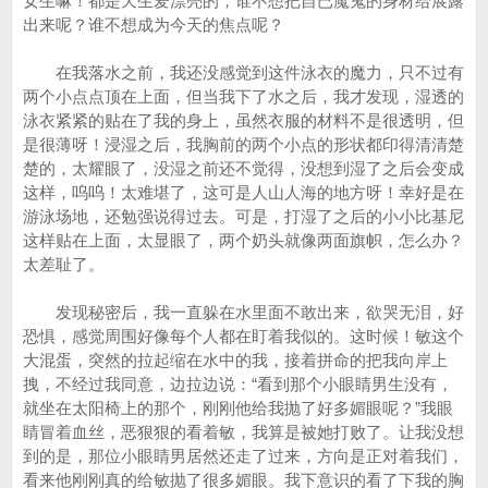
女生嘛！都是天生爱漂亮的，谁不想把自已魔鬼的身材给展露
出来呢？谁不想成为今天的焦点呢？
在我落水之前，我还没感觉到这件泳衣的魔力，只不过有
两个小点点顶在上面，但当我下了水之后，我才发现，湿透的
泳衣紧紧的贴在了我的身上，虽然衣服的材料不是很透明，但
是很薄呀！浸湿之后，我胸前的两个小点的形状都印得清清楚
楚的，太耀眼了，没湿之前还不觉得，没想到湿了之后会变成
这样，呜呜！太难堪了，这可是人山人海的地方呀！幸好是在
游泳场地，还勉强说得过去。可是，打湿了之后的小小比基尼
这样贴在上面，太显眼了，两个奶头就像两面旗帜，怎么办？
太差耻了。
发现秘密后，我一直躲在水里面不敢出来，欲哭无泪，好
恐惧，感觉周围好像每个人都在盯着我似的。这时候！敏这个
大混蛋，突然的拉起缩在水中的我，接着拼命的把我向岸上
拽，不经过我同意，边拉边说：“看到那个小眼睛男生没有，
就坐在太阳椅上的那个，刚刚他给我抛了好多媚眼呢？”我眼
睛冒着血丝，恶狠狠的看着敏，我算是被她打败了。让我没想
到的是，那位小眼睛男居然还走了过来，方向是正对着我们，
看来他刚刚真的给敏抛了很多媚眼。我下意识的看了下我的胸