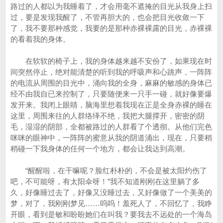
路过的人都以为我睡着了，才会用毫不遮掩的目光从我身上扫
过，要是发现我醒了，不管再胆大的，也会把目光收敛一下
了，我不要那种感觉，我要的是那种赤裸裸露的目光，赤裸裸
的看着我的身体。
在软软的椅子上，我的身体越来越不安份了，如果现在时
间突然停止，绝对能清楚的听到我的呼吸声和心跳声，一阵阵
的电流从周围的目光中，涌向我的全身，麻麻的敏感的身体已
经不由我自已来控制了，只要随便来一只手一碰，就好像要爆
发开来。我闭上眼睛，脑海里想着我现在正是全身赤裸的睡在
这里，周围来往的人群络绎不绝，我把大腿撑开，密密的阴
毛，湿湿的阴部，全都被路过的人群看了个透彻。从他们完色
咪咪的眼神中，一阵阵的蜜意从我的阴道涌出，现在，只要稍
稍碰一下我身体的任何一个地方，都会让我达到高潮。
“醒醒啦，在干嘛呢？脸红朴朴的，不会是被太阳灼伤了
吧，不可能呀，有太阳伞呀！”我不知道刚刚在这里躺了多
久，好像睡过去了，好像又没睡过去，又好像做了一个美美的
梦，对了，我刚刚梦见……呜呜！羞死人了，不回忆了，我睁
开眼，看到是敏和盼盼她们在叫我？要我去不远处的一个海岛