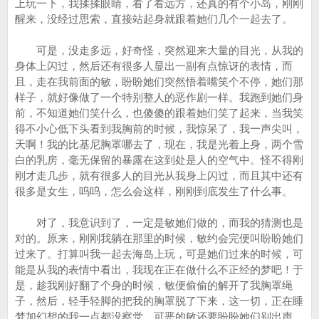
上玩一下，我揉揉眼睛，看了看远方，还真的有个小岛，刚刚
醒来，没经过思索，直接站起身就跟着她们几个一起去了。
可是，没走多远，好奇怪，突然迎来大量的目光，从我的
身体上闪过，然后还有很多人显出一副有点惊讶的表情，而
且，走在我前面的敏，盼盼她们突然悟着嘴笑个不停，她们那
样子，就好像做了一个特别整人的恶作剧一样。我跑到她们身
前，不知道她们笑什么，也傻傻的跟着她们笑了起来，当我笑
得不小心低下头看到我胸前的时候，我惊呆了，我一声尖叫，
天啊！我的比基尼胸罩哪去了，现在，我是光着上身，两个雪
白的乳房，毫无保留的暴露在这到处是人的空气中。怪不得刚
刚才走几步，就有很多人的目光从我身上闪过，而且其中还有
很多是女生，呜呜，怎么会这样，刚刚到底发生了什么事。
对了，我意识到了，一定是敏她们做的，而我的猜测也是
对的。原来，刚刚我躺在那里的时候，敏约会完便叫盼盼她们
过来了。打算叫我一起去海岛上玩，可是她们过来的时候，可
能是从我的表情中看出，我现在正在做什么不正经的梦吧！于
是，趁我刚好翻了个身的时候，敏便偷偷的解开了我胸罩绳
子，然后，轻手轻脚的把我的胸罩脱了下来，这一切，正在睡
梦加幻想的我一点都没察觉。可恶的敏还要盼盼她们别出声，