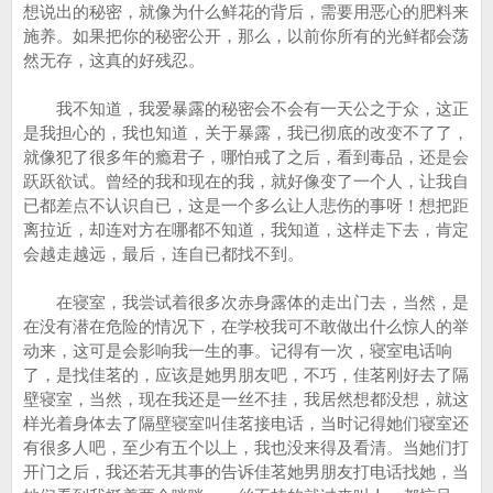
想说出的秘密，就像为什么鲜花的背后，需要用恶心的肥料来
施养。如果把你的秘密公开，那么，以前你所有的光鲜都会荡
然无存，这真的好残忍。
我不知道，我爱暴露的秘密会不会有一天公之于众，这正
是我担心的，我也知道，关于暴露，我已彻底的改变不了了，
就像犯了很多年的瘾君子，哪怕戒了之后，看到毒品，还是会
跃跃欲试。曾经的我和现在的我，就好像变了一个人，让我自
已都差点不认识自已，这是一个多么让人悲伤的事呀！想把距
离拉近，却连对方在哪都不知道，我知道，这样走下去，肯定
会越走越远，最后，连自已都找不到。
在寝室，我尝试着很多次赤身露体的走出门去，当然，是
在没有潜在危险的情况下，在学校我可不敢做出什么惊人的举
动来，这可是会影响我一生的事。记得有一次，寝室电话响
了，是找佳茗的，应该是她男朋友吧，不巧，佳茗刚好去了隔
壁寝室，当然，现在我还是一丝不挂，我居然想都没想，就这
样光着身体去了隔壁寝室叫佳茗接电话，当时记得她们寝室还
有很多人吧，至少有五个以上，我也没来得及看清。当她们打
开门之后，我还若无其事的告诉佳茗她男朋友打电话找她，当