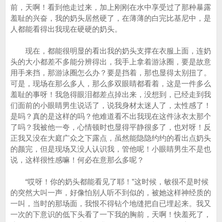
前，天啊！看到他走过来，加上刚刚在水中享受过了那种暴露
羞耻的兴奋，我的奶头居然硬了，在薄薄的白完比基尼中，是
人都能看得出我现在硬硬的奶头。
现在，都能很明显的看出我的奶头支撑在衣服上面，连奶
头的大小都差不多能分辨得出，我手上拿着游泳圈，要是故意
用手来挡，那游泳圈怎么办？要是挡着，那也显得太别扭了。
可是，现场在那么多人，那么多双眼睛都看着，这是一件多么
羞耻的事呀！我急得眼泪都差点掉出来，没想到，已经走到我
们面前的小眼睛男生说话了，说我身材太迷人了，太性感了！
是吗？真的是这样的吗？他难道看不出我现在这件泳衣太那个
了吗？我被他一夸，心情顿时也显得平静很多了，也对呀！反
正我又没在大庭广众之下露点，虽然能隐隐约约的看出点奶头
的颜完，但是现场又没人认识我，管他呢！小眼睛男生不是也
说，这样很性感嘛！何必在意那么多呢？
“哎呀！你的奶头都能看见了耶！”这时候，敏很不是时候
的突然大叫一声，好像怕别人听不到似的，被她这样神经质的
一叫，当时的那场面，我恨不得钻个地缝把自已埋起来。我又
一次的下意识的低下头看了一下我的胸前，天啊！快羞死了，