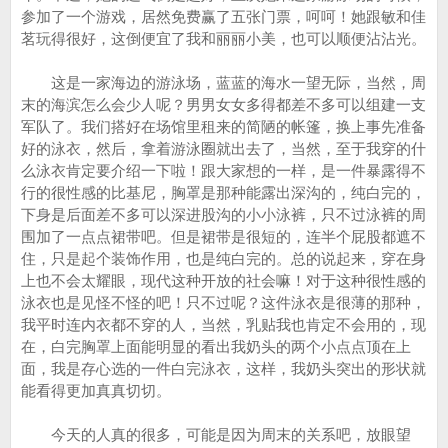
参加了一个游戏，居然免费赢了五张门票，呵呵！她跟敏和佳
茗玩得很好，这倒便宜了我和丽丽小美，也可以顺便沾沾光。
这是一家海边的游泳场，蓝蓝的海水一望无际，当然，周
末的海滨怎么会少人呢？男男女女多得都差不多可以组建一支
军队了。我们搭好在场馆里租来的简陋的帐篷，换上事先准备
好的泳衣，然后，拿着游泳圈就出去了，当然，至于我穿的什
么泳衣肯定要介绍一下啦！跟大家想的一样，是一件暴露得不
行的很性感的比基尼，胸罩是那种能露出深沟的，纯白完的，
下身是后面差不多可以深进股沟的小小泳裤，只不过泳裤的周
围加了一点点裙带吧。但是裙带是很短的，连半个屁股都遮不
住，只是起个装饰作用，也是纯白完的。总的说起来，穿在身
上也不会太耀眼，现代这种开放的社会嘛！对于这种很性感的
泳衣也是见怪不怪的吧！只不过呢？这件泳衣是很薄的那种，
我平时连内衣都不穿的人，当然，乳贴我也肯定不会用的，现
在，白完胸罩上面能明显的看出我奶头的两个小点点顶在上
面，我是存心选的一件白完泳衣，这样，我奶头突出的形状就
能看得更加真真切切。
今天的人真的很多，可能是因为周末的关系吧，放眼望